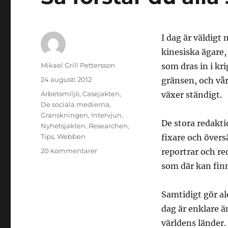
I dag är väldigt
kinesiska ägare,
Författare
Mikael Grill Pettersson
som dras in i kr
Publicerat
24 augusti 2012
gränsen, och vår
den
Kategorier
Arbetsmiljö
,
Casejakten
,
växer ständigt.
De sociala medierna
,
Granskningen
,
Intervjun
,
De stora redakt
Nyhetsjakten
,
Researchen
,
Tips
,
Webben
fixare och övers
till
20 kommentarer
reportrar och re
Så
som där kan fin
förstår
du
alla
Samtidigt gör al
språk
dag är enklare ä
–
världens länder.
alltid