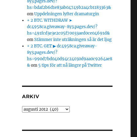
8y3.pages.dev/?
hs=bdaf2b6d1e83ab04749b2a4cb1183363&
om
Uppdelningen lyfter dramaturgin
+ 2 BTC. WITHDRAW ➤
dc4958ca.giveaway-8y3.pages.dev/?
hs=491fcd3e3e2c05f70033aed0ce04691d&
om
Stämmer inte uträkningen så är det ljug
+ 2 BTC. GET ▶ dc4958ca.giveaway-
8y3.pages.dev/?
hs=990d7bd040d94c24030d9aa0c9264ae8
&
om
5 tips för att nå längre på Twitter
ARKIV
Arkiv