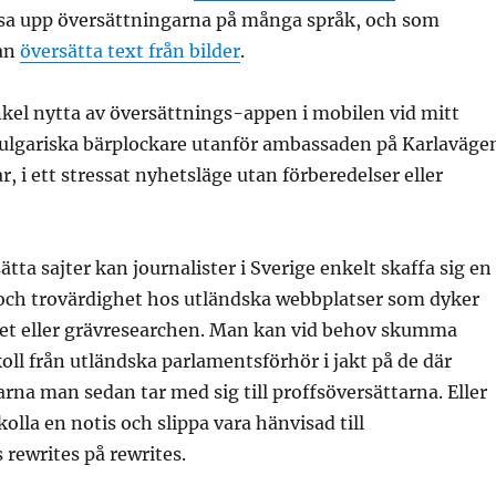
äsa upp översättningarna på många språk, och som
an
översätta text från bilder
.
nkel nytta av översättnings-appen i mobilen vid mitt
ulgariska bärplockare utanför ambassaden på Karlaväge
, i ett stressat nyhetsläge utan förberedelser eller
tta sajter kan journalister i Sverige enkelt skaffa sig en
 och trovärdighet hos utländska webbplatser som dyker
det eller grävresearchen. Man kan vid behov skumma
koll från utländska parlamentsförhör i jakt på de där
rna man sedan tar med sig till proffsöversättarna. Eller
kolla en notis och slippa vara hänvisad till
rewrites på rewrites.