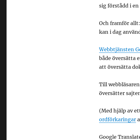
sig förstådd i e
Och framför allt
kan i dag använ
Webbtjänsten Go
både översätta e
att översätta do
Till webbläsare
översätter sajten
(Med hjälp av et
ordförkaringar
a
Google Transla