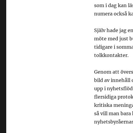
som i dag kan l
numera också k
Själv hade jag e
möte med just b
tidigare i sommar
tolkkontakter.
Genom att översä
bild av innehåll
upp i nyhetsflö
flersidiga proto
kritiska meninga
så vill man bara 
nyhetsbyråernas 