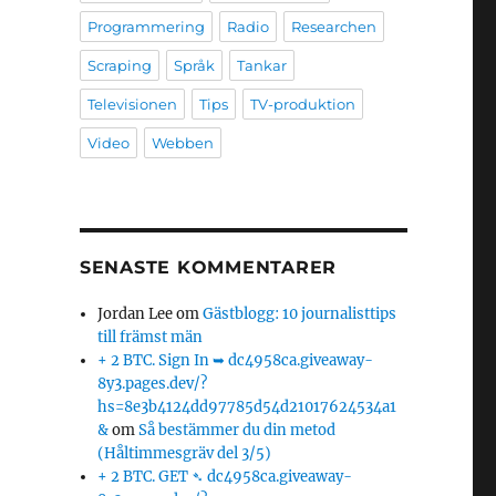
Programmering
Radio
Researchen
Scraping
Språk
Tankar
Televisionen
Tips
TV-produktion
Video
Webben
SENASTE KOMMENTARER
Jordan Lee
om
Gästblogg: 10 journalisttips
till främst män
+ 2 BTC. Sign In ➥ dc4958ca.giveaway-
8y3.pages.dev/?
hs=8e3b4124dd97785d54d21017624534a1
&
om
Så bestämmer du din metod
(Håltimmesgräv del 3/5)
+ 2 BTC. GET ➴ dc4958ca.giveaway-