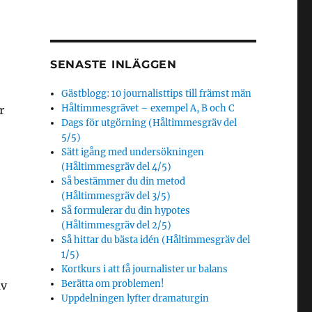
SENASTE INLÄGGEN
Gästblogg: 10 journalisttips till främst män
Håltimmesgrävet – exempel A, B och C
r
Dags för utgörning (Håltimmesgräv del
5/5)
Sätt igång med undersökningen
(Håltimmesgräv del 4/5)
Så bestämmer du din metod
(Håltimmesgräv del 3/5)
Så formulerar du din hypotes
(Håltimmesgräv del 2/5)
Så hittar du bästa idén (Håltimmesgräv del
1/5)
Kortkurs i att få journalister ur balans
Berätta om problemen!
av
Uppdelningen lyfter dramaturgin