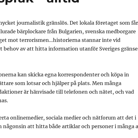
 mycket journalistik gränslös. Det lokala företaget som får
 lurade bärplockare från Bulgarien, svenska medborgare
iget mot terrorismen…historierna stannar inte vid
t behov av att hitta information utanför Sveriges gränse
ionerna kan skicka egna korrespondenter och köpa in
ättare som lotsar och hjälper på plats. Men många
daktioner är hänvisade till telefonen och nätet, och vad
nas.
erta onlinemedier, sociala medier och nätforum att det i
n någonsin att hitta både artiklar och personer i många 