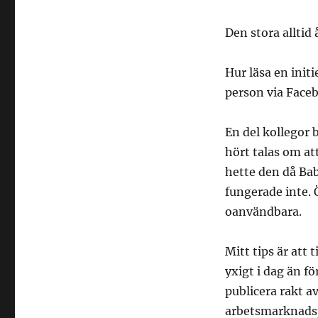
Den stora alltid
Hur läsa en init
person via Fac
En del kollegor
hört talas om at
hette den då Bab
fungerade inte. 
oanvändbara.
Mitt tips är att 
yxigt i dag än fö
publicera rakt av
arbetsmarknadspe