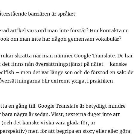
 återstående barriären är språket.
ierad artikel vars ord man inte förstår? Hur kontakta en
ebook om man inte har någon gemensam vokabulär?
 brukar skratta när man nämner Google Translate. De har
t det finns nån översättningstjänst på nätet – kanske
elfish – men det var länge sen och de förstod en sak: d
Översättningarna blir extremt yxiga, i praktiken
titta en gång till. Google Translate är betydligt mindre
r bara några år sedan. Visst, texterna duger inte att
 (och det kanske vi ska vara glada för, ur
rspektiv) men för att begripa en story eller eller göra