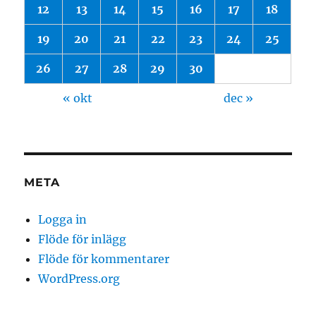
12
13
14
15
16
17
18
19
20
21
22
23
24
25
26
27
28
29
30
« okt
dec »
META
Logga in
Flöde för inlägg
Flöde för kommentarer
WordPress.org