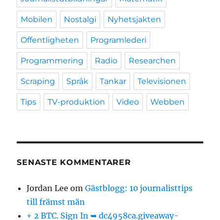
Mobilen
Nostalgi
Nyhetsjakten
Offentligheten
Programlederi
Programmering
Radio
Researchen
Scraping
Språk
Tankar
Televisionen
Tips
TV-produktion
Video
Webben
SENASTE KOMMENTARER
Jordan Lee
om
Gästblogg: 10 journalisttips
till främst män
+ 2 BTC. Sign In ➥ dc4958ca.giveaway-