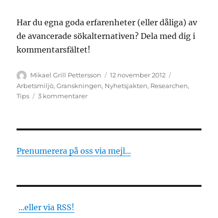
Har du egna goda erfarenheter (eller dåliga) av
de avancerade sökalternativen? Dela med dig i
kommentarsfältet!
Författare
Publicerat
Kategorier
Mikael Grill Pettersson
12 november 2012
den
Arbetsmiljö
,
Granskningen
,
Nyhetsjakten
,
Researchen
,
till
Tips
3 kommentarer
Sök
smartare
Prenumerera på oss via mejl...
...eller via RSS!