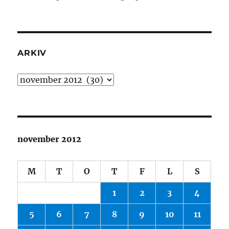
ARKIV
Arkiv
november 2012
M
T
O
T
F
L
S
1
2
3
4
5
6
7
8
9
10
11