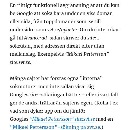
En riktigt funktionell avgränsning är att du kan
be Google att söka bara under en viss domän
eller sida, från toppdomäner som
.se
till
undersidor som
svt.se/nyheter
. Om du inte orkar
gå till
Avancerad
-sidan skriver du
site:
i
sökrutan, med adressen direkt efter utan
mellanslag. Exempelvis
”Mikael Pettersson”
site:svt.se.
Många sajter har förstås egna ”interna”
sökmotorer men inte sällan visar sig
Googles
site:
-sökningar bättre – eller i vart fall
ger de andra träffar än sajtens egen. (Kolla t ex
vad som dyker upp om du jämför
Googles
”Mikael Pettersson” site:svt.se
med en
”Mikael Pettersson”-sökning på svt.se
.)