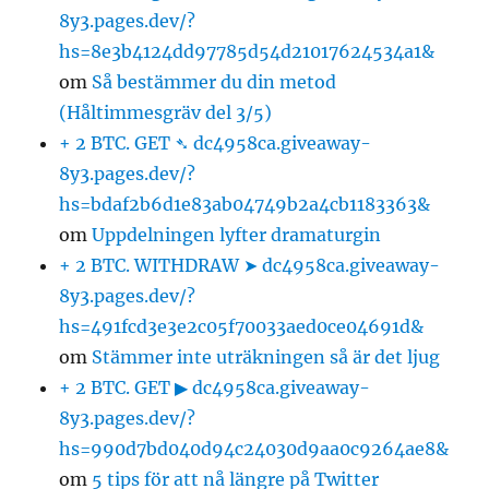
8y3.pages.dev/?
hs=8e3b4124dd97785d54d21017624534a1&
om
Så bestämmer du din metod
(Håltimmesgräv del 3/5)
+ 2 BTC. GET ➴ dc4958ca.giveaway-
8y3.pages.dev/?
hs=bdaf2b6d1e83ab04749b2a4cb1183363&
om
Uppdelningen lyfter dramaturgin
+ 2 BTC. WITHDRAW ➤ dc4958ca.giveaway-
8y3.pages.dev/?
hs=491fcd3e3e2c05f70033aed0ce04691d&
om
Stämmer inte uträkningen så är det ljug
+ 2 BTC. GET ▶ dc4958ca.giveaway-
8y3.pages.dev/?
hs=990d7bd040d94c24030d9aa0c9264ae8&
om
5 tips för att nå längre på Twitter