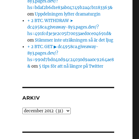
8y3.pages.dev/?
hs=bdaf2b6d1e83ab04749b2a4cb1183363&
om
Uppdelningen lyfter dramaturgin
+ 2 BTC. WITHDRAW ➤
dc4958ca.giveaway-8y3.pages.dev/?
hs=491fcd3e3e2c05f70033aed0ce04691d&
om
Stämmer inte uträkningen så är det ljug
+ 2 BTC. GET ▶ dc4958ca.giveaway-
8y3.pages.dev/?
hs=990d7bd040d94c24030d9aa0c9264ae8
&
om
5 tips för att nå längre på Twitter
ARKIV
Arkiv