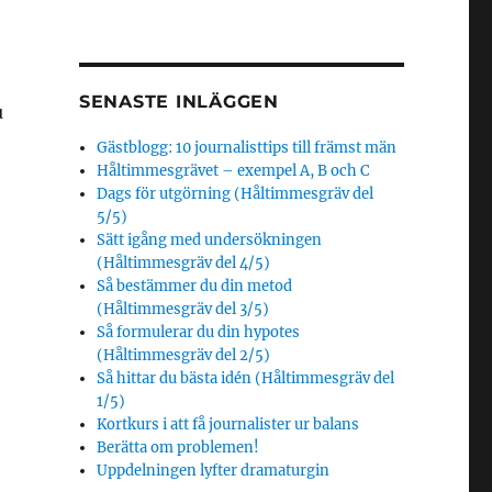
SENASTE INLÄGGEN
u
Gästblogg: 10 journalisttips till främst män
Håltimmesgrävet – exempel A, B och C
Dags för utgörning (Håltimmesgräv del
5/5)
Sätt igång med undersökningen
(Håltimmesgräv del 4/5)
Så bestämmer du din metod
(Håltimmesgräv del 3/5)
Så formulerar du din hypotes
(Håltimmesgräv del 2/5)
Så hittar du bästa idén (Håltimmesgräv del
1/5)
Kortkurs i att få journalister ur balans
Berätta om problemen!
Uppdelningen lyfter dramaturgin