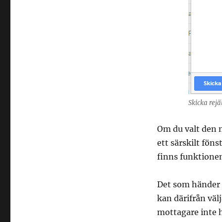
Skicka rejäl
Om du valt den 
ett särskilt föns
finns funktionen 
Det som händer ä
kan därifrån välj
mottagare inte h