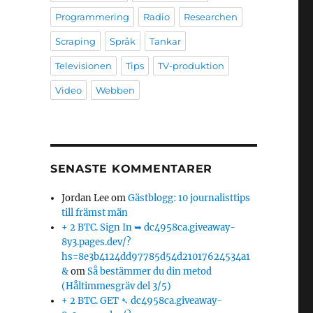
Programmering
Radio
Researchen
Scraping
Språk
Tankar
Televisionen
Tips
TV-produktion
Video
Webben
SENASTE KOMMENTARER
Jordan Lee
om
Gästblogg: 10 journalisttips
till främst män
+ 2 BTC. Sign In ➥ dc4958ca.giveaway-
8y3.pages.dev/?
hs=8e3b4124dd97785d54d21017624534a1
&
om
Så bestämmer du din metod
(Håltimmesgräv del 3/5)
+ 2 BTC. GET ➴ dc4958ca.giveaway-