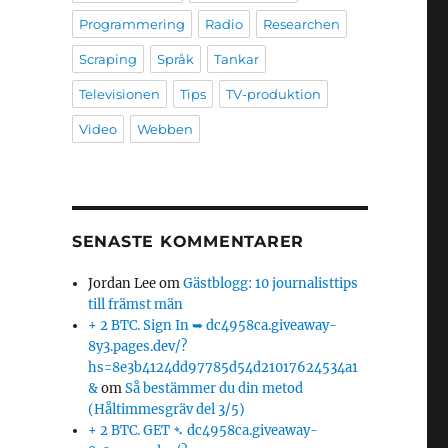
Programmering
Radio
Researchen
Scraping
Språk
Tankar
Televisionen
Tips
TV-produktion
Video
Webben
SENASTE KOMMENTARER
Jordan Lee
om
Gästblogg: 10 journalisttips
till främst män
+ 2 BTC. Sign In ➥ dc4958ca.giveaway-
8y3.pages.dev/?
hs=8e3b4124dd97785d54d21017624534a1
&
om
Så bestämmer du din metod
(Håltimmesgräv del 3/5)
+ 2 BTC. GET ➴ dc4958ca.giveaway-