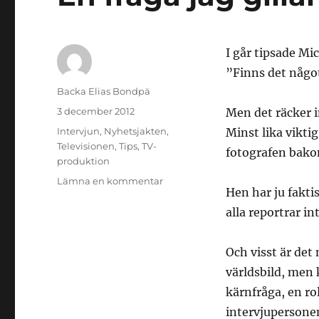
I går tipsade M
”Finns det något 
Författare
Backa Elias Bondpä
Publicerat
3 december 2012
Men det räcker i
den
Kategorier
Intervjun
,
Nyhetsjakten
,
Minst lika vikti
Televisionen
,
Tips
,
TV-
fotografen bak
produktion
till
Lämna en kommentar
Hen har ju fakti
En
fråga
alla reportrar i
jag
gillar
Och visst är det
världsbild, men 
kärnfråga, en ro
intervjupersonen