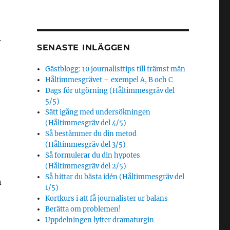
.
SENASTE INLÄGGEN
Gästblogg: 10 journalisttips till främst män
Håltimmesgrävet – exempel A, B och C
Dags för utgörning (Håltimmesgräv del
5/5)
Sätt igång med undersökningen
(Håltimmesgräv del 4/5)
Så bestämmer du din metod
(Håltimmesgräv del 3/5)
Så formulerar du din hypotes
(Håltimmesgräv del 2/5)
Så hittar du bästa idén (Håltimmesgräv del
n
1/5)
Kortkurs i att få journalister ur balans
Berätta om problemen!
Uppdelningen lyfter dramaturgin