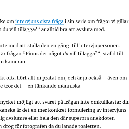
icke om
intervjuns sista fråga
i sin serie om frågor vi gillar
du vill tillägga?” är alltid bra att avsluta med.
nte med att ställa den en gång, till intervjupersonen.
g är frågan ”Finns det något
du
vill tillägga?”, ställd till
om kameran.
skt ofta hört allt ni pratat om, och är ju också – även om
nte tror det – en tänkande människa.
 mycket möjligt att svaret på frågan inte omkullkastar di
kanske är det en mer konkret formulering av intervjuns
lig avslutare eller hela den där superbra anekdoten
 drog för fotografen då du lånade toaletten.