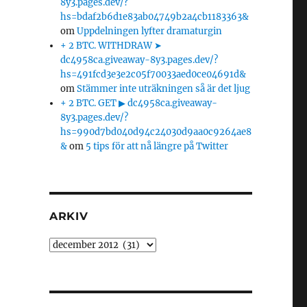
8y3.pages.dev/?
hs=bdaf2b6d1e83ab04749b2a4cb1183363&
om
Uppdelningen lyfter dramaturgin
+ 2 BTC. WITHDRAW ➤
dc4958ca.giveaway-8y3.pages.dev/?
hs=491fcd3e3e2c05f70033aed0ce04691d&
om
Stämmer inte uträkningen så är det ljug
+ 2 BTC. GET ▶ dc4958ca.giveaway-
8y3.pages.dev/?
hs=990d7bd040d94c24030d9aa0c9264ae8
&
om
5 tips för att nå längre på Twitter
ARKIV
Arkiv