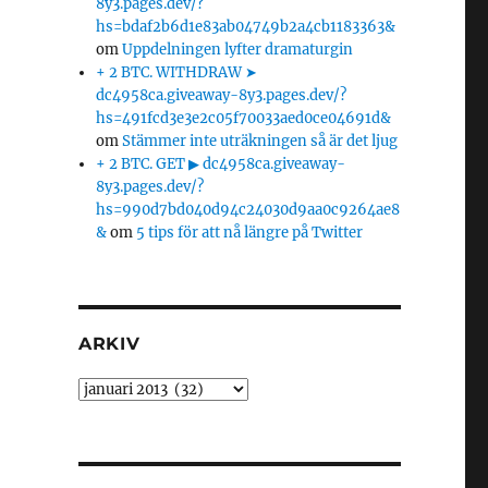
8y3.pages.dev/?
hs=bdaf2b6d1e83ab04749b2a4cb1183363&
om
Uppdelningen lyfter dramaturgin
+ 2 BTC. WITHDRAW ➤
dc4958ca.giveaway-8y3.pages.dev/?
hs=491fcd3e3e2c05f70033aed0ce04691d&
om
Stämmer inte uträkningen så är det ljug
+ 2 BTC. GET ▶ dc4958ca.giveaway-
8y3.pages.dev/?
hs=990d7bd040d94c24030d9aa0c9264ae8
&
om
5 tips för att nå längre på Twitter
ARKIV
Arkiv