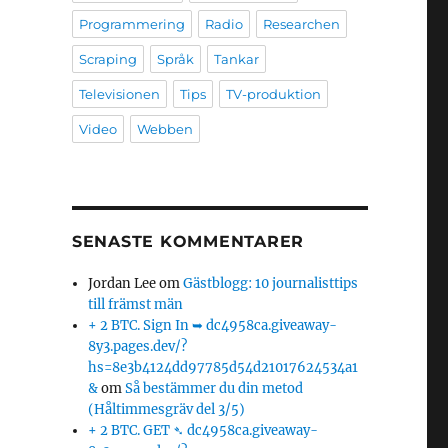
Programmering
Radio
Researchen
Scraping
Språk
Tankar
Televisionen
Tips
TV-produktion
Video
Webben
SENASTE KOMMENTARER
Jordan Lee
om
Gästblogg: 10 journalisttips
till främst män
+ 2 BTC. Sign In ➥ dc4958ca.giveaway-
8y3.pages.dev/?
hs=8e3b4124dd97785d54d21017624534a1
&
om
Så bestämmer du din metod
(Håltimmesgräv del 3/5)
+ 2 BTC. GET ➴ dc4958ca.giveaway-