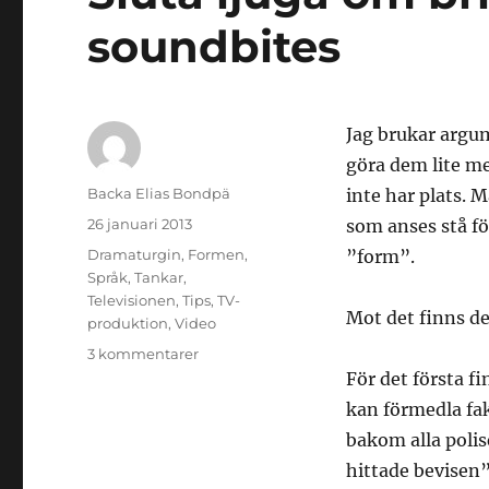
soundbites
Jag brukar argum
göra dem lite m
Författare
Backa Elias Bondpä
inte har plats. 
Publicerat
26 januari 2013
som anses stå fö
den
Kategorier
Dramaturgin
,
Formen
,
”form”.
Språk
,
Tankar
,
Televisionen
,
Tips
,
TV-
Mot det finns d
produktion
,
Video
till
3 kommentarer
Sluta
För det första f
ljuga
kan förmedla fak
om
bakom alla polis
brist
på
hittade bevisen”