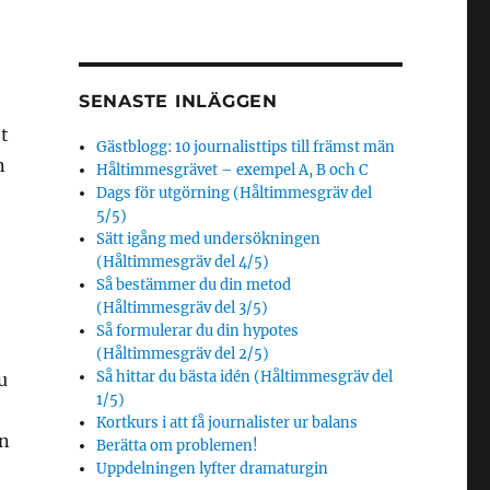
SENASTE INLÄGGEN
tt
Gästblogg: 10 journalisttips till främst män
n
Håltimmesgrävet – exempel A, B och C
Dags för utgörning (Håltimmesgräv del
5/5)
Sätt igång med undersökningen
(Håltimmesgräv del 4/5)
Så bestämmer du din metod
(Håltimmesgräv del 3/5)
Så formulerar du din hypotes
(Håltimmesgräv del 2/5)
Så hittar du bästa idén (Håltimmesgräv del
u
1/5)
Kortkurs i att få journalister ur balans
en
Berätta om problemen!
Uppdelningen lyfter dramaturgin