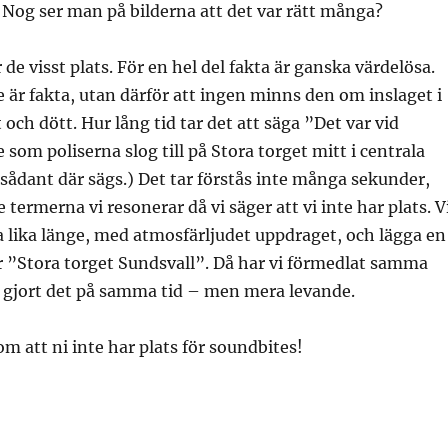
Nog ser man på bilderna att det var rätt många?
 de visst plats. För en hel del fakta är ganska värdelösa.
de är fakta, utan därför att ingen minns den om inslaget i
st och dött. Hur lång tid tar det att säga ”Det var vid
 som poliserna slog till på Stora torget mitt i centrala
 sådant där sägs.) Det tar förstås inte många sekunder,
e termerna vi resonerar då vi säger att vi inte har plats. V
a lika länge, med atmosfärljudet uppdraget, och lägga en
år ”Stora torget Sundsvall”. Då har vi förmedlat samma
 gjort det på samma tid – men mera levande.
om att ni inte har plats för soundbites!