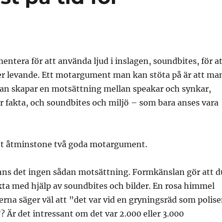
entera för att använda ljud i inslagen, soundbites, för a
er levande. Ett motargument man kan stöta på är att ma
Man skapar en motsättning mellan speakar och synkar,
r fakta, och soundbites och miljö – som bara anses vara
et åtminstone två goda motargument.
inns det ingen sådan motsättning. Formkänslan gör att d
ta med hjälp av soundbites och bilder. En rosa himmel
erna säger väl att ”det var vid en gryningsräd som polis
? Är det intressant om det var 2.000 eller 3.000