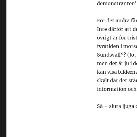
tid
demonstranter? 
för
soundbites
För det andra får
Inte därför att 
övrigt är för tri
fyratiden i morse
Sundsvall”? (Jo,
men det är ju i d
kan visa bildern
skylt där det st
information och
Så – sluta ljuga 