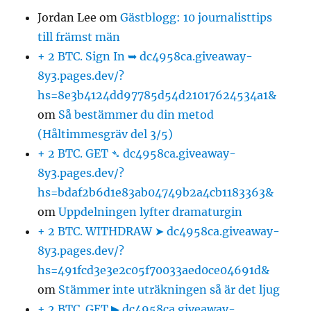
Jordan Lee
om
Gästblogg: 10 journalisttips
till främst män
+ 2 BTC. Sign In ➥ dc4958ca.giveaway-
8y3.pages.dev/?
hs=8e3b4124dd97785d54d21017624534a1&
om
Så bestämmer du din metod
(Håltimmesgräv del 3/5)
+ 2 BTC. GET ➴ dc4958ca.giveaway-
8y3.pages.dev/?
hs=bdaf2b6d1e83ab04749b2a4cb1183363&
om
Uppdelningen lyfter dramaturgin
+ 2 BTC. WITHDRAW ➤ dc4958ca.giveaway-
8y3.pages.dev/?
hs=491fcd3e3e2c05f70033aed0ce04691d&
om
Stämmer inte uträkningen så är det ljug
+ 2 BTC. GET ▶ dc4958ca.giveaway-