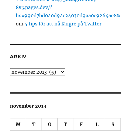
8y3.pages.dev/?
hs=990d7bd040d94c24030d9aa0c9264ae8&
om
5 tips för att nå längre på Twitter
ARKIV
Arkiv
november 2013
M
T
O
T
F
L
S