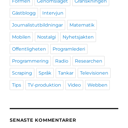
Formen
Genomslaget
Granskningen
Gästblogg
Intervjun
Journalistutbildningar
Matematik
Mobilen
Nostalgi
Nyhetsjakten
Offentligheten
Programlederi
Programmering
Radio
Researchen
Scraping
Språk
Tankar
Televisionen
Tips
TV-produktion
Video
Webben
SENASTE KOMMENTARER