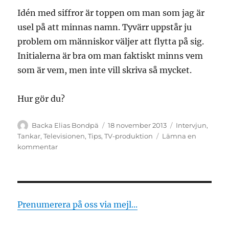
Idén med siffror är toppen om man som jag är
usel på att minnas namn. Tyvärr uppstår ju
problem om människor väljer att flytta på sig.
Initialerna är bra om man faktiskt minns vem
som är vem, men inte vill skriva så mycket.
Hur gör du?
Författare
Publicerat
Kategorier
Backa Elias Bondpä
18 november 2013
Intervjun
,
den
Tankar
,
Televisionen
,
Tips
,
TV-produktion
Lämna en
till
kommentar
Så
minns
du
namnen
Prenumerera på oss via mejl...