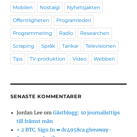
Mobilen
Nostalgi
Nyhetsjakten
Offentligheten
Programlederi
Programmering
Radio
Researchen
Scraping
Språk
Tankar
Televisionen
Tips
TV-produktion
Video
Webben
SENASTE KOMMENTARER
Jordan Lee
om
Gästblogg: 10 journalisttips
till främst män
+ 2 BTC. Sign In ➥ dc4958ca.giveaway-