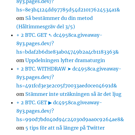
8y3.pages.dev/?
hs=8e3b4124dd97785d54d21017624534a1&
om
Så bestämmer du din metod
(Håltimmesgräv del 3/5)
+ 2 BTC. GET ➴ dc4958ca.giveaway-
8y3.pages.dev/?
hs=bdaf2b6d1e83ab04749b2a4cb1183363&
om
Uppdelningen lyfter dramaturgin
+ 2 BTC. WITHDRAW ➤ dc4958ca.giveaway-
8y3.pages.dev/?
hs=491fcd3e3e2c05f70033aed0ce04691d&
om
Stämmer inte uträkningen så är det ljug
+ 2 BTC. GET ▶ dc4958ca.giveaway-
8y3.pages.dev/?
hs=990d7bd040d94c24030d9aa0c9264ae8&
om
5 tips för att nå längre på Twitter