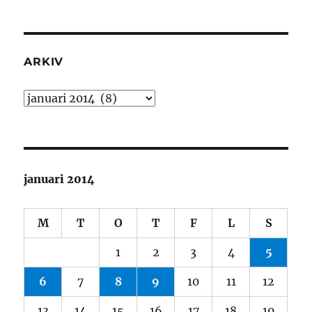
ARKIV
Arkiv
januari 2014
M
T
O
T
F
L
S
1
2
3
4
5
6
7
8
9
10
11
12
13
14
15
16
17
18
19