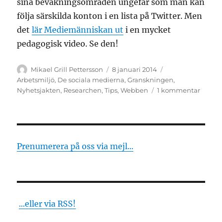
sina bevakningsområden ungefär som man kan
följa särskilda konton i en lista på Twitter. Men
det
lär Mediemänniskan ut
i en mycket
pedagogisk video. Se den!
Författare
Publicerat
Kategorier
Mikael Grill Pettersson
8 januari 2014
den
Arbetsmiljö
,
De sociala medierna
,
Granskningen
,
till
Nyhetsjakten
,
Researchen
,
Tips
,
Webben
1 kommentar
Listigt
om
Faceb
intres
Prenumerera på oss via mejl...
...eller via RSS!