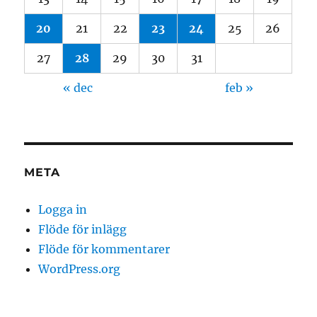
20
21
22
23
24
25
26
27
28
29
30
31
« dec
feb »
META
Logga in
Flöde för inlägg
Flöde för kommentarer
WordPress.org