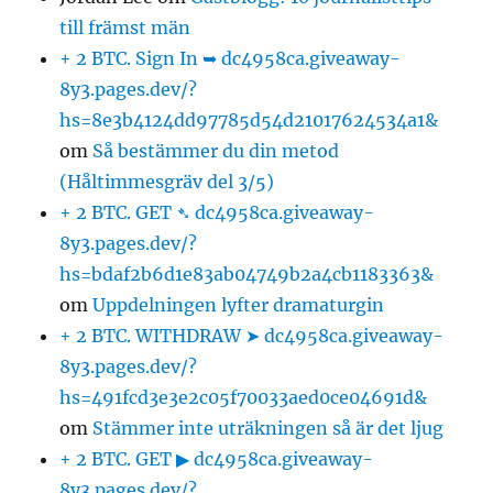
till främst män
+ 2 BTC. Sign In ➥ dc4958ca.giveaway-
8y3.pages.dev/?
hs=8e3b4124dd97785d54d21017624534a1&
om
Så bestämmer du din metod
(Håltimmesgräv del 3/5)
+ 2 BTC. GET ➴ dc4958ca.giveaway-
8y3.pages.dev/?
hs=bdaf2b6d1e83ab04749b2a4cb1183363&
om
Uppdelningen lyfter dramaturgin
+ 2 BTC. WITHDRAW ➤ dc4958ca.giveaway-
8y3.pages.dev/?
hs=491fcd3e3e2c05f70033aed0ce04691d&
om
Stämmer inte uträkningen så är det ljug
+ 2 BTC. GET ▶ dc4958ca.giveaway-
8y3.pages.dev/?