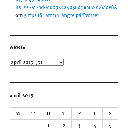
hs=990d7bd040d94c24030d9aa0c9264ae8&
om
5 tips för att nå längre på Twitter
ARKIV
Arkiv
april 2015
M
T
O
T
F
L
S
1
2
3
4
5