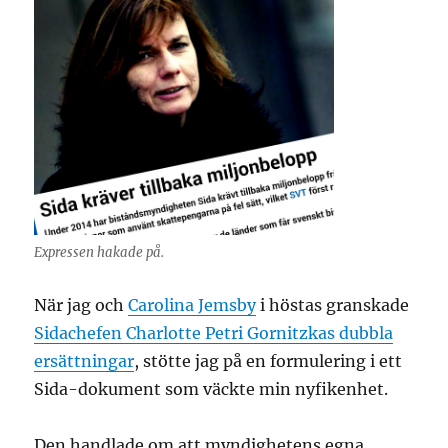
Expressen hakade på.
När jag och
Carolina Jemsby
i höstas granskade
Sidachefen Charlotte Petri Gornitzkas dubbla
ersättningar
, stötte jag på en formulering i ett
Sida-dokument som väckte min nyfikenhet.
Den handlade om att myndighetens egna