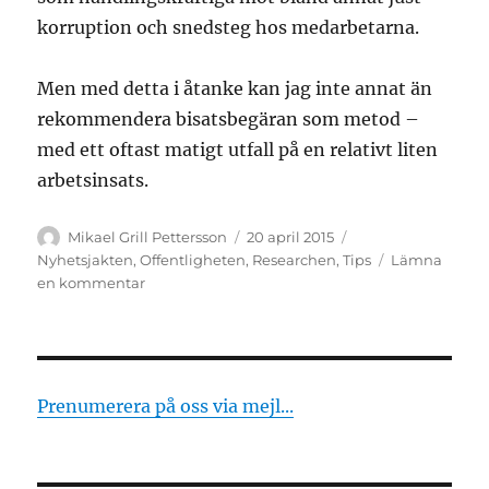
korruption och snedsteg hos medarbetarna.
Men med detta i åtanke kan jag inte annat än
rekommendera bisatsbegäran som metod –
med ett oftast matigt utfall på en relativt liten
arbetsinsats.
Författare
Publicerat
Kategorier
Mikael Grill Pettersson
20 april 2015
den
Nyhetsjakten
,
Offentligheten
,
Researchen
,
Tips
Lämna
till
en kommentar
Skicka
iväg
en
bisatsbegäran
i
Prenumerera på oss via mejl...
dag
–
få
en