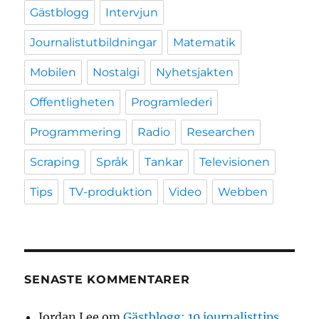
Gästblogg
Intervjun
Journalistutbildningar
Matematik
Mobilen
Nostalgi
Nyhetsjakten
Offentligheten
Programlederi
Programmering
Radio
Researchen
Scraping
Språk
Tankar
Televisionen
Tips
TV-produktion
Video
Webben
SENASTE KOMMENTARER
Jordan Lee
om
Gästblogg: 10 journalisttips