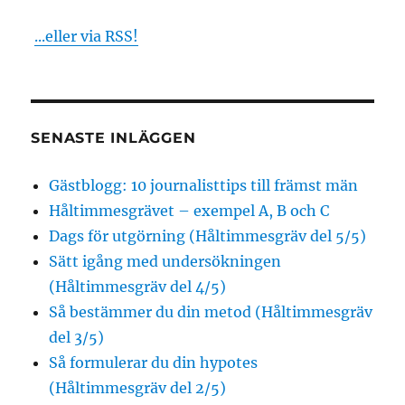
egen
...eller via RSS!
nyhet
i
morgon
SENASTE INLÄGGEN
Gästblogg: 10 journalisttips till främst män
Håltimmesgrävet – exempel A, B och C
Dags för utgörning (Håltimmesgräv del 5/5)
Sätt igång med undersökningen
(Håltimmesgräv del 4/5)
Så bestämmer du din metod (Håltimmesgräv
del 3/5)
Så formulerar du din hypotes
(Håltimmesgräv del 2/5)