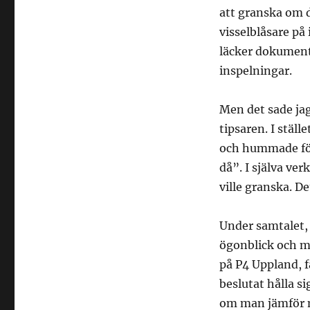
att granska om d
visselblåsare på
läcker dokument
inspelningar.
Men det sade jag 
tipsaren. I ställ
och hummade förs
då”. I själva ve
ville granska. De
Under samtalet, 
ögonblick och mi
på P4 Uppland, 
beslutat hålla si
om man jämför 