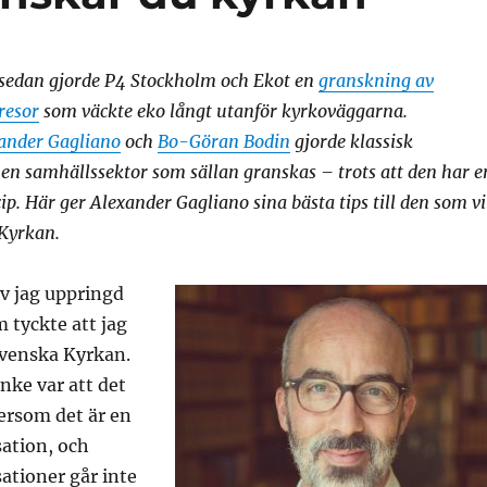
 sedan gjorde P4 Stockholm och Ekot en
granskning av
resor
som väckte eko långt utanför kyrkoväggarna.
ander Gagliano
och
Bo-Göran Bodin
gjorde klassisk
n samhällssektor som sällan granskas – trots att den har e
ip. Här ger Alexander Gagliano sina bästa tips till den som vi
Kyrkan.
ev jag uppringd
 tyckte att jag
Svenska Kyrkan.
nke var att det
tersom det är en
ation, och
tioner går inte