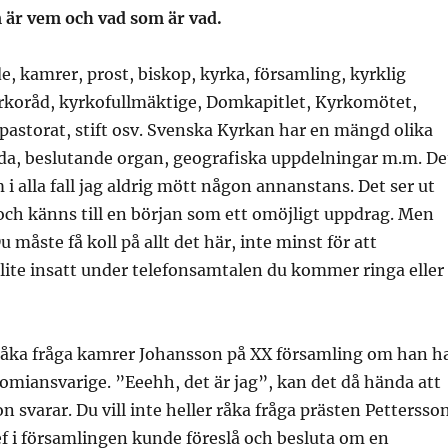
 är vem och vad som är vad.
e, kamrer, prost, biskop, kyrka, församling, kyrklig
yrkoråd, kyrkofullmäktige, Domkapitlet, Kyrkomötet,
pastorat, stift osv. Svenska Kyrkan har en mängd olika
da, beslutande organ, geografiska uppdelningar m.m. De
 i alla fall jag aldrig mött någon annanstans. Det ser ut
ch känns till en början som ett omöjligt uppdrag. Men
Du måste få koll på allt det här, inte minst för att
lite insatt under telefonsamtalen du kommer ringa eller
e råka fråga kamrer Johansson på XX församling om han h
omiansvarige. ”Eeehh, det är jag”, kan det då hända att
 svarar. Du vill inte heller råka fråga prästen Pettersso
f i församlingen kunde föreslå och besluta om en