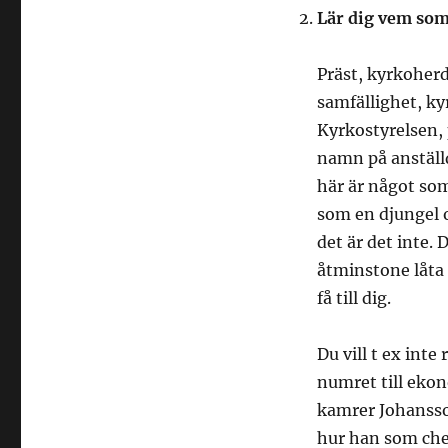
Lär dig vem som
Präst, kyrkoherd
samfällighet, k
Kyrkostyrelsen, 
namn på anställ
här är något som
som en djungel o
det är det inte. 
åtminstone låta 
få till dig.
Du vill t ex int
numret till ekon
kamrer Johansson
hur han som che