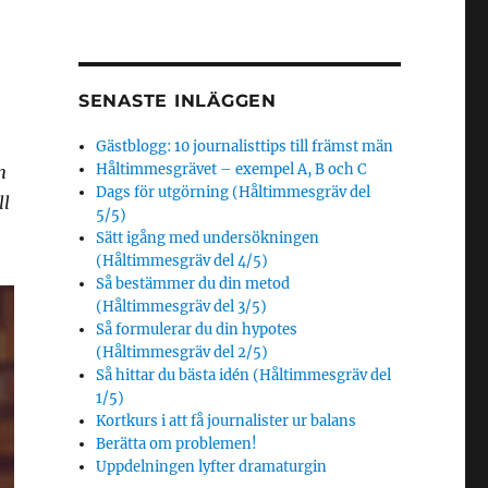
SENASTE INLÄGGEN
Gästblogg: 10 journalisttips till främst män
Håltimmesgrävet – exempel A, B och C
n
Dags för utgörning (Håltimmesgräv del
ll
5/5)
Sätt igång med undersökningen
(Håltimmesgräv del 4/5)
Så bestämmer du din metod
(Håltimmesgräv del 3/5)
Så formulerar du din hypotes
(Håltimmesgräv del 2/5)
Så hittar du bästa idén (Håltimmesgräv del
1/5)
Kortkurs i att få journalister ur balans
Berätta om problemen!
Uppdelningen lyfter dramaturgin