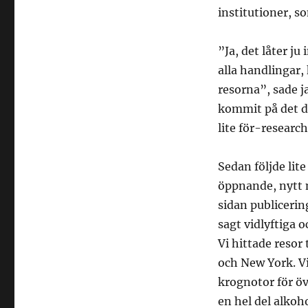
institutioner, s
”Ja, det låter ju
alla handlingar,
resorna”, sade ja
kommit på det d
lite för-research
Sedan följde lit
öppnande, nytt m
sidan publicerin
sagt vidlyftiga 
Vi hittade resor 
och New York. Vi
krognotor för öve
en hel del alkoho