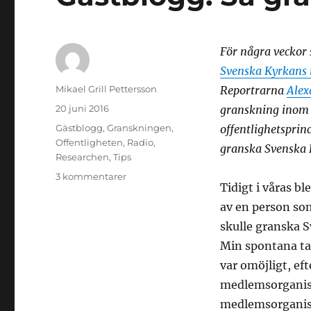
För några veckor
Svenska Kyrkans 
Författare
Mikael Grill Pettersson
Reportrarna
Alex
Publicerat
20 juni 2016
granskning inom e
den
Kategorier
Gästblogg
,
Granskningen
,
offentlighetsprinc
Offentligheten
,
Radio
,
granska Svenska 
Researchen
,
Tips
till
3 kommentarer
Tidigt i våras bl
Gästblogg:
Så
av en person som
granskar
skulle granska 
du
Min spontana ta
kyrkan
var omöjligt, ef
medlemsorganis
medlemsorganisa