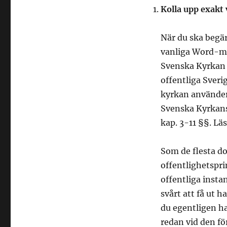
Kolla upp exakt 
När du ska begä
vanliga Word-ma
Svenska Kyrkan 
offentliga Sver
kyrkan använder 
Svenska Kyrkans 
kap. 3-11 §§. Läs
Som de flesta do
offentlighetspr
offentliga instan
svårt att få ut h
du egentligen had
redan vid den för