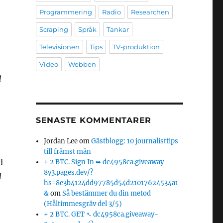
Programmering
Radio
Researchen
Scraping
Språk
Tankar
Televisionen
Tips
TV-produktion
Video
Webben
d
SENASTE KOMMENTARER
Jordan Lee
om
Gästblogg: 10 journalisttips
till främst män
d
+ 2 BTC. Sign In ➥ dc4958ca.giveaway-
8y3.pages.dev/?
l
hs=8e3b4124dd97785d54d21017624534a1
&
om
Så bestämmer du din metod
(Håltimmesgräv del 3/5)
+ 2 BTC. GET ➴ dc4958ca.giveaway-