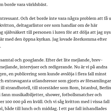
om borde vara världsbäst.
 intressant. Och det borde inte vara några problem att få 
 kvitton, deltagarlistor osv som handlar om de här
g självsäkert till personen i luren för att dölja att jag nys
är med den öppna kyrkan. Jag lovade återkomma efter
.
e samtal och googlande. Efter det lite mejlande, brev-
ejlande, intervjuer och redigerande. Nu är vi på andra
gen, en publicering som kunde avslöja i flera fall minst
och extravaganta utlandsresor som gjorts av församlingar
till strandhotell, till storstäder som Rom, Istanbul, Berli
 fann musikalbiljetter, shower, fotbollsmatcher och
r 100 000 på en kväll. Och vi såg kvitton med i vissa fall
l, både till lunch och middag. I ett par fall inhandlades