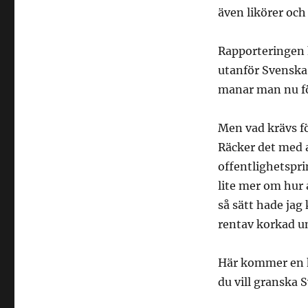
även likörer och
Rapporteringen h
utanför Svenska 
manar man nu fö
Men vad krävs f
Räcker det med at
offentlighetsprin
lite mer om hur 
så sätt hade jag 
rentav korkad u
Här kommer en k
du vill granska