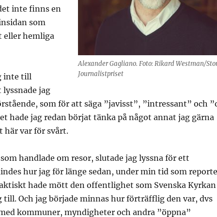
et inte finns en
 insidan som
 eller hemliga
Alexander Gagliano. Foto: Rikard Westman/Sto
Journalistpriset
inte till
et lyssnade jag
tående, som för att säga ”javisst”, ”intressant” och ”
rket hade jag redan börjat tänka på något annat jag gärna
t här var för svårt.
som handlade om resor, slutade jag lyssna för ett
ndes hur jag för länge sedan, under min tid som reporte
faktiskt hade mött den offentlighet som Svenska Kyrkan
g till. Och jag började minnas hur förträfflig den var, dvs
med kommuner, myndigheter och andra ”öppna”