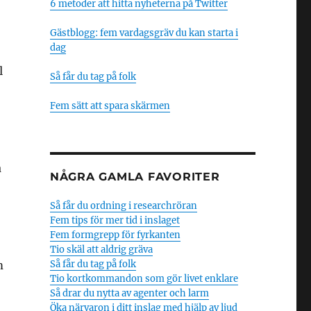
6 metoder att hitta nyheterna på Twitter
Gästblogg: fem vardagsgräv du kan starta i
dag
l
Så får du tag på folk
Fem sätt att spara skärmen
å
NÅGRA GAMLA FAVORITER
Så får du ordning i researchröran
Fem tips för mer tid i inslaget
Fem formgrepp för fyrkanten
Tio skäl att aldrig gräva
m
Så får du tag på folk
Tio kortkommandon som gör livet enklare
Så drar du nytta av agenter och larm
Öka närvaron i ditt inslag med hjälp av ljud