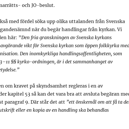
rrätts- och JO-beslut.
kså med fördel söka upp olika uttalanden från Svenska
gandenämnd när du begär handlingar från kyrkan. Vi
den här: ”
Den fria granskningen av Svenska kyrkans
 avgörande vikt för Svenska kyrkan som öppen folkkyrka me
nisation. Den inomkyrkliga handlingsoffentligheten, som
. 3–11 §§ kyrko-ordningen, är i det sammanhanget av
tydelse.”
ven om kravet på skyndsamhet regleras i en av
er kapitel 53 så kan det vara bra att avsluta begäran me
t paragraf 9. Där står det att
”ett önskemål om att få ta de
en utskrift eller en kopia av en handling ska behandlas