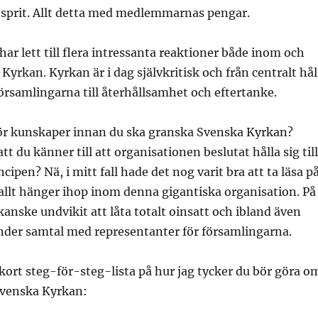
 sprit. Allt detta med medlemmarnas pengar.
ar lett till flera intressanta reaktioner både inom och
Kyrkan. Kyrkan är i dag självkritisk och från centralt hål
rsamlingarna till återhållsamhet och eftertanke.
ör kunskaper innan du ska granska Svenska Kyrkan?
t du känner till att organisationen beslutat hålla sig till
cipen? Nä, i mitt fall hade det nog varit bra att ta läsa p
allt hänger ihop inom denna gigantiska organisation. På
kanske undvikit att låta totalt oinsatt och ibland även
nder samtal med representanter för församlingarna.
ort steg-för-steg-lista på hur jag tycker du bör göra o
 Svenska Kyrkan: