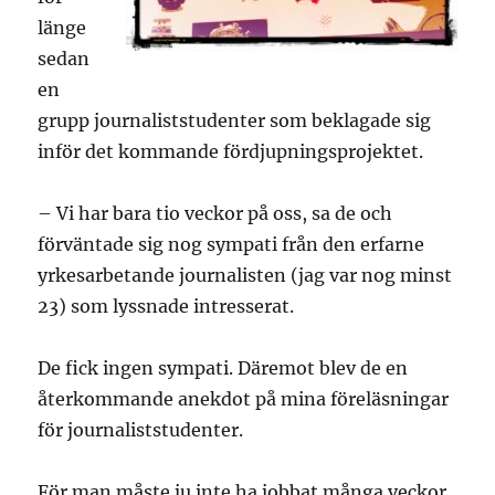
länge
sedan
en
grupp journaliststudenter som beklagade sig
inför det kommande fördjupningsprojektet.
– Vi har bara tio veckor på oss, sa de och
förväntade sig nog sympati från den erfarne
yrkesarbetande journalisten (jag var nog minst
23) som lyssnade intresserat.
De fick ingen sympati. Däremot blev de en
återkommande anekdot på mina föreläsningar
för journaliststudenter.
För man måste ju inte ha jobbat många veckor