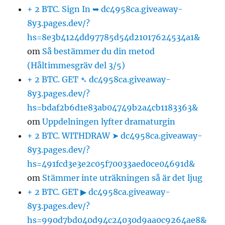
+ 2 BTC. Sign In ➥ dc4958ca.giveaway-
8y3.pages.dev/?
hs=8e3b4124dd97785d54d21017624534a1&
om
Så bestämmer du din metod
(Håltimmesgräv del 3/5)
+ 2 BTC. GET ➴ dc4958ca.giveaway-
8y3.pages.dev/?
hs=bdaf2b6d1e83ab04749b2a4cb1183363&
om
Uppdelningen lyfter dramaturgin
+ 2 BTC. WITHDRAW ➤ dc4958ca.giveaway-
8y3.pages.dev/?
hs=491fcd3e3e2c05f70033aed0ce04691d&
om
Stämmer inte uträkningen så är det ljug
+ 2 BTC. GET ▶ dc4958ca.giveaway-
8y3.pages.dev/?
hs=990d7bd040d94c24030d9aa0c9264ae8&