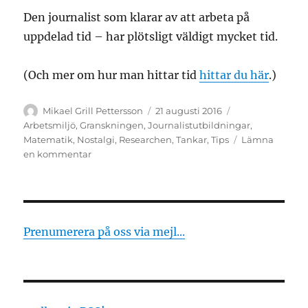
Den journalist som klarar av att arbeta på
uppdelad tid – har plötsligt väldigt mycket tid.
(Och mer om hur man hittar tid
hittar du här
.)
Författare
Publicerat
Kategorier
Mikael Grill Pettersson
21 augusti 2016
den
Arbetsmiljö
,
Granskningen
,
Journalistutbildningar
,
Matematik
,
Nostalgi
,
Researchen
,
Tankar
,
Tips
Lämna
till
en kommentar
Konceptet
tid
Prenumerera på oss via mejl...