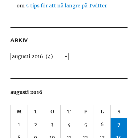
om
5 tips för att nå längre på Twitter
ARKIV
Arkiv
augusti 2016
M
T
O
T
F
L
S
1
2
3
4
5
6
7
8
9
10
11
12
13
14