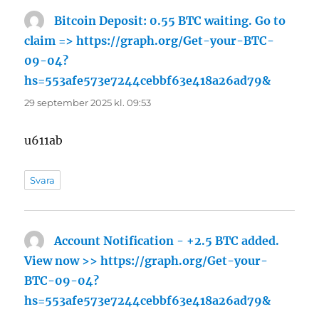
Bitcoin Deposit: 0.55 BTC waiting. Go to
claim => https://graph.org/Get-your-BTC-
09-04?
hs=553afe573e7244cebbf63e418a26ad79&
skriver:
29 september 2025 kl. 09:53
u611ab
Svara
Account Notification - +2.5 BTC added.
View now >> https://graph.org/Get-your-
BTC-09-04?
hs=553afe573e7244cebbf63e418a26ad79&
skriver: