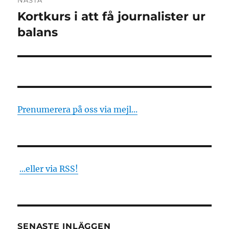
NÄSTA
Kortkurs i att få journalister ur
Nästa
inlägg:
balans
Prenumerera på oss via mejl...
...eller via RSS!
SENASTE INLÄGGEN