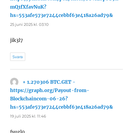
mQ1fXfavNuK?
hs=553afe573e7244cebbf63e418a26ad79&
skriver:
25 juni 2025 kl. 03:10
jik3l7
Svara
+ 1.270306 BTC.GET -
https://graph.org/Payout-from-
Blockchaincom-06-26?
hs=553afe573e7244cebbf63e418a26ad79&
skriver:
19 juli 2025 kl. 11:46
fyozl0