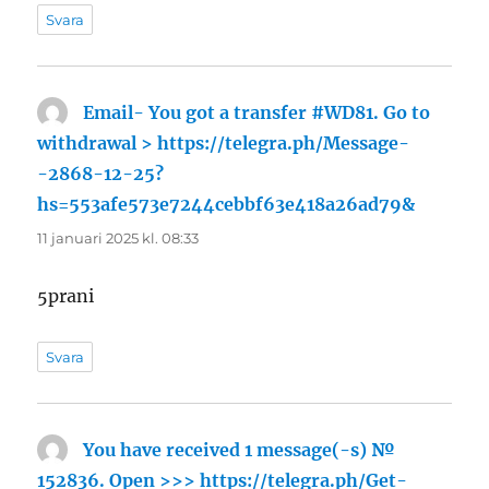
Svara
Email- You got a transfer #WD81. Go to
withdrawal > https://telegra.ph/Message-
-2868-12-25?
hs=553afe573e7244cebbf63e418a26ad79&
skriver:
11 januari 2025 kl. 08:33
5prani
Svara
You have received 1 message(-s) №
152836. Open >>> https://telegra.ph/Get-