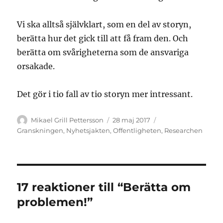
Vi ska alltså självklart, som en del av storyn,
berätta hur det gick till att få fram den. Och
berätta om svårigheterna som de ansvariga
orsakade.
Det gör i tio fall av tio storyn mer intressant.
Författare
Publicerat
Kategorier
Mikael Grill Pettersson
28 maj 2017
den
Granskningen
,
Nyhetsjakten
,
Offentligheten
,
Researchen
17 reaktioner till “Berätta om
problemen!”