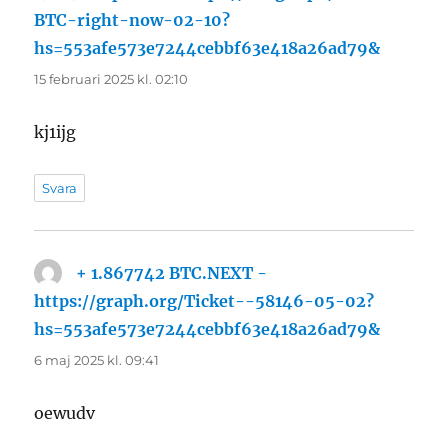
BTC-right-now-02-10?
hs=553afe573e7244cebbf63e418a26ad79&
skriver:
15 februari 2025 kl. 02:10
kj1ijg
Svara
+ 1.867742 BTC.NEXT -
https://graph.org/Ticket--58146-05-02?
hs=553afe573e7244cebbf63e418a26ad79&
skriver:
6 maj 2025 kl. 09:41
oewudv