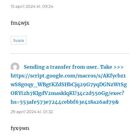
15 april 2024 kl. 09:24
fm4wjx
Svara
Sending a transfer from user. Take >>>
https://script.google.com/macros/s/AKfycbz1
wS8g0qy_WBgtKZdSHbCjq29G7yqDGNzWtSg
ORYi2h7KlgdV2masklqKU34c2d550Gg/exec?
hs=553afe573e7244cebbf63e418a26ad79&
skriver:
29 april 2024 kl. 01:32
fyx9wn