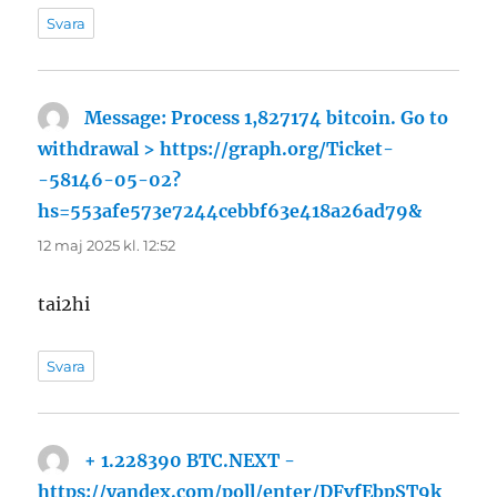
Svara
Message: Process 1,827174 bitcoin. Go to
withdrawal > https://graph.org/Ticket-
-58146-05-02?
hs=553afe573e7244cebbf63e418a26ad79&
skriver:
12 maj 2025 kl. 12:52
tai2hi
Svara
+ 1.228390 BTC.NEXT -
https://yandex.com/poll/enter/DFvfEbpST9k