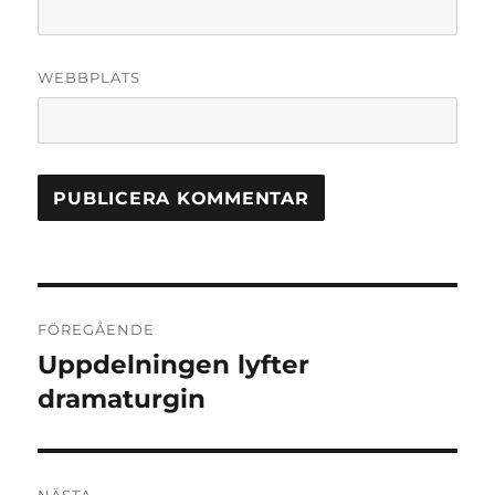
WEBBPLATS
Inläggsnavigering
FÖREGÅENDE
Uppdelningen lyfter
Föregående
inlägg:
dramaturgin