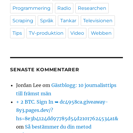
Programmering
Radio
Researchen
Scraping
Språk
Tankar
Televisionen
Tips
TV-produktion
Video
Webben
SENASTE KOMMENTARER
Jordan Lee
om
Gästblogg: 10 journalisttips
till främst män
+ 2 BTC. Sign In ➥ dc4958ca.giveaway-
8y3.pages.dev/?
hs=8e3b4124dd97785d54d21017624534a1&
om
Så bestämmer du din metod