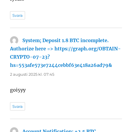
Svara
System; Deposit 1.8 BTC incomplete.
Authorize here => https://graph.org/OBTAIN-
CRYPTO-07-23?
hs=553afe573e7244cebbf63e418a26ad79&
skriver:
2 augusti 2025 kl. 07:45
goi5yy
Svara
Account Notification: +2.5 BTC