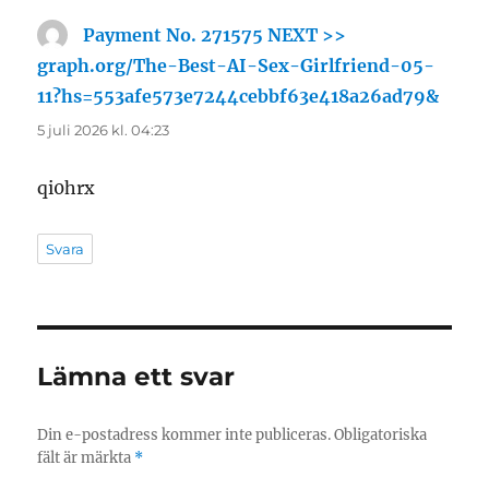
Payment No. 271575 NEXT >>
graph.org/The-Best-AI-Sex-Girlfriend-05-
11?hs=553afe573e7244cebbf63e418a26ad79&
skriv
5 juli 2026 kl. 04:23
qi0hrx
Svara
Lämna ett svar
Din e-postadress kommer inte publiceras.
Obligatoriska
fält är märkta
*