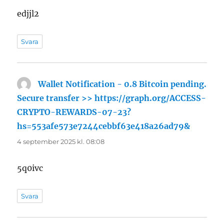
edjjl2
Svara
Wallet Notification - 0.8 Bitcoin pending.
Secure transfer >> https://graph.org/ACCESS-
CRYPTO-REWARDS-07-23?
hs=553afe573e7244cebbf63e418a26ad79&
skriver:
4 september 2025 kl. 08:08
5q0ivc
Svara