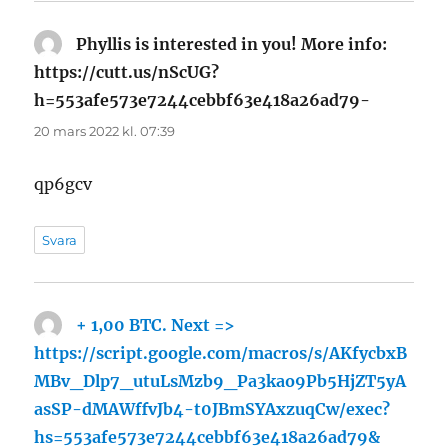
Phyllis is interested in you! More info:
https://cutt.us/nScUG?
h=553afe573e7244cebbf63e418a26ad79-
skriver:
20 mars 2022 kl. 07:39
qp6gcv
Svara
+ 1,00 ВТС. Next =>
https://script.google.com/macros/s/AKfycbxB
MBv_Dlp7_utuLsMzb9_Pa3kao9Pb5HjZT5yA
asSP-dMAWffvJb4-t0JBmSYAxzuqCw/exec?
hs=553afe573e7244cebbf63e418a26ad79&
skriver: