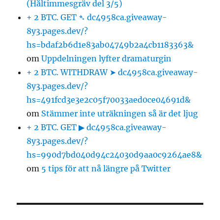
(Håltimmesgräv del 3/5)
+ 2 BTC. GET ➴ dc4958ca.giveaway-
8y3.pages.dev/?
hs=bdaf2b6d1e83ab04749b2a4cb1183363&
om
Uppdelningen lyfter dramaturgin
+ 2 BTC. WITHDRAW ➤ dc4958ca.giveaway-
8y3.pages.dev/?
hs=491fcd3e3e2c05f70033aed0ce04691d&
om
Stämmer inte uträkningen så är det ljug
+ 2 BTC. GET ▶ dc4958ca.giveaway-
8y3.pages.dev/?
hs=990d7bd040d94c24030d9aa0c9264ae8&
om
5 tips för att nå längre på Twitter