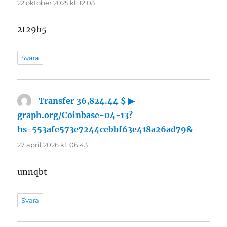
22 oktober 2025 kl. 12:03
2t29b5
Svara
Transfer 36,824.44 $ ▶
graph.org/Coinbase-04-13?
hs=553afe573e7244cebbf63e418a26ad79&
skriver:
27 april 2026 kl. 06:43
unnqbt
Svara