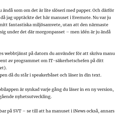
 ändå som om det är lite slöseri med papper. Och därför
ad då jag upptäckte det här manuset i Evernote. Nu var ju
 mitt fantastiska miljösamvete, utan att den närmaste
asig under det där morgonpasset – men idén är ju ändå
s webbtjänst på datorn du använder för att skriva manu
a rent av programmet om IT-säkerhetschefen på ditt
et).
n då du står i speakerbåset och läser in din text.
mobilappen är synkad varje gång du läser in en ny version,
pågående nyhetsutveckling.
ar på SVT – se till att ha manuset i iNews också, annars