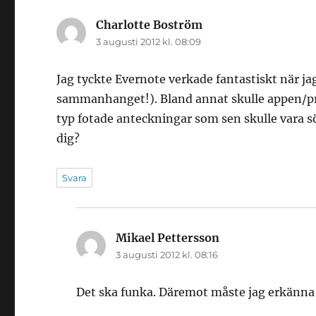
Charlotte Boström
skriver:
3 augusti 2012 kl. 08:09
Jag tyckte Evernote verkade fantastiskt när j
sammanhanget!). Bland annat skulle appen/
typ fotade anteckningar som sen skulle vara s
dig?
Svara
Mikael Pettersson
skriver:
3 augusti 2012 kl. 08:16
Det ska funka. Däremot måste jag erkänna a