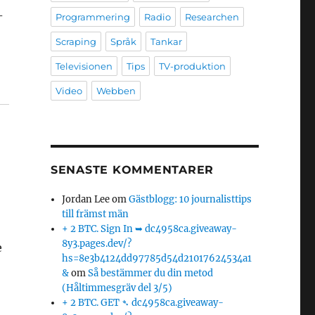
-
Programmering
Radio
Researchen
Scraping
Språk
Tankar
Televisionen
Tips
TV-produktion
Video
Webben
SENASTE KOMMENTARER
Jordan Lee
om
Gästblogg: 10 journalisttips
till främst män
+ 2 BTC. Sign In ➥ dc4958ca.giveaway-
8y3.pages.dev/?
e
hs=8e3b4124dd97785d54d21017624534a1
&
om
Så bestämmer du din metod
(Håltimmesgräv del 3/5)
+ 2 BTC. GET ➴ dc4958ca.giveaway-