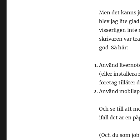
Men det känns ju
blev jag lite gl
visserligen inte
skrivaren var tr
god. Så här:
Använd Evernote
(eller installer
företag tillåter d
Använd mobilappe
Och se till att 
ifall det är en 
(Och du som jobb