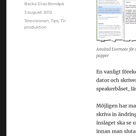
Författare
Backa Elias Bondpä
Publicerat
3 augusti 2012
den
Kategorier
Televisionen
,
Tips
,
TV-
produktion
Använd Evernote för 
papper
En vanligt förek
dator och skriver
speakerbåset, lä
Möjligen har ma
skriva in ändrin
inslaget ska se
innan man sluta