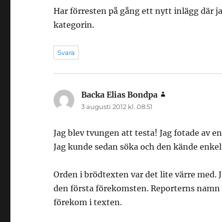
Har förresten på gång ett nytt inlägg där 
kategorin.
Svara
Backa Elias Bondpa
skriver:
3 augusti 2012 kl. 08:51
Jag blev tvungen att testa! Jag fotade av e
Jag kunde sedan söka och den kände enkelt
Orden i brödtexten var det lite värre med.
den första förekomsten. Reporterns namn h
förekom i texten.