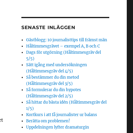
SENASTE INLÄGGEN
Gästblogg: 10 journalisttips till främst män
Håltimmesgrävet – exempel A, B och C
Dags för utgörning (Håltimmesgräv del
5/5)
Sätt igång med undersökningen
(Håltimmesgräv del 4/5)
Så bestämmer du din metod
(Håltimmesgräv del 3/5)
Så formulerar du din hypotes
(Håltimmesgräv del 2/5)
Så hittar du bästa idén (Håltimmesgräv del
1/5)
Kortkurs i att få journalister ur balans
rt
Berätta om problemen!
Uppdelningen lyfter dramaturgin