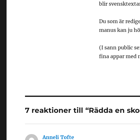
blir svensktext
Du som är redige
manus kan ju hö
(I sann public s
fina appar med 
7 reaktioner till “Rädda en s
Anneli Tofte
skriver: