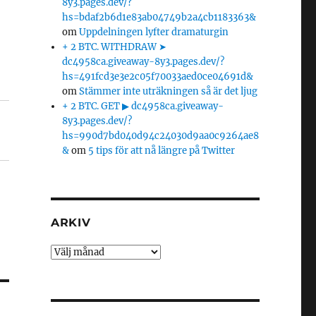
8y3.pages.dev/?
hs=bdaf2b6d1e83ab04749b2a4cb1183363&
om
Uppdelningen lyfter dramaturgin
+ 2 BTC. WITHDRAW ➤
dc4958ca.giveaway-8y3.pages.dev/?
hs=491fcd3e3e2c05f70033aed0ce04691d&
om
Stämmer inte uträkningen så är det ljug
+ 2 BTC. GET ▶ dc4958ca.giveaway-
8y3.pages.dev/?
hs=990d7bd040d94c24030d9aa0c9264ae8
&
om
5 tips för att nå längre på Twitter
ARKIV
Arkiv