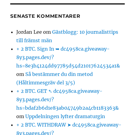
SENASTE KOMMENTARER
Jordan Lee
om
Gästblogg: 10 journalisttips
till främst män
+ 2 BTC. Sign In ➥ dc4958ca.giveaway-
8y3.pages.dev/?
hs=8e3b4124dd97785d54d21017624534a1&
om
Så bestämmer du din metod
(Håltimmesgräv del 3/5)
+ 2 BTC. GET ➴ dc4958ca.giveaway-
8y3.pages.dev/?
hs=bdaf2b6d1e83ab04749b2a4cb1183363&
om
Uppdelningen lyfter dramaturgin
+ 2 BTC. WITHDRAW ➤ dc4958ca.giveaway-
8y3.pages.dev/?