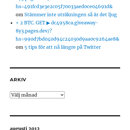
hs=491fcd3e3e2c05f70033aed0ce04691d&
om
Stämmer inte uträkningen så är det ljug
+ 2 BTC. GET ▶ dc4958ca.giveaway-
8y3.pages.dev/?
hs=990d7bd040d94c24030d9aa0c9264ae8&
om
5 tips för att nå längre på Twitter
ARKIV
Arkiv
augusti 2012