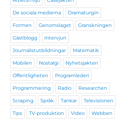
Arbetsmiljö
Casejakten
De sociala medierna
Dramaturgin
Formen
Genomslaget
Granskningen
Gästblogg
Intervjun
Journalistutbildningar
Matematik
Mobilen
Nostalgi
Nyhetsjakten
Offentligheten
Programlederi
Programmering
Radio
Researchen
Scraping
Språk
Tankar
Televisionen
Tips
TV-produktion
Video
Webben