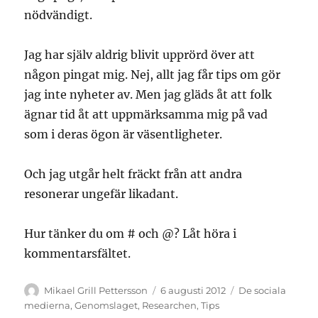
nödvändigt.
Jag har själv aldrig blivit upprörd över att
någon pingat mig. Nej, allt jag får tips om gör
jag inte nyheter av. Men jag gläds åt att folk
ägnar tid åt att uppmärksamma mig på vad
som i deras ögon är väsentligheter.
Och jag utgår helt fräckt från att andra
resonerar ungefär likadant.
Hur tänker du om # och @? Låt höra i
kommentarsfältet.
Författare
Publicerat
Kategorier
Mikael Grill Pettersson
6 augusti 2012
De sociala
den
medierna
,
Genomslaget
,
Researchen
,
Tips