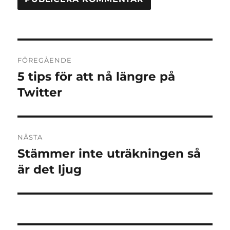
Inläggsnavigering
FÖREGÅENDE
5 tips för att nå längre på
Föregående
inlägg:
Twitter
NÄSTA
Stämmer inte uträkningen så
Nästa
inlägg:
är det ljug