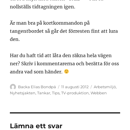
nollställs tidtagningen igen.
Är man bra på kortkommandon på
tangentbordet så går det förresten fint att lura
den.
Har du haft tid att låta den räkna hela vägen
ner? Skriv i kommentarerna och berätta för oss
andra vad som händer.
Författare
Publicerat
Kategorier
Backa Elias Bondpä
11 augusti 2012
Arbetsmiljö
,
den
Nyhetsjakten
,
Tankar
,
Tips
,
TV-produktion
,
Webben
Lämna ett svar