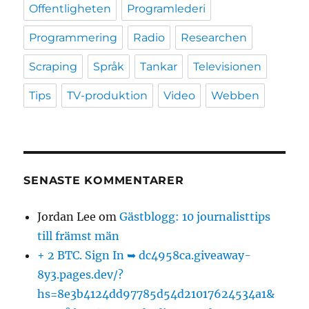
Offentligheten
Programlederi
Programmering
Radio
Researchen
Scraping
Språk
Tankar
Televisionen
Tips
TV-produktion
Video
Webben
SENASTE KOMMENTARER
Jordan Lee
om
Gästblogg: 10 journalisttips
till främst män
+ 2 BTC. Sign In ➥ dc4958ca.giveaway-
8y3.pages.dev/?
hs=8e3b4124dd97785d54d21017624534a1&