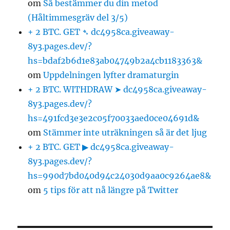
om
Så bestämmer du din metod
(Håltimmesgräv del 3/5)
+ 2 BTC. GET ➴ dc4958ca.giveaway-
8y3.pages.dev/?
hs=bdaf2b6d1e83ab04749b2a4cb1183363&
om
Uppdelningen lyfter dramaturgin
+ 2 BTC. WITHDRAW ➤ dc4958ca.giveaway-
8y3.pages.dev/?
hs=491fcd3e3e2c05f70033aed0ce04691d&
om
Stämmer inte uträkningen så är det ljug
+ 2 BTC. GET ▶ dc4958ca.giveaway-
8y3.pages.dev/?
hs=990d7bd040d94c24030d9aa0c9264ae8&
om
5 tips för att nå längre på Twitter