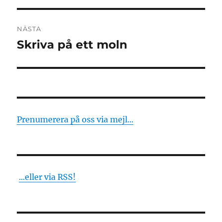
NÄSTA
Skriva på ett moln
Nästa
inlägg:
Prenumerera på oss via mejl...
...eller via RSS!