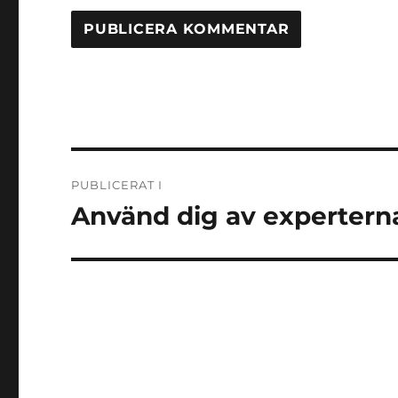
Inläggsnavigering
PUBLICERAT I
Använd dig av expertern