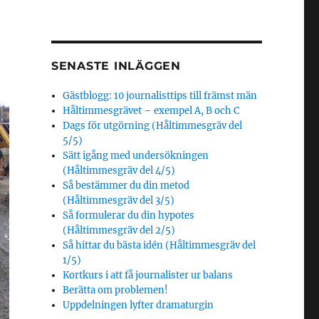
SENASTE INLÄGGEN
Gästblogg: 10 journalisttips till främst män
Håltimmesgrävet – exempel A, B och C
Dags för utgörning (Håltimmesgräv del
5/5)
Sätt igång med undersökningen
(Håltimmesgräv del 4/5)
Så bestämmer du din metod
(Håltimmesgräv del 3/5)
Så formulerar du din hypotes
(Håltimmesgräv del 2/5)
Så hittar du bästa idén (Håltimmesgräv del
1/5)
Kortkurs i att få journalister ur balans
Berätta om problemen!
Uppdelningen lyfter dramaturgin