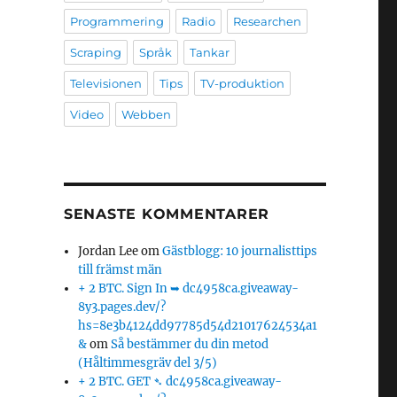
Programmering
Radio
Researchen
Scraping
Språk
Tankar
Televisionen
Tips
TV-produktion
Video
Webben
SENASTE KOMMENTARER
Jordan Lee
om
Gästblogg: 10 journalisttips
till främst män
+ 2 BTC. Sign In ➥ dc4958ca.giveaway-
8y3.pages.dev/?
hs=8e3b4124dd97785d54d21017624534a1
&
om
Så bestämmer du din metod
(Håltimmesgräv del 3/5)
+ 2 BTC. GET ➴ dc4958ca.giveaway-