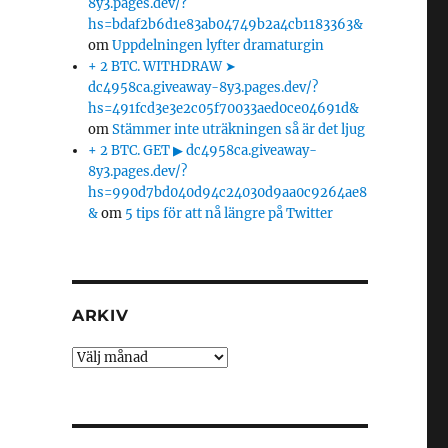
8y3.pages.dev/?
hs=bdaf2b6d1e83ab04749b2a4cb1183363&
om
Uppdelningen lyfter dramaturgin
+ 2 BTC. WITHDRAW ➤
dc4958ca.giveaway-8y3.pages.dev/?
hs=491fcd3e3e2c05f70033aed0ce04691d&
om
Stämmer inte uträkningen så är det ljug
+ 2 BTC. GET ▶ dc4958ca.giveaway-
8y3.pages.dev/?
hs=990d7bd040d94c24030d9aa0c9264ae8
&
om
5 tips för att nå längre på Twitter
ARKIV
Arkiv