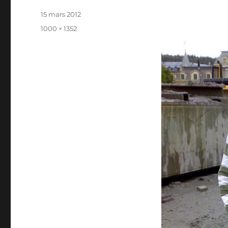
Publicerat
15 mars 2012
den
Full
1000 × 1352
storlek