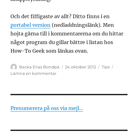
Och det fiffigaste av allt? Ditto finns i en
portabel version
(nedladdningslänk). Men
hojta gärna till i kommentarerna om du hittar
något program du gillar bättre i listan hos
How-To Geek som länkas ovan.
Författare
Publicerat
Kategorier
Backa Elias Bondpä
24 oktober 2012
Tips
den
till
Lämna en kommentar
Så
sparar
du
sekunder
Prenumerera på oss via mejl...