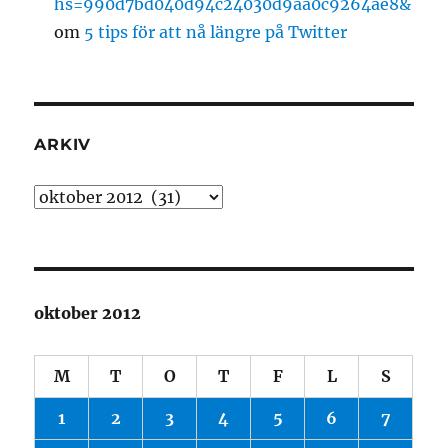
hs=990d7bd040d94c24030d9aa0c9264ae8&
om
5 tips för att nå längre på Twitter
ARKIV
Arkiv
oktober 2012
M
T
O
T
F
L
S
1
2
3
4
5
6
7