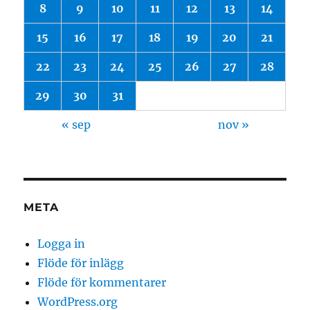
8
9
10
11
12
13
14
15
16
17
18
19
20
21
22
23
24
25
26
27
28
29
30
31
« sep
nov »
META
Logga in
Flöde för inlägg
Flöde för kommentarer
WordPress.org