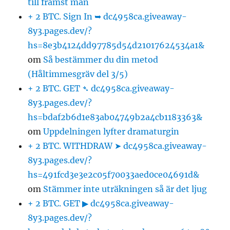
till främst män
+ 2 BTC. Sign In ➥ dc4958ca.giveaway-
8y3.pages.dev/?
hs=8e3b4124dd97785d54d21017624534a1&
om
Så bestämmer du din metod
(Håltimmesgräv del 3/5)
+ 2 BTC. GET ➴ dc4958ca.giveaway-
8y3.pages.dev/?
hs=bdaf2b6d1e83ab04749b2a4cb1183363&
om
Uppdelningen lyfter dramaturgin
+ 2 BTC. WITHDRAW ➤ dc4958ca.giveaway-
8y3.pages.dev/?
hs=491fcd3e3e2c05f70033aed0ce04691d&
om
Stämmer inte uträkningen så är det ljug
+ 2 BTC. GET ▶ dc4958ca.giveaway-
8y3.pages.dev/?