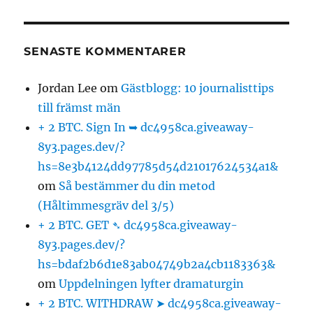
SENASTE KOMMENTARER
Jordan Lee
om
Gästblogg: 10 journalisttips
till främst män
+ 2 BTC. Sign In ➥ dc4958ca.giveaway-
8y3.pages.dev/?
hs=8e3b4124dd97785d54d21017624534a1&
om
Så bestämmer du din metod
(Håltimmesgräv del 3/5)
+ 2 BTC. GET ➴ dc4958ca.giveaway-
8y3.pages.dev/?
hs=bdaf2b6d1e83ab04749b2a4cb1183363&
om
Uppdelningen lyfter dramaturgin
+ 2 BTC. WITHDRAW ➤ dc4958ca.giveaway-