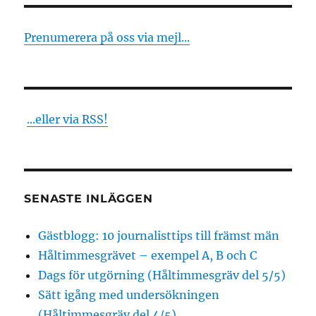
Prenumerera på oss via mejl...
...eller via RSS!
SENASTE INLÄGGEN
Gästblogg: 10 journalisttips till främst män
Håltimmesgrävet – exempel A, B och C
Dags för utgörning (Håltimmesgräv del 5/5)
Sätt igång med undersökningen
(Håltimmesgräv del 4/5)