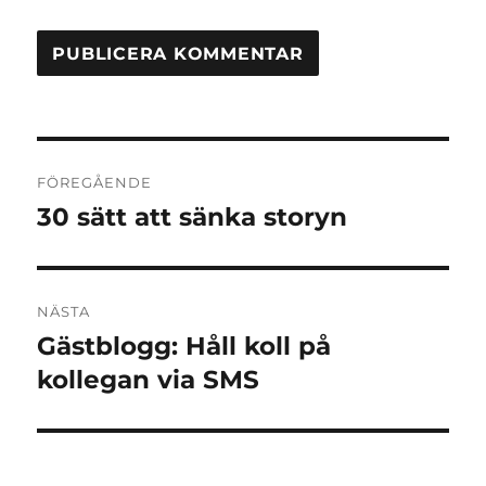
Inläggsnavigering
FÖREGÅENDE
30 sätt att sänka storyn
Föregående
inlägg:
NÄSTA
Gästblogg: Håll koll på
Nästa
inlägg:
kollegan via SMS