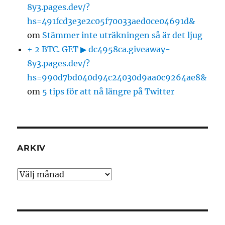
8y3.pages.dev/?
hs=491fcd3e3e2c05f70033aed0ce04691d&
om
Stämmer inte uträkningen så är det ljug
+ 2 BTC. GET ▶ dc4958ca.giveaway-
8y3.pages.dev/?
hs=990d7bd040d94c24030d9aa0c9264ae8&
om
5 tips för att nå längre på Twitter
ARKIV
Arkiv