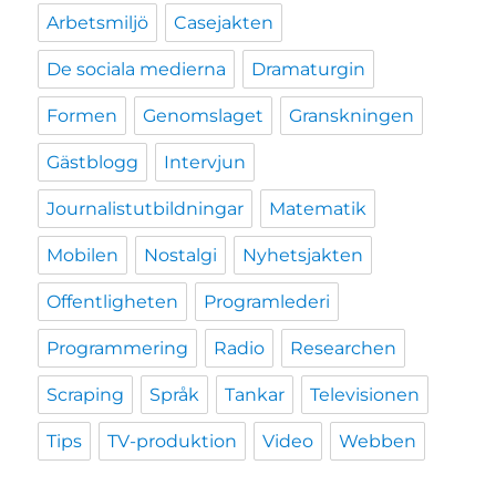
Arbetsmiljö
Casejakten
De sociala medierna
Dramaturgin
Formen
Genomslaget
Granskningen
Gästblogg
Intervjun
Journalistutbildningar
Matematik
Mobilen
Nostalgi
Nyhetsjakten
Offentligheten
Programlederi
Programmering
Radio
Researchen
Scraping
Språk
Tankar
Televisionen
Tips
TV-produktion
Video
Webben