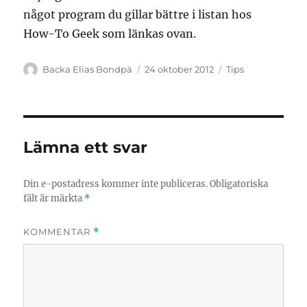
något program du gillar bättre i listan hos
How-To Geek som länkas ovan.
Författare
Publicerat
Kategorier
Backa Elias Bondpä
24 oktober 2012
Tips
den
Lämna ett svar
Din e-postadress kommer inte publiceras.
Obligatoriska
fält är märkta
*
KOMMENTAR
*