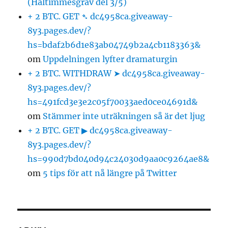
(Håltimmesgräv del 3/5)
+ 2 BTC. GET ➴ dc4958ca.giveaway-
8y3.pages.dev/?
hs=bdaf2b6d1e83ab04749b2a4cb1183363&
om
Uppdelningen lyfter dramaturgin
+ 2 BTC. WITHDRAW ➤ dc4958ca.giveaway-
8y3.pages.dev/?
hs=491fcd3e3e2c05f70033aed0ce04691d&
om
Stämmer inte uträkningen så är det ljug
+ 2 BTC. GET ▶ dc4958ca.giveaway-
8y3.pages.dev/?
hs=990d7bd040d94c24030d9aa0c9264ae8&
om
5 tips för att nå längre på Twitter