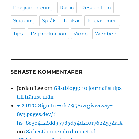
Programmering
Radio
Researchen
Scraping
Språk
Tankar
Televisionen
Tips
TV-produktion
Video
Webben
SENASTE KOMMENTARER
Jordan Lee
om
Gästblogg: 10 journalisttips
till främst män
+ 2 BTC. Sign In ➥ dc4958ca.giveaway-
8y3.pages.dev/?
hs=8e3b4124dd97785d54d21017624534a1&
om
Så bestämmer du din metod