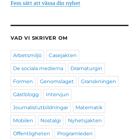
Fem sätt att vässa din nyhet
VAD VI SKRIVER OM
Arbetsmiljö
Casejakten
De sociala medierna
Dramaturgin
Formen
Genomslaget
Granskningen
Gästblogg
Intervjun
Journalistutbildningar
Matematik
Mobilen
Nostalgi
Nyhetsjakten
Offentligheten
Programlederi