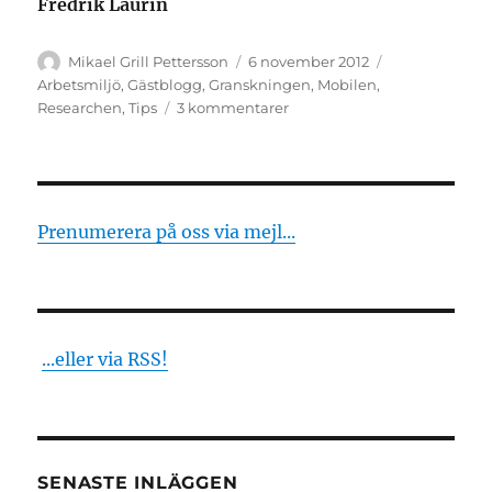
Fredrik Laurin
Författare
Publicerat
Kategorier
Mikael Grill Pettersson
6 november 2012
den
Arbetsmiljö
,
Gästblogg
,
Granskningen
,
Mobilen
,
till
Researchen
,
Tips
3 kommentarer
Gästblogg:
Höj
säkerheten
i
mobilen
Prenumerera på oss via mejl...
...eller via RSS!
SENASTE INLÄGGEN