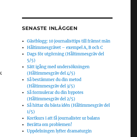
SENASTE INLÄGGEN
Gästblogg: 10 journalisttips till främst män
Håltimmesgrävet – exempel A, B och C
Dags för utgörning (Håltimmesgräv del
5/5)
Sätt igång med undersökningen
k
(Håltimmesgräv del 4/5)
Så bestämmer du din metod
(Håltimmesgräv del 3/5)
Så formulerar du din hypotes
(Håltimmesgräv del 2/5)
Så hittar du bästa idén (Håltimmesgräv del
1/5)
Kortkurs i att få journalister ur balans
Berätta om problemen!
Uppdelningen lyfter dramaturgin