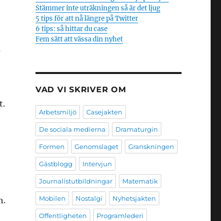
Stämmer inte uträkningen så är det ljug
5 tips för att nå längre på Twitter
6 tips: så hittar du case
Fem sätt att vässa din nyhet
a
VAD VI SKRIVER OM
t.
Arbetsmiljö
Casejakten
De sociala medierna
Dramaturgin
Formen
Genomslaget
Granskningen
Gästblogg
Intervjun
Journalistutbildningar
Matematik
Mobilen
Nostalgi
Nyhetsjakten
n.
Offentligheten
Programlederi