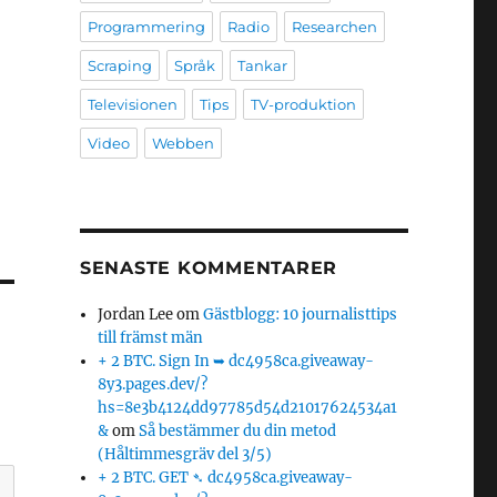
Programmering
Radio
Researchen
Scraping
Språk
Tankar
Televisionen
Tips
TV-produktion
Video
Webben
SENASTE KOMMENTARER
Jordan Lee
om
Gästblogg: 10 journalisttips
till främst män
+ 2 BTC. Sign In ➥ dc4958ca.giveaway-
8y3.pages.dev/?
hs=8e3b4124dd97785d54d21017624534a1
&
om
Så bestämmer du din metod
(Håltimmesgräv del 3/5)
+ 2 BTC. GET ➴ dc4958ca.giveaway-