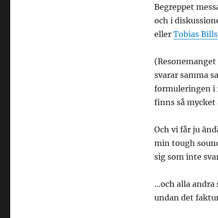
Begreppet messa
och i diskussion
eller
Tobias Bill
(Resonemanget 
svarar samma sak 
formuleringen i 
finns så mycket 
Och vi får ju än
min tough sound
sig som inte sva
…och alla andra 
undan det faktum