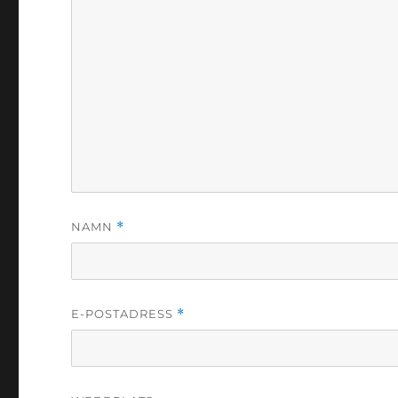
NAMN
*
E-POSTADRESS
*