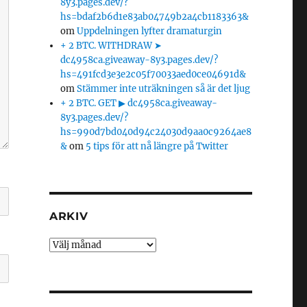
8y3.pages.dev/?
hs=bdaf2b6d1e83ab04749b2a4cb1183363&
om
Uppdelningen lyfter dramaturgin
+ 2 BTC. WITHDRAW ➤
dc4958ca.giveaway-8y3.pages.dev/?
hs=491fcd3e3e2c05f70033aed0ce04691d&
om
Stämmer inte uträkningen så är det ljug
+ 2 BTC. GET ▶ dc4958ca.giveaway-
8y3.pages.dev/?
hs=990d7bd040d94c24030d9aa0c9264ae8
&
om
5 tips för att nå längre på Twitter
ARKIV
Arkiv