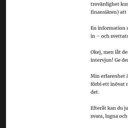
trovärdighet kun
finansiären) att 
En information s
in – och svettat
Okej, men låt de
intervjun! Ge de
Min erfarenhet ä
förbi ett inövat 
det.
Efteråt kan du ju
svara, lugna och