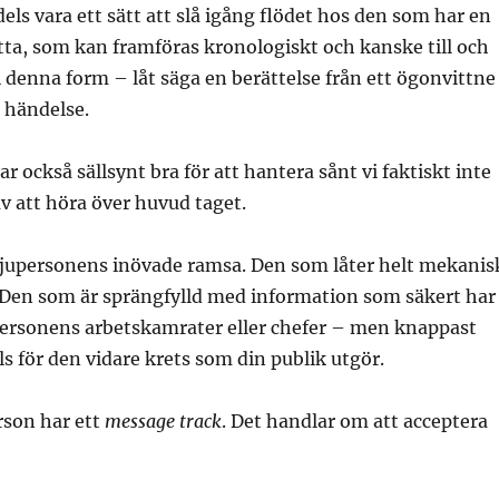
els vara ett sätt att slå igång flödet hos den som har en
ätta, som kan framföras kronologiskt och kanske till och
i denna form – låt säga en berättelse från ett ögonvittne
k händelse.
r också sällsynt bra för att hantera sånt vi faktiskt inte
av att höra över huvud taget.
jupersonens inövade ramsa. Den som låter helt mekanis
. Den som är sprängfylld med information som säkert har
personens arbetskamrater eller chefer – men knappast
ls för den vidare krets som din publik utgör.
rson har ett
message track
. Det handlar om att acceptera