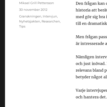
Författare
Mikael Grill Pettersson
Den frågan kan d
Publicerat
30 november 2012
historia att ber
den
Kategorier
Granskningen
,
Intervjun
,
med gör sig bra 
Nyhetsjakten
,
Researchen
,
till en dramatis
Tips
Men frågan passa
är intresserade 
Nämligen interv
och just inövad
relevans bland 
betyder något al
Varje intervjupe
och hantera det.