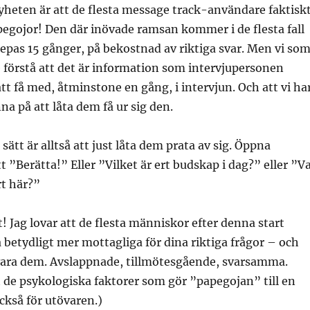
heten är att de flesta message track-användare faktisk
pegojor! Den där inövade ramsan kommer i de flesta fall
prepas 15 gånger, på bekostnad av riktiga svar. Men vi so
 förstå att det är information som intervjupersonen
att få med, åtminstone en gång, i intervjun. Och att vi ha
nna på att låta dem få ur sig den.
 sätt är alltså att just låta dem prata av sig. Öppna
t ”Berätta!” Eller ”Vilket är ert budskap i dag?” eller ”V
rt här?”
! Jag lovar att de flesta människor efter denna start
betydligt mer mottagliga för dina riktiga frågor – och
vara dem. Avslappnade, tillmötesgående, svarsamma.
t de psykologiska faktorer som gör ”papegojan” till en
ckså för utövaren.)