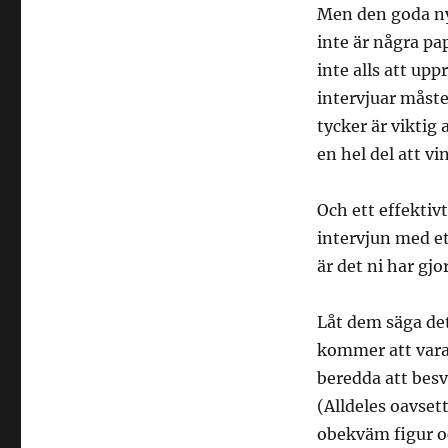
Men den goda ny
inte är några pa
inte alls att up
intervjuar måste
tycker är viktig 
en hel del att vi
Och ett effektivt
intervjun med et
är det ni har gjo
Låt dem säga det
kommer att vara 
beredda att bes
(Alldeles oavset
obekväm figur o