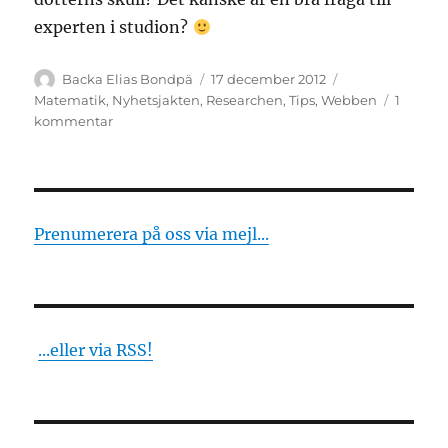
experten i studion?
Författare
Publicerat
Kategorier
Backa Elias Bondpä
17 december 2012
den
Matematik
,
Nyhetsjakten
,
Researchen
,
Tips
,
Webben
1
till
kommentar
Rundringningen
är
redan
gjord
Prenumerera på oss via mejl...
...eller via RSS!