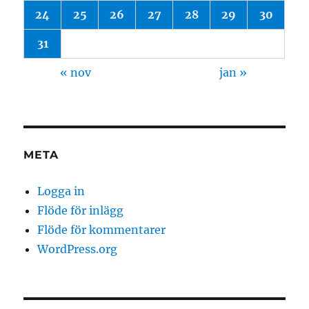
24
25
26
27
28
29
30
31
« nov
jan »
META
Logga in
Flöde för inlägg
Flöde för kommentarer
WordPress.org