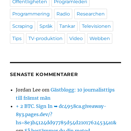
Offentligheten
Programlederi
Programmering
Radio
Researchen
Scraping
Språk
Tankar
Televisionen
Tips
TV-produktion
Video
Webben
SENASTE KOMMENTARER
Jordan Lee
om
Gästblogg: 10 journalisttips
till främst män
+ 2 BTC. Sign In ➥ dc4958ca.giveaway-
8y3.pages.dev/?
hs=8e3b4124dd97785d54d21017624534a1&
om
Så bestämmer du din metod