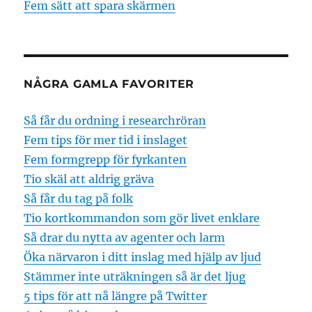
Fem sätt att spara skärmen
NÅGRA GAMLA FAVORITER
Så får du ordning i researchröran
Fem tips för mer tid i inslaget
Fem formgrepp för fyrkanten
Tio skäl att aldrig gräva
Så får du tag på folk
Tio kortkommandon som gör livet enklare
Så drar du nytta av agenter och larm
Öka närvaron i ditt inslag med hjälp av ljud
Stämmer inte uträkningen så är det ljug
5 tips för att nå längre på Twitter