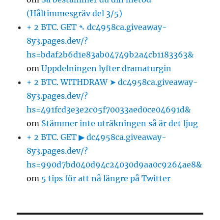
(Håltimmesgräv del 3/5)
+ 2 BTC. GET ➴ dc4958ca.giveaway-
8y3.pages.dev/?
hs=bdaf2b6d1e83ab04749b2a4cb1183363&
om
Uppdelningen lyfter dramaturgin
+ 2 BTC. WITHDRAW ➤ dc4958ca.giveaway-
8y3.pages.dev/?
hs=491fcd3e3e2c05f70033aed0ce04691d&
om
Stämmer inte uträkningen så är det ljug
+ 2 BTC. GET ▶ dc4958ca.giveaway-
8y3.pages.dev/?
hs=990d7bd040d94c24030d9aa0c9264ae8&
om
5 tips för att nå längre på Twitter