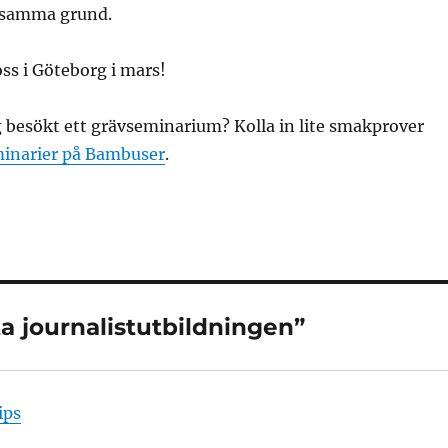
s samma grund.
ss i Göteborg i mars!
g besökt ett grävseminarium? Kolla in lite smakprover
inarier på Bambuser
.
sta journalistutbildningen”
ips