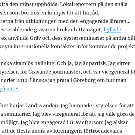
ofta den minst upphöjda. Lokalreportern på den snåla
nsen som bor hos en kompis för att ha råd,
nterna från utbildningen med den engagerade läraren…
st etablerade grävarna brukar hitta något,
hyllade
 ex använda Gräv och dess systerseminarier på andra hål
tt knyta internationella kontakter inför kommande projekt
anska skamlös hyllning. Och ja, jag är partisk. Jag sitter
styrelsen för Grävande journalister, och var vicegeneral f
ariet 2010. I år ska jag prata i Göteborg om hur man
 på nätet
.
et börjar i andra änden. Jag hamnade i styrelsen för att
seminarier. Jag blev vicegeneral för att jag ville göra de
 möjligt. Jag blev engagerad i Gräv eftersom jag älskar
t att de flesta andra av föreningens förtroendevalda