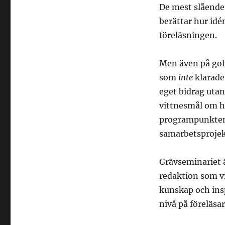
De mest slående
berättar hur idé
föreläsningen.
Men även på gol
som
inte
klarade
eget bidrag utan
vittnesmål om hu
programpunkten p
samarbetsprojekt
Grävseminariet ä
redaktion som vi
kunskap och insp
nivå på föreläsa