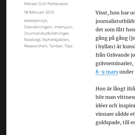
Författare
Mikael Grill Pettersson
Publicerat
18 februari 2013
Visst, hon har o
den
Kategorier
Arbetsmiljö
,
journalistutbild
Granskningen
,
Intervjun
,
det som fått henn
Journalistutbildningar
,
gång på gång (jo
Nostalgi
,
Nyhetsjakten
,
Researchen
,
Tankar
,
Tips
i hyllan) är kun
från Grävande jo
grävseminarier,
8-9 mars
under 
Hon är långt ifr
hör man vittnes
idéer och inspira
vinnare sådde et
guldspade, till 