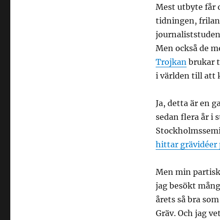
Mest utbyte får 
tidningen, frila
journaliststude
Men också de me
Trojkan
brukar t
i världen till a
Ja, detta är en g
sedan flera år i 
Stockholmssemin
hittar grävidéer
Men min partiskh
jag besökt många 
årets så bra som
Gräv. Och jag ve