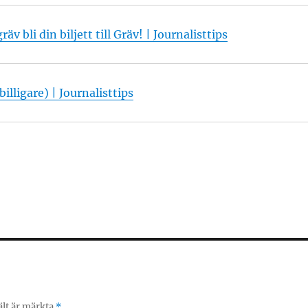
äv bli din biljett till Gräv! | Journalisttips
illigare) | Journalisttips
ält är märkta
*