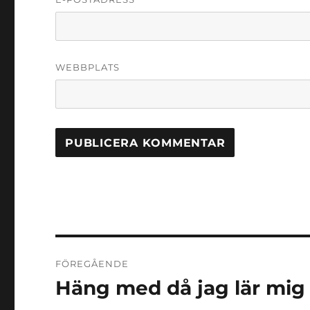
WEBBPLATS
Inläggsnavigering
FÖREGÅENDE
Häng med då jag lär mig
Föregående
inlägg: