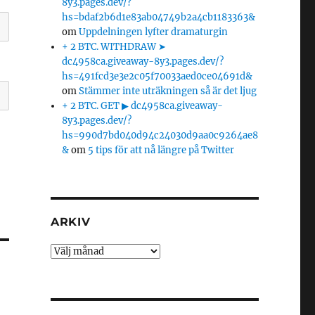
8y3.pages.dev/?
hs=bdaf2b6d1e83ab04749b2a4cb1183363&
om
Uppdelningen lyfter dramaturgin
+ 2 BTC. WITHDRAW ➤
dc4958ca.giveaway-8y3.pages.dev/?
hs=491fcd3e3e2c05f70033aed0ce04691d&
om
Stämmer inte uträkningen så är det ljug
+ 2 BTC. GET ▶ dc4958ca.giveaway-
8y3.pages.dev/?
hs=990d7bd040d94c24030d9aa0c9264ae8
&
om
5 tips för att nå längre på Twitter
ARKIV
Arkiv