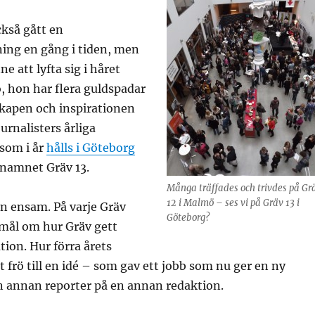
ckså gått en
ning en gång i tiden, men
e att lyfta sig i håret
, hon har flera guldspadar
skapen och inspirationen
urnalisters årliga
 som i år
hålls i Göteborg
namnet Gräv 13.
Många träffades och trivdes på Gr
12 i Malmö – ses vi på Gräv 13 i
ån ensam. På varje Gräv
Göteborg?
mål om hur Gräv gett
tion. Hur förra årets
t frö till en idé – som gav ett jobb som nu ger en ny
en annan reporter på en annan redaktion.