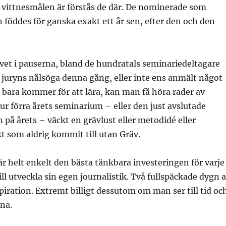
 vittnesmålen är förstås de där. De nominerade som
n föddes för ganska exakt ett år sen, efter den och den
vet i pauserna, bland de hundratals seminariedeltagare
 juryns nålsöga denna gång, eller inte ens anmält något
 bara kommer för att lära, kan man få höra rader av
r förra årets seminarium – eller den just avslutade
å årets – väckt en grävlust eller metodidé eller
 som aldrig kommit till utan Gräv.
r helt enkelt den bästa tänkbara investeringen för varje
ll utveckla sin egen journalistik. Två fullspäckade dygn 
iration. Extremt billigt dessutom om man ser till tid oc
rna.