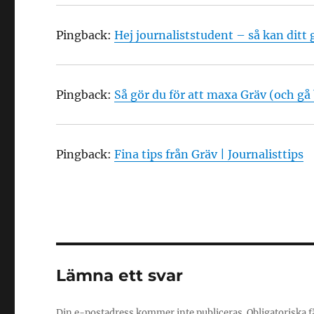
Pingback:
Hej journaliststudent – så kan ditt gr
Pingback:
Så gör du för att maxa Gräv (och gå b
Pingback:
Fina tips från Gräv | Journalisttips
Lämna ett svar
Din e-postadress kommer inte publiceras.
Obligatoriska f