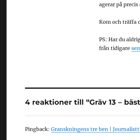
agerar på preci
Kom och träffa o
PS: Har du aldri
från tidigare
sem
4 reaktioner till “Gräv 13 – bä
Pingback:
Granskningens tre ben | Journalistt