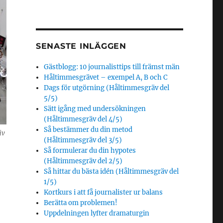
SENASTE INLÄGGEN
Gästblogg: 10 journalisttips till främst män
Håltimmesgrävet – exempel A, B och C
Dags för utgörning (Håltimmesgräv del
5/5)
Sätt igång med undersökningen
(Håltimmesgräv del 4/5)
Så bestämmer du din metod
äv
(Håltimmesgräv del 3/5)
Så formulerar du din hypotes
(Håltimmesgräv del 2/5)
Så hittar du bästa idén (Håltimmesgräv del
1/5)
Kortkurs i att få journalister ur balans
Berätta om problemen!
Uppdelningen lyfter dramaturgin