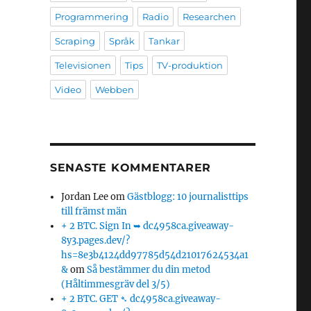
Programmering
Radio
Researchen
Scraping
Språk
Tankar
Televisionen
Tips
TV-produktion
Video
Webben
SENASTE KOMMENTARER
Jordan Lee
om
Gästblogg: 10 journalisttips
till främst män
+ 2 BTC. Sign In ➥ dc4958ca.giveaway-
8y3.pages.dev/?
hs=8e3b4124dd97785d54d21017624534a1
&
om
Så bestämmer du din metod
(Håltimmesgräv del 3/5)
+ 2 BTC. GET ➴ dc4958ca.giveaway-