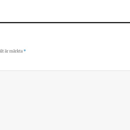
ält är märkta
*