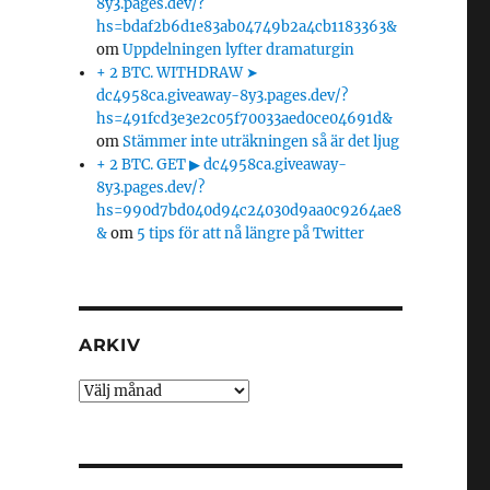
8y3.pages.dev/?
hs=bdaf2b6d1e83ab04749b2a4cb1183363&
om
Uppdelningen lyfter dramaturgin
+ 2 BTC. WITHDRAW ➤
dc4958ca.giveaway-8y3.pages.dev/?
hs=491fcd3e3e2c05f70033aed0ce04691d&
om
Stämmer inte uträkningen så är det ljug
+ 2 BTC. GET ▶ dc4958ca.giveaway-
8y3.pages.dev/?
hs=990d7bd040d94c24030d9aa0c9264ae8
&
om
5 tips för att nå längre på Twitter
ARKIV
Arkiv