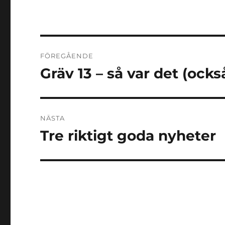
Inläggsnavigering
FÖREGÅENDE
Gräv 13 – så var det (ocks
Föregående
inlägg:
NÄSTA
Tre riktigt goda nyheter
Nästa
inlägg: