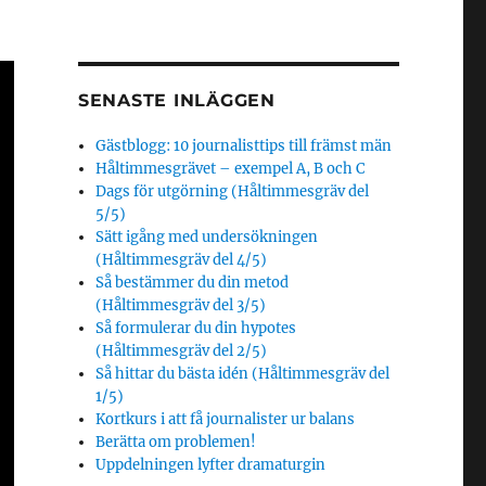
SENASTE INLÄGGEN
Gästblogg: 10 journalisttips till främst män
Håltimmesgrävet – exempel A, B och C
Dags för utgörning (Håltimmesgräv del
5/5)
Sätt igång med undersökningen
(Håltimmesgräv del 4/5)
Så bestämmer du din metod
(Håltimmesgräv del 3/5)
Så formulerar du din hypotes
(Håltimmesgräv del 2/5)
Så hittar du bästa idén (Håltimmesgräv del
1/5)
Kortkurs i att få journalister ur balans
Berätta om problemen!
Uppdelningen lyfter dramaturgin