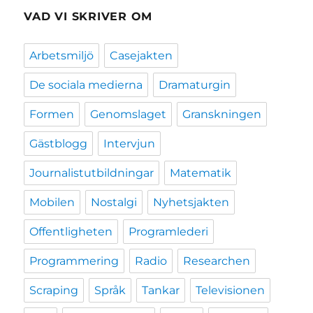
VAD VI SKRIVER OM
Arbetsmiljö
Casejakten
De sociala medierna
Dramaturgin
Formen
Genomslaget
Granskningen
Gästblogg
Intervjun
Journalistutbildningar
Matematik
Mobilen
Nostalgi
Nyhetsjakten
Offentligheten
Programlederi
Programmering
Radio
Researchen
Scraping
Språk
Tankar
Televisionen