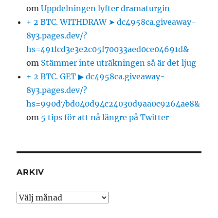
om
Uppdelningen lyfter dramaturgin
+ 2 BTC. WITHDRAW ➤ dc4958ca.giveaway-
8y3.pages.dev/?
hs=491fcd3e3e2c05f70033aed0ce04691d&
om
Stämmer inte uträkningen så är det ljug
+ 2 BTC. GET ▶ dc4958ca.giveaway-
8y3.pages.dev/?
hs=990d7bd040d94c24030d9aa0c9264ae8&
om
5 tips för att nå längre på Twitter
ARKIV
Arkiv