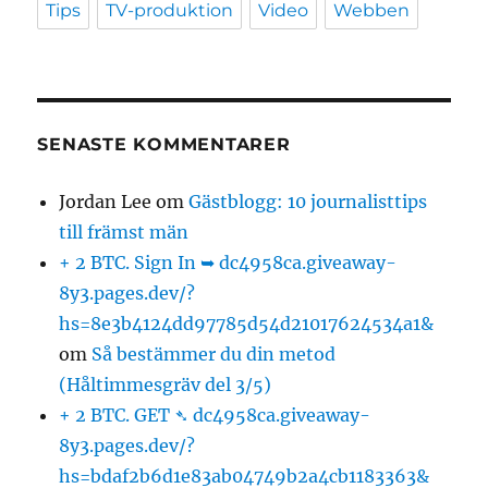
Tips
TV-produktion
Video
Webben
SENASTE KOMMENTARER
Jordan Lee
om
Gästblogg: 10 journalisttips
till främst män
+ 2 BTC. Sign In ➥ dc4958ca.giveaway-
8y3.pages.dev/?
hs=8e3b4124dd97785d54d21017624534a1&
om
Så bestämmer du din metod
(Håltimmesgräv del 3/5)
+ 2 BTC. GET ➴ dc4958ca.giveaway-
8y3.pages.dev/?
hs=bdaf2b6d1e83ab04749b2a4cb1183363&