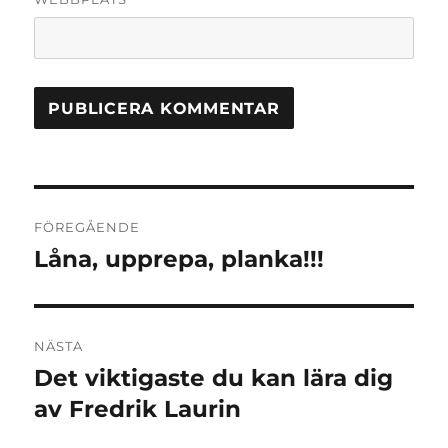
Inläggsnavigering
FÖREGÅENDE
Låna, upprepa, planka!!!
Föregående
inlägg:
NÄSTA
Det viktigaste du kan lära dig
Nästa
inlägg:
av Fredrik Laurin