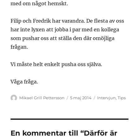
med om något hemskt.
Filip och Fredrik har varandra. De flesta av oss
har inte lyxen att jobba i par med en kollega
som pushar oss att ställa den där omöjliga
frågan.
Vi måste helt enkelt pusha oss själva.
Våga fråga.
Författare
Publicerat
Kategorier
Mikael Grill Pettersson
5 maj 2014
Intervjun
,
Tips
den
En kommentar till “Därför är