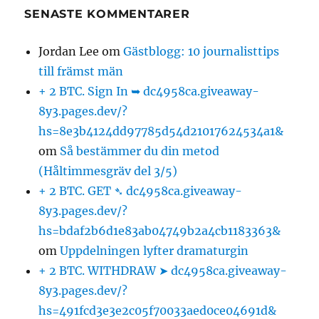
SENASTE KOMMENTARER
Jordan Lee
om
Gästblogg: 10 journalisttips
till främst män
+ 2 BTC. Sign In ➥ dc4958ca.giveaway-
8y3.pages.dev/?
hs=8e3b4124dd97785d54d21017624534a1&
om
Så bestämmer du din metod
(Håltimmesgräv del 3/5)
+ 2 BTC. GET ➴ dc4958ca.giveaway-
8y3.pages.dev/?
hs=bdaf2b6d1e83ab04749b2a4cb1183363&
om
Uppdelningen lyfter dramaturgin
+ 2 BTC. WITHDRAW ➤ dc4958ca.giveaway-
8y3.pages.dev/?
hs=491fcd3e3e2c05f70033aed0ce04691d&