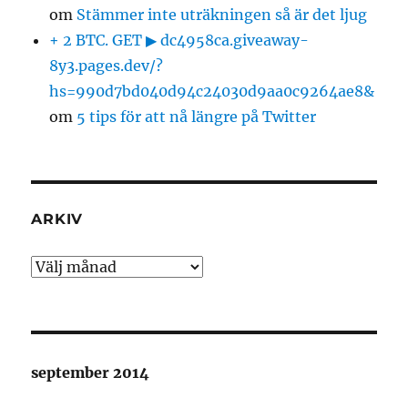
om
Stämmer inte uträkningen så är det ljug
+ 2 BTC. GET ▶ dc4958ca.giveaway-
8y3.pages.dev/?
hs=990d7bd040d94c24030d9aa0c9264ae8&
om
5 tips för att nå längre på Twitter
ARKIV
Arkiv
september 2014