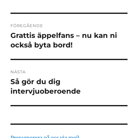
Inläggsnavigering
FÖREGÅENDE
Grattis äppelfans – nu kan ni
Föregående
inlägg:
också byta bord!
NÄSTA
Så gör du dig
Nästa
inlägg:
intervjuoberoende
Prenumerera på oss via mejl...