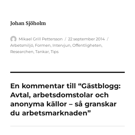
Johan Sjöholm
Författare
Publicerat
Kategorier
Mikael Grill Pettersson
22 september 2014
den
Arbetsmiljö
,
Formen
,
Intervjun
,
Offentligheten
,
Researchen
,
Tankar
,
Tips
En kommentar till “Gästblogg:
Avtal, arbetsdomstolar och
anonyma källor – så granskar
du arbetsmarknaden”