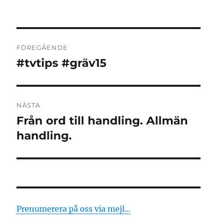
Inläggsnavigering
FÖREGÅENDE
#tvtips #gräv15
Föregående
inlägg:
NÄSTA
Från ord till handling. Allmän
Nästa
inlägg:
handling.
Prenumerera på oss via mejl...