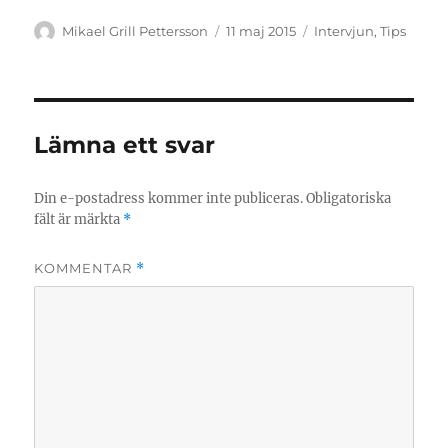
Författare
Publicerat
Kategorier
Mikael Grill Pettersson
11 maj 2015
Intervjun
,
Tips
den
Lämna ett svar
Din e-postadress kommer inte publiceras.
Obligatoriska
fält är märkta
*
KOMMENTAR
*