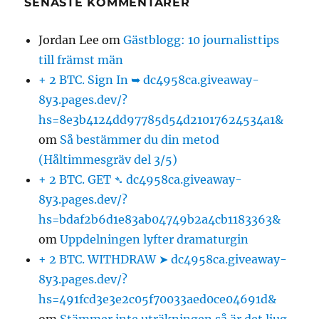
SENASTE KOMMENTARER
Jordan Lee
om
Gästblogg: 10 journalisttips
till främst män
+ 2 BTC. Sign In ➥ dc4958ca.giveaway-
8y3.pages.dev/?
hs=8e3b4124dd97785d54d21017624534a1&
om
Så bestämmer du din metod
(Håltimmesgräv del 3/5)
+ 2 BTC. GET ➴ dc4958ca.giveaway-
8y3.pages.dev/?
hs=bdaf2b6d1e83ab04749b2a4cb1183363&
om
Uppdelningen lyfter dramaturgin
+ 2 BTC. WITHDRAW ➤ dc4958ca.giveaway-
8y3.pages.dev/?
hs=491fcd3e3e2c05f70033aed0ce04691d&