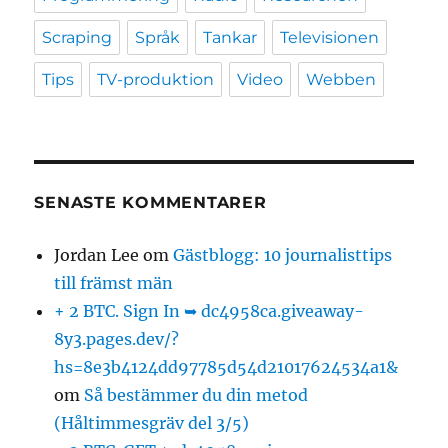
Scraping
Språk
Tankar
Televisionen
Tips
TV-produktion
Video
Webben
SENASTE KOMMENTARER
Jordan Lee
om
Gästblogg: 10 journalisttips
till främst män
+ 2 BTC. Sign In ➥ dc4958ca.giveaway-
8y3.pages.dev/?
hs=8e3b4124dd97785d54d21017624534a1&
om
Så bestämmer du din metod
(Håltimmesgräv del 3/5)