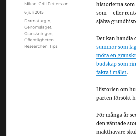
Författare
Mikael Grill Pettersson
historierna som b
Publicerat
6 juli 2015
som – eller rent
den
Kategorier
Dramaturgin
,
själva grundhist
Genomslaget
,
Granskningen
,
Det kan handla
Offentligheten
,
Researchen
,
Tips
summor som lagt
möta en gransk
budskap som ri
fakta i målet
.
Historien om hu
parten försökt h
För många år se
den väntade stor
makthavare skul