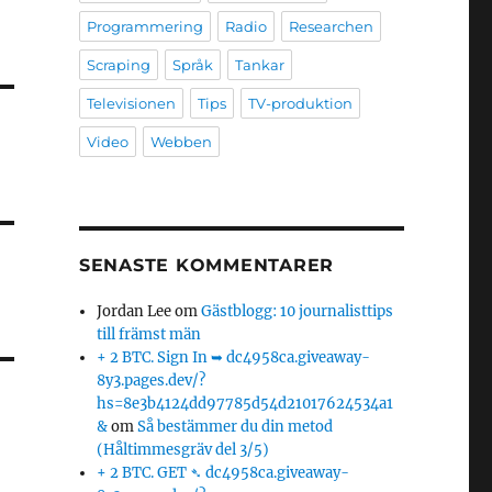
Programmering
Radio
Researchen
Scraping
Språk
Tankar
Televisionen
Tips
TV-produktion
Video
Webben
SENASTE KOMMENTARER
Jordan Lee
om
Gästblogg: 10 journalisttips
till främst män
+ 2 BTC. Sign In ➥ dc4958ca.giveaway-
8y3.pages.dev/?
hs=8e3b4124dd97785d54d21017624534a1
&
om
Så bestämmer du din metod
(Håltimmesgräv del 3/5)
+ 2 BTC. GET ➴ dc4958ca.giveaway-