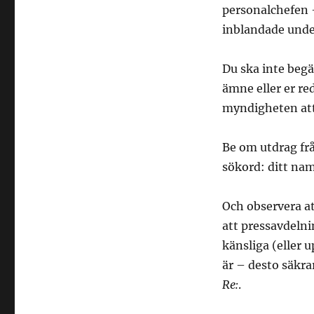
personalchefen –
inblandade unde
Du ska inte begä
ämne eller er re
myndigheten att 
Be om utdrag frå
sökord: ditt na
Och observera at
att pressavdelni
känsliga (eller
är – desto säkra
Re:
.