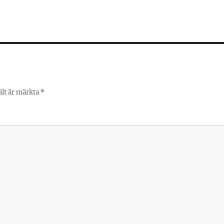
ält är märkta
*