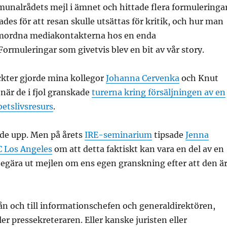
unalrådets mejl i ämnet och hittade flera formuleringa
es för att resan skulle utsättas för kritik, och hur man
amordna mediakontakterna hos en enda
ormuleringar som givetvis blev en bit av vår story.
kter gjorde mina kollegor
Johanna Cervenka
och Knut
när de i fjol granskade
turerna kring försäljningen av en
betslivsresurs
.
 de upp. Men på årets
IRE-seminarium
tipsade
Jenna
 Los Angeles
om att detta faktiskt kan vara en del av en
d begära ut mejlen om ens egen granskning efter att den ä
ån och till informationschefen och generaldirektören,
er pressekreteraren. Eller kanske juristen eller