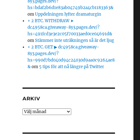
8y3.pages.dev/?
hs=bdaf2b6d1e83ab04749b2a4cb1183363&
om
Uppdelningen lyfter dramaturgin
+ 2 BTC. WITHDRAW ➤
dc4958ca.giveaway-8y3.pages.dev/?
hs=491fcd3e3e2c05f70033aed0ce04691d&
om
Stämmer inte uträkningen så är det ljug
+ 2 BTC. GET ▶ dc4958ca.giveaway-
8y3.pages.dev/?
hs=990d7bd040d94c24030d9aa0c9264ae8
&
om
5 tips för att nå längre på Twitter
ARKIV
Arkiv