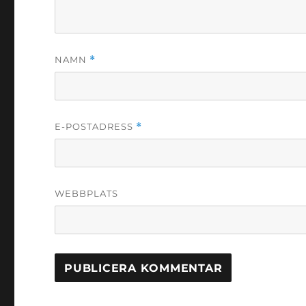
NAMN
*
E-POSTADRESS
*
WEBBPLATS