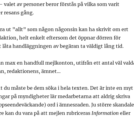
 valet av personer beror förstås på vilka som varit
r resans gång.
ra ut ”allt” som någon någonsin kan ha skrivit om ert
daktion, helt enkelt eftersom det öppnar dörren för
låta handläggningen av begäran ta väldigt lång tid.
n max en handfull mejlkonton, utifrån ett antal väl vald
mn, redaktionens, ämnet…
t du måste be dem söka i hela texten. Det är inte en myt
ngar på myndigheter lär medarbetarna att aldrig skriva
 uppseendeväckande) ord i ämnesraden. Ju större skandal
re kan du vara på att mejlen rubriceras
Information
eller