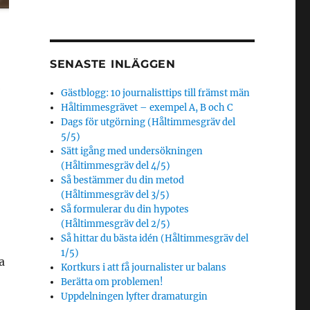
SENASTE INLÄGGEN
Gästblogg: 10 journalisttips till främst män
Håltimmesgrävet – exempel A, B och C
Dags för utgörning (Håltimmesgräv del
5/5)
Sätt igång med undersökningen
(Håltimmesgräv del 4/5)
Så bestämmer du din metod
(Håltimmesgräv del 3/5)
Så formulerar du din hypotes
(Håltimmesgräv del 2/5)
Så hittar du bästa idén (Håltimmesgräv del
1/5)
a
Kortkurs i att få journalister ur balans
Berätta om problemen!
Uppdelningen lyfter dramaturgin