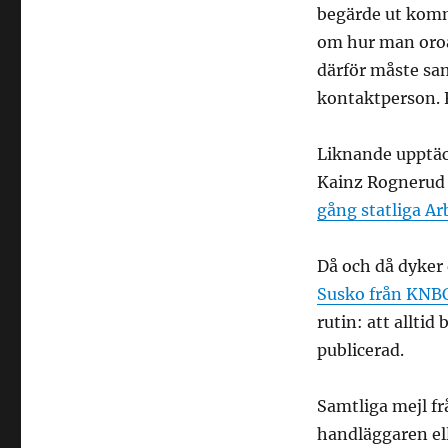
begärde ut komm
om hur man oroad
därför måste s
kontaktperson. F
Liknande upptäc
Kainz Rognerud 
gång statliga Ar
Då och då dyker
Susko från KNBC
rutin: att allti
publicerad.
Samtliga mejl fr
handläggaren ell