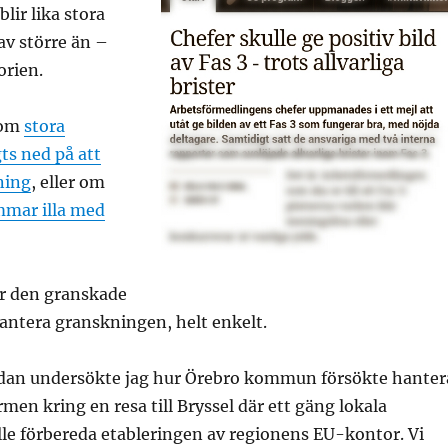
lir lika stora
av större än –
orien.
 om
stora
s ned på att
ning
, eller om
mmar illa med
r den granskade
antera granskningen, helt enkelt.
dan undersökte jag hur Örebro kommun försökte hanter
men kring en resa till Bryssel där ett gäng lokala
le förbereda etableringen av regionens EU-kontor. Vi