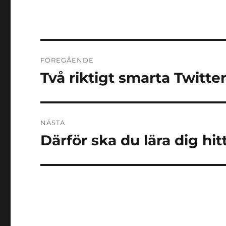
Inläggsnavigering
FÖREGÅENDE
Två riktigt smarta Twitte
Föregående
inlägg:
NÄSTA
Därför ska du lära dig hit
Nästa
inlägg: