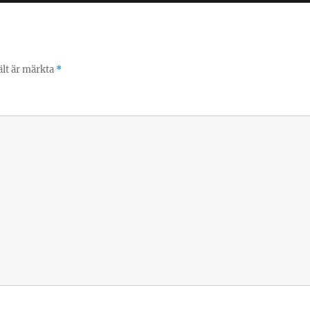
ält är märkta
*