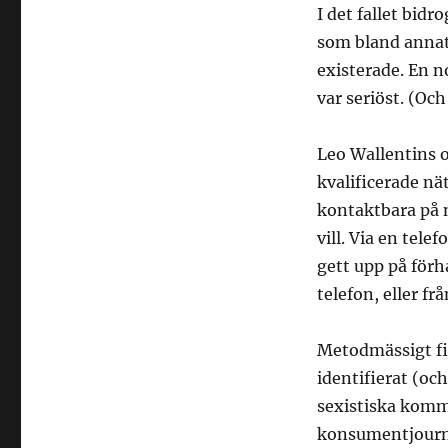
I det fallet bidr
som bland annat 
existerade. En n
var seriöst. (Och
Leo Wallentins 
kvalificerade nät
kontaktbara på n
vill. Via en tele
gett upp på förh
telefon, eller f
Metodmässigt fin
identifierat (oc
sexistiska komme
konsumentjourna