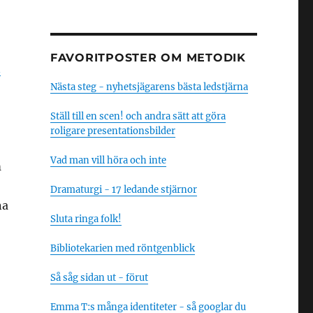
FAVORITPOSTER OM METODIK
n
Nästa steg - nyhetsjägarens bästa ledstjärna
Ställ till en scen! och andra sätt att göra
roligare presentationsbilder
Vad man vill höra och inte
m
Dramaturgi - 17 ledande stjärnor
na
Sluta ringa folk!
Bibliotekarien med röntgenblick
Så såg sidan ut - förut
Emma T:s många identiteter - så googlar du