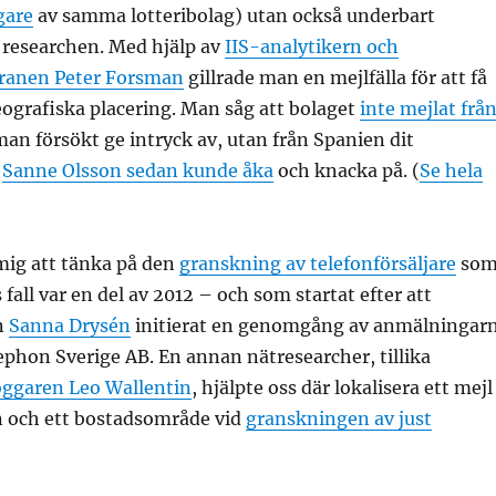
gare
av samma lotteribolag) utan också underbart
 researchen. Med hjälp av
IIS-analytikern och
ranen Peter Forsman
gillrade man en mejlfälla för att få
ografiska placering. Man såg att bolaget
inte mejlat frå
n försökt ge intryck av, utan från Spanien dit
n
Sanne Olsson sedan kunde åka
och knacka på. (
Se hela
mig att tänka på den
granskning av telefonförsäljare
so
fall var en del av 2012 – och som startat efter att
n
Sanna Drysén
initierat en genomgång av anmälningar
phon Sverige AB. En annan nätresearcher, tillika
loggaren Leo Wallentin
, hjälpte oss där lokalisera ett mejl
mn och ett bostadsområde vid
granskningen av just