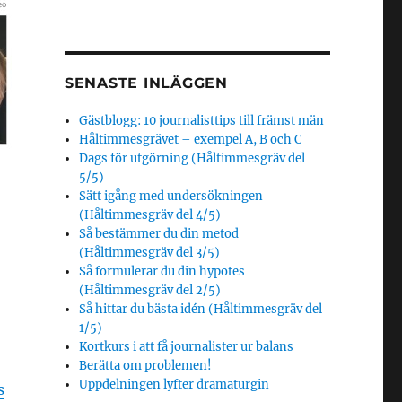
SENASTE INLÄGGEN
Gästblogg: 10 journalisttips till främst män
Håltimmesgrävet – exempel A, B och C
Dags för utgörning (Håltimmesgräv del
5/5)
Sätt igång med undersökningen
(Håltimmesgräv del 4/5)
Så bestämmer du din metod
(Håltimmesgräv del 3/5)
Så formulerar du din hypotes
(Håltimmesgräv del 2/5)
Så hittar du bästa idén (Håltimmesgräv del
1/5)
Kortkurs i att få journalister ur balans
Berätta om problemen!
Uppdelningen lyfter dramaturgin
s