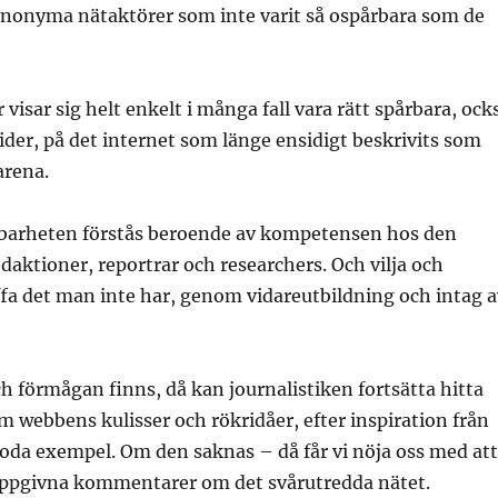
anonyma nätaktörer som inte varit så ospårbara som de
visar sig helt enkelt i många fall vara rätt spårbara, ock
ider, på det internet som länge ensidigt beskrivits som
arena.
barheten förstås beroende av kompetensen hos den
daktioner, reportrar och researchers. Och vilja och
fa det man inte har, genom vidareutbildning och intag a
h förmågan finns, då kan journalistiken fortsätta hitta
webbens kulisser och rökridåer, efter inspiration från
oda exempel. Om den saknas – då får vi nöja oss med att
 uppgivna kommentarer om det svårutredda nätet.