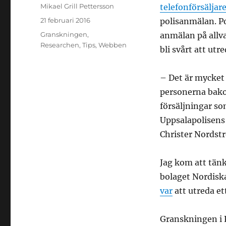
Författare
Mikael Grill Pettersson
telefonförsäljar
Publicerat
21 februari 2016
polisanmälan. Po
den
Kategorier
Granskningen
,
anmälan på allva
Researchen
,
Tips
,
Webben
bli svårt att utre
– Det är mycket 
personerna bako
försäljningar so
Uppsalapolisens
Christer Nordströ
Jag kom att tänk
bolaget Nordiska
var
att utreda et
Granskningen i P