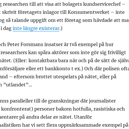
og researchen till att visa att bolagets kundservicechef –
skrivit företagets inlagor till Konsumentverket – inte
og så talande uppgift om ett företag som hävdade att m
 i dag
inte längre existerar
.)
och Peter Forsmans insatser är två exempel på hur
researchers kan spåra aktörer som inte gör sig frivilligt
ätet. (Eller: kontaktbara bara när och på de sätt de själv
fonförsäljare eller ett bankkonto t ex.) Och där polisen oft
and – eftersom brottet utespelats på nätet, eller på
rån ”utlandet”…
ns paralleller till de granskningar där journalister
h konfronterat) personer bakom hotfulla, rasistiska och
ntarer på andra delar av nätet. Utanför
listiken har vi sett flera uppmärksammade exempel på