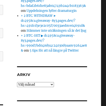
8y3.pages.dev/?
hs=bdaf2b6d1e83ab04749b2a4cb1183363&
om
Uppdelningen lyfter dramaturgin
+ 2 BTC. WITHDRAW ➤
dc4958ca.giveaway-8y3.pages.dev/?
hs=491fcd3e3e2c05f70033aed0ce04691d&
om
Stämmer inte uträkningen så är det ljug
+ 2 BTC. GET ▶ dc4958ca.giveaway-
8y3.pages.dev/?
hs=990d7bd040d94c24030d9aa0c9264ae8
&
om
5 tips för att nå längre på Twitter
ARKIV
Arkiv