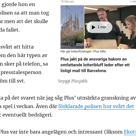
e
gjorde hon en
lisen sa att man tog
r men att det skulle
da fallet.
svårt att hitta
m den här typen av
m sker på telefon, sa
 presstalesperson
m till svt.
Snyggt Plusjobb.
a på det svaret när jag såg Plus’ utmärkta granskning av
 spel i veckan. Även där
förklarade polisen hur svårt det
t eventuellt bedrägeri.
lus var inte bara angelägen och intressant (liksom
Ekot