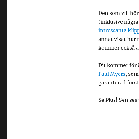
Den som vill hö
(inklusive några 
intressanta klip
annat visat hur
kommer också at
Dit kommer för ö
Paul Myers
, som
garanterad först
Se Plus! Sen ses 