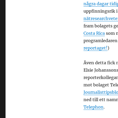
några dagar tidi
uppfinningsrik i
nätresearchvete
fram bolagets ge
Costa Rica
som ma
programledare
reportaget!
)
Även detta fick 
Elsie Johanssons 
reporterkollega
mot bolaget Tele
Journalisttipsb
ned till ett na
Telephon
.