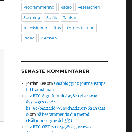
Programmering
Radio
Researchen
Scraping
Språk
Tankar
Televisionen
Tips
TV-produktion
Video
Webben
SENASTE KOMMENTARER
Jordan Lee
om
Gästblogg: 10 journalisttips
till främst män
+ 2 BTC. Sign In ➥ dc4958ca.giveaway-
8y3.pages.dev/?
hs=8e3b4124dd97785d54d21017624534a1
&
om
Så bestämmer du din metod
(Håltimmesgräv del 3/5)
+ 2 BTC. GET ➴ dc4958ca.giveaway-