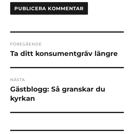
Inläggsnavigering
FÖREGÅENDE
Ta ditt konsumentgräv längre
Föregående
inlägg:
NÄSTA
Gästblogg: Så granskar du
Nästa
inlägg:
kyrkan