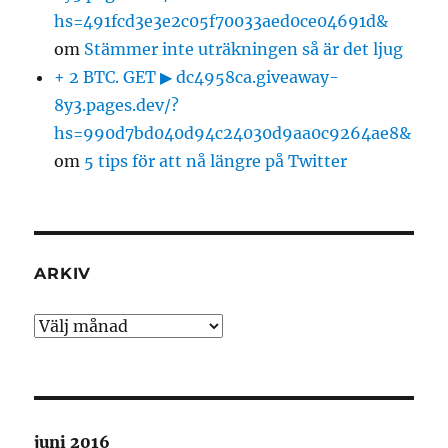
hs=491fcd3e3e2c05f70033aed0ce04691d&
om
Stämmer inte uträkningen så är det ljug
+ 2 BTC. GET ▶ dc4958ca.giveaway-
8y3.pages.dev/?
hs=990d7bd040d94c24030d9aa0c9264ae8&
om
5 tips för att nå längre på Twitter
ARKIV
Arkiv
juni 2016