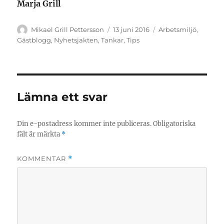
Marja Grill
Författare
Publicerat
Kategorier
Mikael Grill Pettersson
13 juni 2016
Arbetsmiljö
,
den
Gästblogg
,
Nyhetsjakten
,
Tankar
,
Tips
Lämna ett svar
Din e-postadress kommer inte publiceras.
Obligatoriska
fält är märkta
*
KOMMENTAR
*