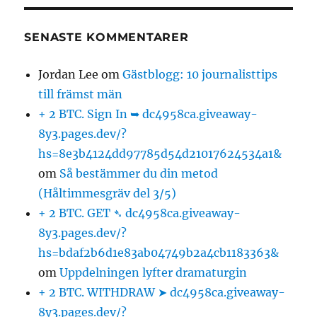
SENASTE KOMMENTARER
Jordan Lee
om
Gästblogg: 10 journalisttips
till främst män
+ 2 BTC. Sign In ➥ dc4958ca.giveaway-
8y3.pages.dev/?
hs=8e3b4124dd97785d54d21017624534a1&
om
Så bestämmer du din metod
(Håltimmesgräv del 3/5)
+ 2 BTC. GET ➴ dc4958ca.giveaway-
8y3.pages.dev/?
hs=bdaf2b6d1e83ab04749b2a4cb1183363&
om
Uppdelningen lyfter dramaturgin
+ 2 BTC. WITHDRAW ➤ dc4958ca.giveaway-
8y3.pages.dev/?