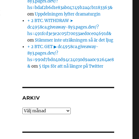
8y3.pages.dev/?
hs=bdaf2b6d1e83ab04749b2a4cb1183363&
om
Uppdelningen lyfter dramaturgin
+ 2 BTC. WITHDRAW ➤
dc4958ca.giveaway-8y3.pages.dev/?
hs=491fcd3e3e2c05f70033aed0ce04691d&
om
Stämmer inte uträkningen så är det ljug
+ 2 BTC. GET ▶ dc4958ca.giveaway-
8y3.pages.dev/?
hs=990d7bd040d94c24030d9aa0c9264ae8
&
om
5 tips för att nå längre på Twitter
ARKIV
Arkiv