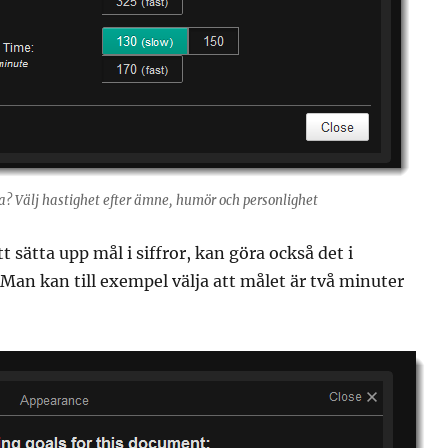
na? Välj hastighet efter ämne, humör och personlighet
t sätta upp mål i siffror, kan göra också det i
 Man kan till exempel välja att målet är två minuter