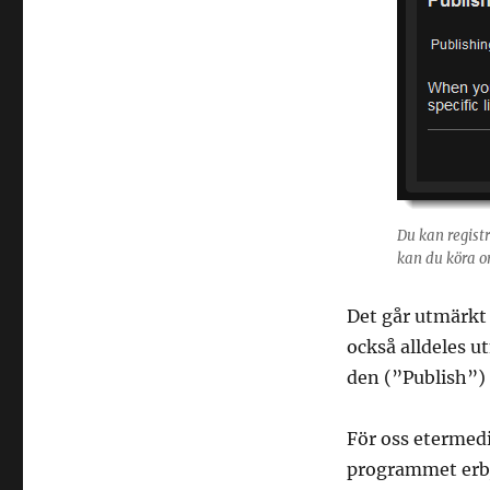
Du kan regist
kan du köra or
Det går utmärkt 
också alldeles u
den (”Publish”) 
För oss etermedi
programmet erbju