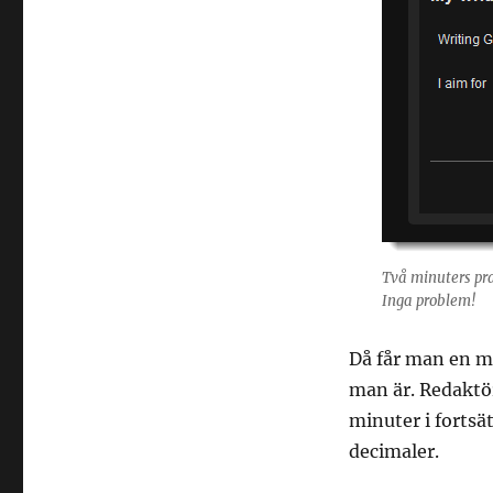
Två minuters pra
Inga problem!
Då får man en m
man är. Redaktör
minuter i fortsä
decimaler.