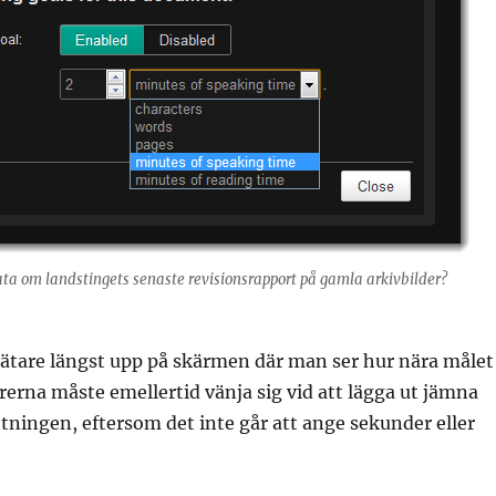
ta om landstingets senaste revisionsrapport på gamla arkivbilder?
ätare längst upp på skärmen där man ser hur nära målet
erna måste emellertid vänja sig vid att lägga ut jämna
ttningen, eftersom det inte går att ange sekunder eller