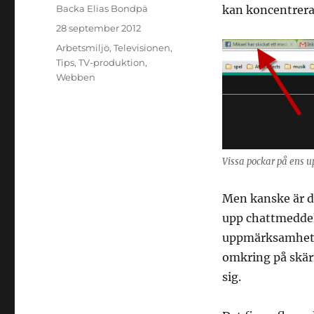
Författare
Backa Elias Bondpä
kan koncentrera 
Publicerat
28 september 2012
den
Kategorier
Arbetsmiljö
,
Televisionen
,
Tips
,
TV-produktion
,
Webben
Vissa pockar på ens 
Men kanske är d
upp chattmeddel
uppmärksamhet oc
omkring på skärm
sig.