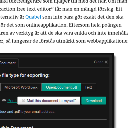
olika textredigerare som hjälper till med det här. Om man
raction free text editor” får man en mängd förslag. Ett
ternativ är
Quabel
som inte bara gör exakt det den ska 
ör det som onlineapplikation. Eftersom hela poängen
en av verktyg är att de ska vara enkla och inte innehåll
r, så fungerar de förstås utmärkt som webbapplikatione