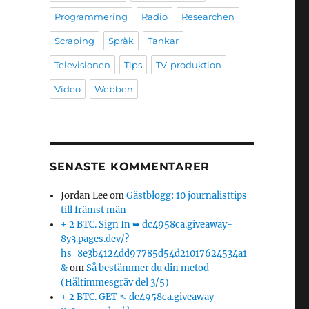
Programmering
Radio
Researchen
Scraping
Språk
Tankar
Televisionen
Tips
TV-produktion
Video
Webben
SENASTE KOMMENTARER
Jordan Lee
om
Gästblogg: 10 journalisttips
till främst män
+ 2 BTC. Sign In ➥ dc4958ca.giveaway-
8y3.pages.dev/?
hs=8e3b4124dd97785d54d21017624534a1
&
om
Så bestämmer du din metod
(Håltimmesgräv del 3/5)
+ 2 BTC. GET ➴ dc4958ca.giveaway-