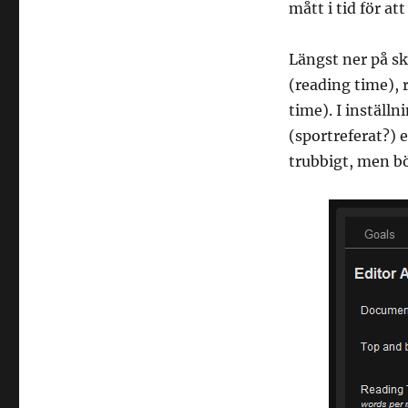
mått i tid för a
Längst ner på sk
(reading time), 
time). I inställ
(sportreferat?) e
trubbigt, men bö