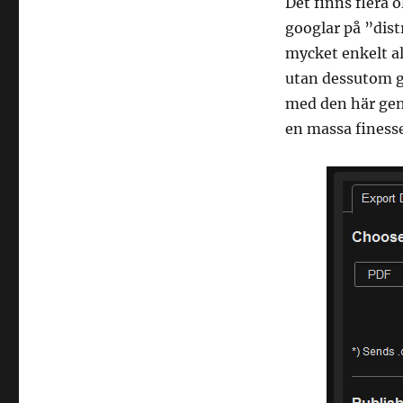
Det finns flera 
googlar på ”dist
mycket enkelt al
utan dessutom g
med den här genr
en massa finesse