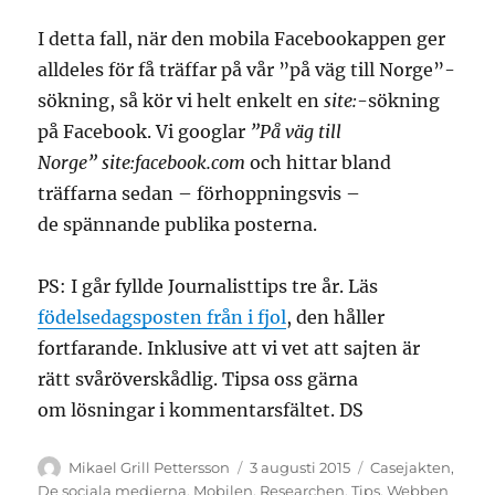
I detta fall, när den mobila Facebookappen ger
alldeles för få träffar på vår ”på väg till Norge”-
sökning, så kör vi helt enkelt en
site:
-sökning
på Facebook. Vi googlar
”På väg till
Norge” site:facebook.com
och hittar bland
träffarna sedan – förhoppningsvis –
de spännande publika posterna.
PS: I går fyllde Journalisttips tre år. Läs
födelsedagsposten från i fjol
, den håller
fortfarande. Inklusive att vi vet att sajten är
rätt svåröverskådlig. Tipsa oss gärna
om lösningar i kommentarsfältet. DS
Författare
Publicerat
Kategorier
Mikael Grill Pettersson
3 augusti 2015
Casejakten
,
den
De sociala medierna
,
Mobilen
,
Researchen
,
Tips
,
Webben