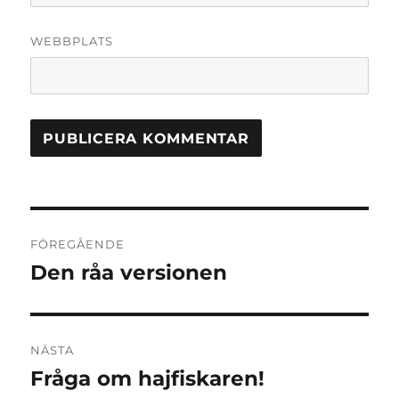
WEBBPLATS
Inläggsnavigering
FÖREGÅENDE
Den råa versionen
Föregående
inlägg:
NÄSTA
Fråga om hajfiskaren!
Nästa