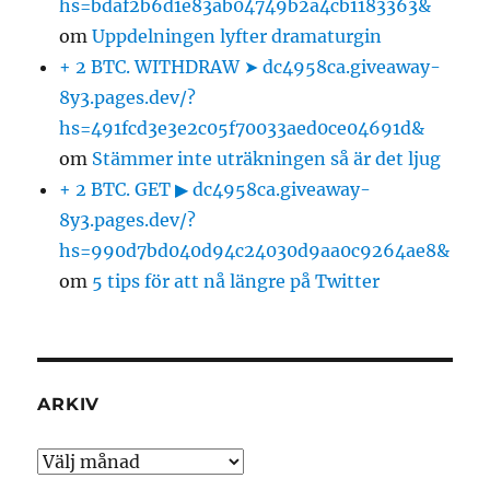
hs=bdaf2b6d1e83ab04749b2a4cb1183363&
om
Uppdelningen lyfter dramaturgin
+ 2 BTC. WITHDRAW ➤ dc4958ca.giveaway-
8y3.pages.dev/?
hs=491fcd3e3e2c05f70033aed0ce04691d&
om
Stämmer inte uträkningen så är det ljug
+ 2 BTC. GET ▶ dc4958ca.giveaway-
8y3.pages.dev/?
hs=990d7bd040d94c24030d9aa0c9264ae8&
om
5 tips för att nå längre på Twitter
ARKIV
Arkiv