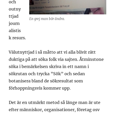
och
outny
ttjad
En grej man bör ändra.
journ
alistis
k resurs.
Välutnyttjad i så måtto att vi alla blivit rätt
duktiga på att söka folk via sajten. Åtminstone
söka i bemärkelsen skriva in ett namn i
sökrutan och trycka ”Sök” och sedan
botanisera bland de sökresultat som
förhoppningsvis kommer upp.
Det är en utmärkt metod så länge man är ute
efter människor, organisationer, företag osv