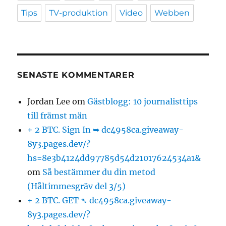
Tips
TV-produktion
Video
Webben
SENASTE KOMMENTARER
Jordan Lee
om
Gästblogg: 10 journalisttips
till främst män
+ 2 BTC. Sign In ➥ dc4958ca.giveaway-
8y3.pages.dev/?
hs=8e3b4124dd97785d54d21017624534a1&
om
Så bestämmer du din metod
(Håltimmesgräv del 3/5)
+ 2 BTC. GET ➴ dc4958ca.giveaway-
8y3.pages.dev/?