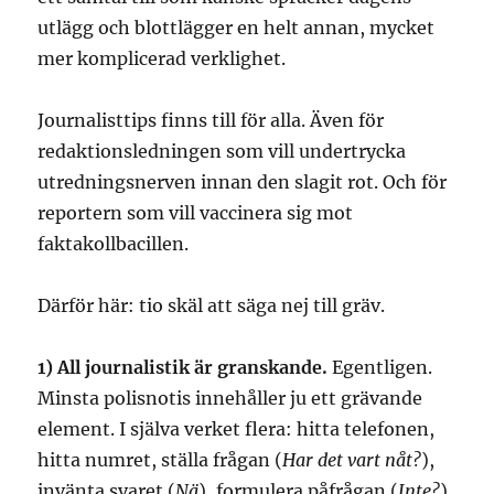
utlägg och blottlägger en helt annan, mycket
mer komplicerad verklighet.
Journalisttips finns till för alla. Även för
redaktionsledningen som vill undertrycka
utredningsnerven innan den slagit rot. Och för
reportern som vill vaccinera sig mot
faktakollbacillen.
Därför här: tio skäl att säga nej till gräv.
1) All journalistik är granskande.
Egentligen.
Minsta polisnotis innehåller ju ett grävande
element. I själva verket flera: hitta telefonen,
hitta numret, ställa frågan (
Har det vart nåt?
),
invänta svaret (
Nä
), formulera påfrågan (
Inte?
),