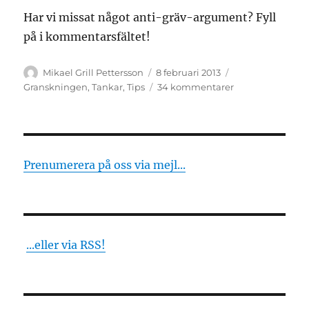
Har vi missat något anti-gräv-argument? Fyll
på i kommentarsfältet!
Författare
Publicerat
Kategorier
Mikael Grill Pettersson
8 februari 2013
den
till
Granskningen
,
Tankar
,
Tips
34 kommentarer
Tio
skäl
att
aldrig
gräva
Prenumerera på oss via mejl...
...eller via RSS!