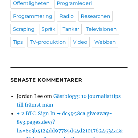
Offentligheten
Programlederi
Programmering
Radio
Researchen
Scraping
Språk
Tankar
Televisionen
Tips
TV-produktion
Video
Webben
SENASTE KOMMENTARER
Jordan Lee
om
Gästblogg: 10 journalisttips
till främst män
+ 2 BTC. Sign In ➥ dc4958ca.giveaway-
8y3.pages.dev/?
hs=8e3b4124dd97785d54d21017624534a1&