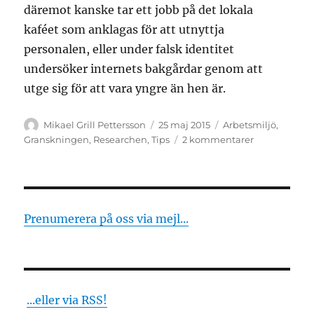
däremot kanske tar ett jobb på det lokala
kaféet som anklagas för att utnyttja
personalen, eller under falsk identitet
undersöker internets bakgårdar genom att
utge sig för att vara yngre än hen är.
Författare
Publicerat
Kategorier
Mikael Grill Pettersson
25 maj 2015
Arbetsmiljö
,
den
till
Granskningen
,
Researchen
,
Tips
2 kommentarer
Din
bästa
idé
–
som
Prenumerera på oss via mejl...
du
redan
har
...eller via RSS!