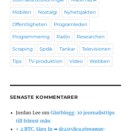
Mobilen
Nostalgi
Nyhetsjakten
Offentligheten
Programlederi
Programmering
Radio
Researchen
Scraping
Språk
Tankar
Televisionen
Tips
TV-produktion
Video
Webben
SENASTE KOMMENTARER
Jordan Lee
om
Gästblogg: 10 journalisttips
till främst män
+ 2 BTC. Sign In ➥ dc4958ca.giveaway-