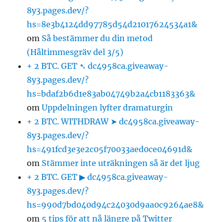
8y3.pages.dev/?
hs=8e3b4124dd97785d54d21017624534a1&
om
Så bestämmer du din metod
(Håltimmesgräv del 3/5)
+ 2 BTC. GET ➴ dc4958ca.giveaway-
8y3.pages.dev/?
hs=bdaf2b6d1e83ab04749b2a4cb1183363&
om
Uppdelningen lyfter dramaturgin
+ 2 BTC. WITHDRAW ➤ dc4958ca.giveaway-
8y3.pages.dev/?
hs=491fcd3e3e2c05f70033aed0ce04691d&
om
Stämmer inte uträkningen så är det ljug
+ 2 BTC. GET ▶ dc4958ca.giveaway-
8y3.pages.dev/?
hs=990d7bd040d94c24030d9aa0c9264ae8&
om
5 tips för att nå längre på Twitter