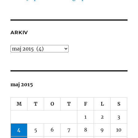
ARKIV
Arkiv
maj 2015
M
T
O
T
F
L
S
1
2
3
4
5
6
7
8
9
10