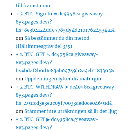
till främst män
+ 2 BTC. Sign In ➥ dc4958ca.giveaway-
8y3.pages.dev/?
hs=8e3b4124dd97785d54d21017624534a1&
om
Så bestämmer du din metod
(Håltimmesgräv del 3/5)
+ 2 BTC. GET ➴ dc4958ca.giveaway-
8y3.pages.dev/?
hs=bdaf2b6d1e83ab04749b2a4cb1183363&
om
Uppdelningen lyfter dramaturgin
+ 2 BTC. WITHDRAW ➤ dc4958ca.giveaway-
8y3.pages.dev/?
hs=491fcd3e3e2c05f70033aed0ce04691d&
om
Stämmer inte uträkningen så är det ljug
+ 2 BTC. GET ▶ dc4958ca.giveaway-
8y3.pages.dev/?