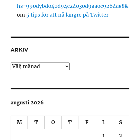
hs=990d7bd040d94c24030d9aa0c9264ae8&
om
5 tips för att nå längre på Twitter
ARKIV
Arkiv
augusti 2026
M
T
O
T
F
L
S
1
2