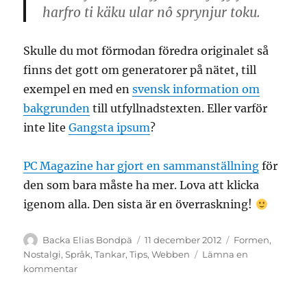
harfro ti käku ular nô sprynjur toku.
Skulle du mot förmodan föredra originalet så
finns det gott om generatorer på nätet, till
exempel en med en
svensk information om
bakgrunden
till utfyllnadstexten. Eller varför
inte lite
Gangsta ipsum
?
PC Magazine har gjort en sammanställning
för
den som bara måste ha mer. Lova att klicka
igenom alla. Den sista är en överraskning!
Författare
Publicerat
Kategorier
Backa Elias Bondpä
11 december 2012
Formen
,
den
Nostalgi
,
Språk
,
Tankar
,
Tips
,
Webben
Lämna en
till
kommentar
För
att