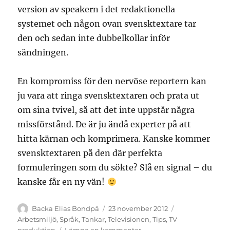
version av speakern i det redaktionella
systemet och någon ovan svensktextare tar
den och sedan inte dubbelkollar inför
sändningen.
En kompromiss för den nervöse reportern kan
ju vara att ringa svensktextaren och prata ut
om sina tvivel, så att det inte uppstår några
missförstånd. De är ju ändå experter på att
hitta kärnan och komprimera. Kanske kommer
svensktextaren på den där perfekta
formuleringen som du sökte? Slå en signal – du
kanske får en ny vän!
Författare
Publicerat
Kategorier
Backa Elias Bondpä
23 november 2012
den
Arbetsmiljö
,
Språk
,
Tankar
,
Televisionen
,
Tips
,
TV-
till