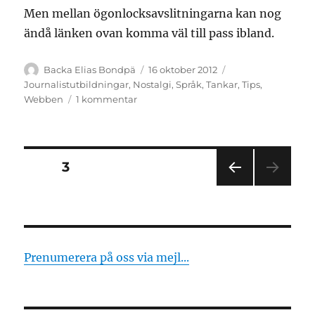
Men mellan ögonlocksavslitningarna kan nog
ändå länken ovan komma väl till pass ibland.
Författare
Publicerat
Kategorier
Backa Elias Bondpä
16 oktober 2012
den
Journalistutbildningar
,
Nostalgi
,
Språk
,
Tankar
,
Tips
,
till
Webben
1 kommentar
Öppna
ögonen
på
folk
Sidnumrering
SIDA
3
–
rättstavat
FÖR
för
EGÅ
END
inlägg
E
SIDA
Prenumerera på oss via mejl...