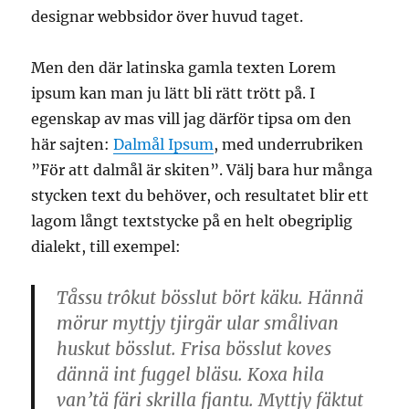
designar webbsidor över huvud taget.
Men den där latinska gamla texten Lorem
ipsum kan man ju lätt bli rätt trött på. I
egenskap av mas vill jag därför tipsa om den
här sajten:
Dalmål Ipsum
, med underrubriken
”För att dalmål är skiten”. Välj bara hur många
stycken text du behöver, och resultatet blir ett
lagom långt textstycke på en helt obegriplig
dialekt, till exempel:
Tåssu trôkut bösslut bört käku. Hännä
mörur myttjy tjirgär ular smålivan
huskut bösslut. Frisa bösslut koves
dännä int fuggel bläsu. Koxa hila
van’tä färi skrilla fjantu. Myttjy fäktut