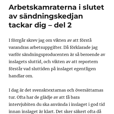
dalmål
Arbetskamraterna i slutet
är
skiten
av sändningskedjan
tackar dig – del 2
I förrgår skrev jag om vikten av att förstå
varandras arbetsuppgifter. Då förklarade jag
varför sändningsproducenten är så beroende av
inslagets sluttid, och vikten av att reportern
förstår vad sluttiden på inslaget egentligen
handlar om.
I dag är det svensktextarnas och översättarnas
tur. Ofta har de glädje av att få bara
intervjubiten du ska använda i inslaget i god tid
innan inslaget är klart. Det sker säkert ofta då