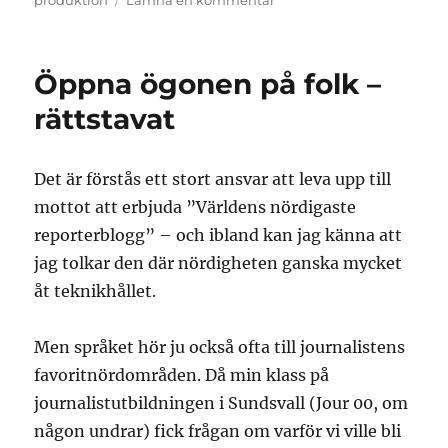
produktion
Lämna en kommentar
Arbetskamraterna
i
slutet
Öppna ögonen på folk –
av
sändningskedjan
rättstavat
tackar
dig
–
Det är förstås ett stort ansvar att leva upp till
del
mottot att erbjuda ”Världens nördigaste
2
reporterblogg” – och ibland kan jag känna att
jag tolkar den där nördigheten ganska mycket
åt teknikhållet.
Men språket hör ju också ofta till journalistens
favoritnördområden. Då min klass på
journalistutbildningen i Sundsvall (Jour 00, om
någon undrar) fick frågan om varför vi ville bli