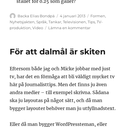
stället för 0.25 som gäller?
Författare
Publicerat
Kategorier
Backa Elias Bondpä
4 januari 2013
Formen
,
den
Nyhetsjakten
,
Språk
,
Tankar
,
Televisionen
,
Tips
,
TV-
till
produktion
,
Video
Lämna en kommentar
Fem
alternativ
till
För att dalmål är skiten
folkets
röst
Eftersom både jag och Micke jobbar med just
tv, har det en förmåga att bli väldigt mycket tv
här på Journalisttips. Men det finns ju även
andra medier – till exempel skrivna. Sådana
ska ju layoutas på något sätt, och då man
bygger layouter behöver man ju utfyllnadstext.
Eller då man bygger WordPressteman, eller