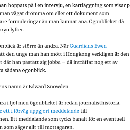
an hoppats på i en intervju, en kartläggning som visar p
än man vågat drömma om eller ett dokument som
pare formuleringar än man kunnat ana. Ögonblicket då
ryn lyfter.
nblick är större än andra. När
Guardians Ewen
att den unge man han mött i Hongkong verkligen är den
t där han påstått sig jobba – då inträffar nog ett av
ta sådana ögonblick.
ns namn är Edward Snowden.
ra i fjol men ögonblicket är redan journalisthistoria.
r ett i förväg uppgjort meddelande
till
n. Ett meddelande som tycks banalt för en eventuell
 som säger allt till mottagaren.