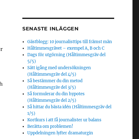
SENASTE INLÄGGEN
Gästblogg: 10 journalisttips till främst män
Håltimmesgrävet – exempel A, B och C
er
Dags för utgörning (Håltimmesgräv del
5/5)
Sätt igång med undersökningen
(Håltimmesgräv del 4/5)
Så bestämmer du din metod
ch
(Håltimmesgräv del 3/5)
Så formulerar du din hypotes
(Håltimmesgräv del 2/5)
Så hittar du bästa idén (Håltimmesgräv del
1/5)
Kortkurs i att få journalister ur balans
Berätta om problemen!
Uppdelningen lyfter dramaturgin