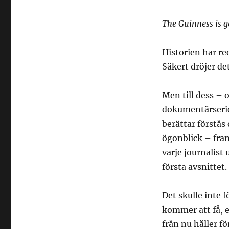
The Guinness is g
Historien har re
Säkert dröjer de
Men till dess – o
dokumentärser
berättar förstås
ögonblick – fra
varje journalist
första avsnittet.
Det skulle inte
kommer att få, e
från nu håller f