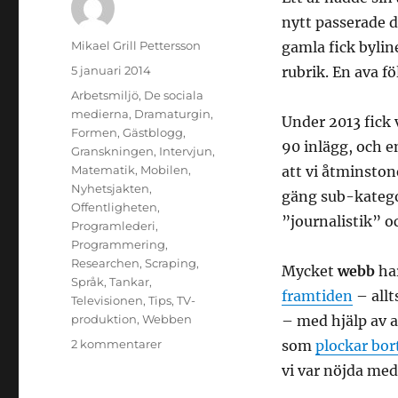
nytt passerade d
Författare
Mikael Grill Pettersson
gamla fick bylin
Publicerat
5 januari 2014
rubrik. En ava fö
den
Kategorier
Arbetsmiljö
,
De sociala
medierna
,
Dramaturgin
,
Under 2013 fick v
Formen
,
Gästblogg
,
90 inlägg, och en
Granskningen
,
Intervjun
,
Matematik
,
Mobilen
,
att vi åtminstone
Nyhetsjakten
,
gäng sub-katego
Offentligheten
,
”journalistik” o
Programlederi
,
Programmering
,
Researchen
,
Scraping
,
Mycket
webb
har
Språk
,
Tankar
,
framtiden
– allt
Televisionen
,
Tips
,
TV-
produktion
,
Webben
– med hjälp av 
till
2 kommentarer
som
plockar bor
Hej
vi var nöjda med
då