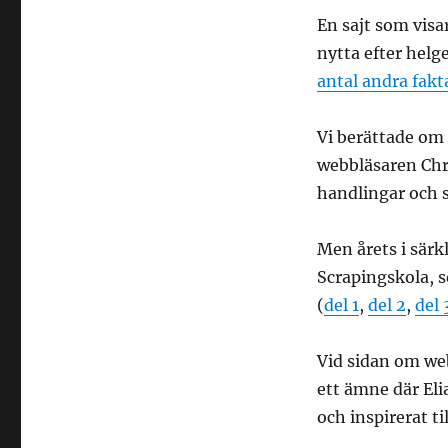
2013!
Detta
En sajt som visa
gjorde
nytta efter hel
vi…
antal andra fakt
Vi berättade om
webbläsaren Ch
handlingar och s
Men årets i särk
Scrapingskola, s
(
del 1
,
del 2
,
del 
Vid sidan om web
ett ämne där Eli
och inspirerat ti