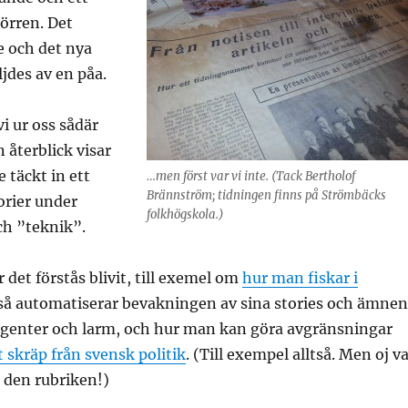
örren. Det
e och det nya
ljdes av en påa.
i ur oss sådär
 återblick visar
 täckt in ett
…men först var vi inte. (Tack Bertholof
Brännström; tidningen finns på Strömbäcks
rier under
folkhögskola.)
ch ”teknik”.
 det förstås blivit, till exemel om
hur man fiskar i
så automatiserar bevakningen av sina stories och ämnen
agenter och larm, och hur man kan göra avgränsningar
t skräp från svensk politik
. (Till exempel alltså. Men oj v
 den rubriken!)