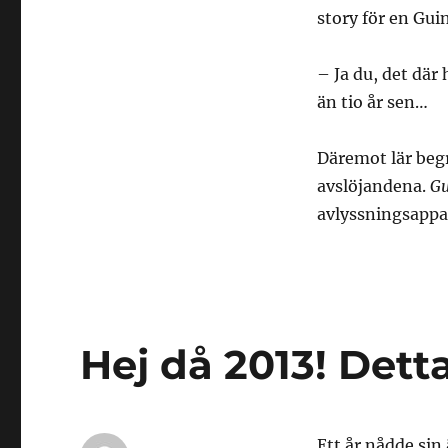
story för en Gui
– Ja du, det dä
än tio år sen…
Däremot lär begr
avslöjandena.
Gu
avlyssningsappar
Hej då 2013! Dett
Ett år nådde sin