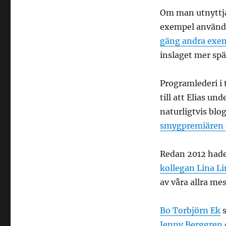
Om man utnyttjar
exempel använd
gäng andra exe
inslaget mer sp
Programlederi i 
till att Elias u
naturligtvis blo
smygpremiären
Redan 2012 hade
kollegan Lina L
av våra allra m
Bo Torbjörn Ek
s
Jenny Berggren 