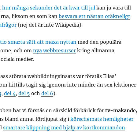
r
hur många sekunder det är kvar till jul
kan ju vara till
gerna, liksom en som kan
besvara ett nästan oräkneligt
afrågor
(nej det är inte Wikipedia).
tio smarta sätt att maxa nyttan
med den populära
rome, och om
nya webbresurser
kring allmänna
ociala medier.
lass största webbildningsinsats var förstås Elias’
om hittills tagit sig igenom inte mindre än sex lektioner
3
,
del 4
,
del 5
och
del 6
).
ben har vi förstås en särskild förkärlek för
tv-makande
as bland annat fördjupat sig i
körschemats hemligheter
ll
smartare klippning med hjälp av kortkommandon
.