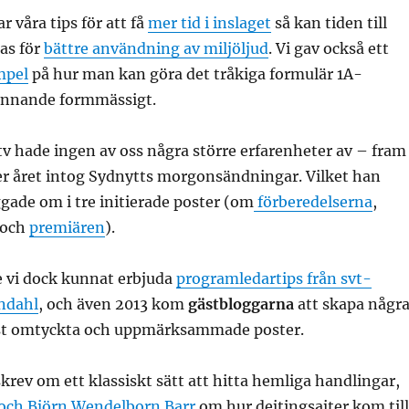
 våra tips för att få
mer tid i inslaget
så kan tiden till
as för
bättre användning av miljöljud
. Vi gav också ett
mpel
på hur man kan göra det tråkiga formulär 1A-
ännande formmässigt.
tv hade ingen av oss några större erfarenheter av – fram
nder året intog Sydnytts morgonsändningar. Vilket han
ggade om i tre initierade poster (om
förberedelserna
,
och
premiären
).
 vi dock kunnat erbjuda
programledartips från svt-
indahl
, och även 2013 kom
gästbloggarna
att skapa någr
est omtyckta och uppmärksammade poster.
krev om ett klassiskt sätt att hitta hemliga handlingar,
och Björn Wendelborn Barr
om hur dejtingsajter kom till