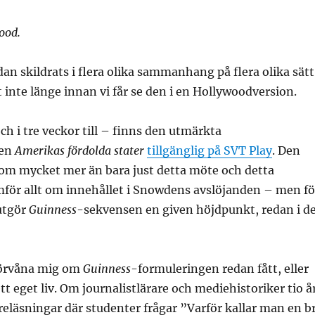
ood.
dan skildrats i flera olika sammanhang på flera olika sätt
t inte länge innan vi får se den i en Hollywoodversion.
ch i tre veckor till – finns den utmärkta
ien
Amerikas fördolda stater
tillgänglig på SVT Play
. Den
 om mycket mer än bara just detta möte och detta
mför allt om innehållet i Snowdens avslöjanden – men fö
 utgör
Guinness
-sekvensen en given höjdpunkt, redan i d
 förvåna mig om
Guinness
-formuleringen redan fått, eller
tt eget liv. Om journalistlärare och mediehistoriker tio å
öreläsningar där studenter frågar ”Varför kallar man en b