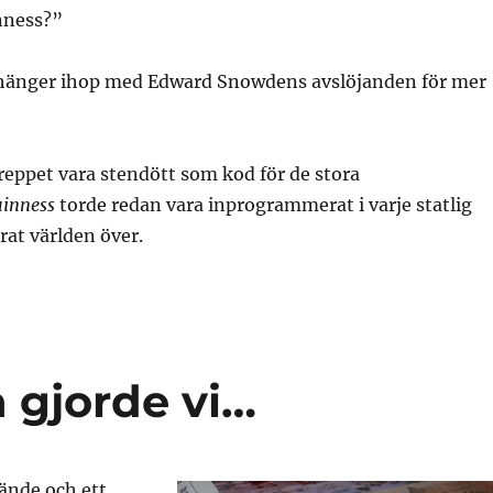
nness?”
r hänger ihop med Edward Snowdens avslöjanden för mer
eppet vara stendött som kod för de stora
inness
torde redan vara inprogrammerat i varje statlig
at världen över.
a gjorde vi…
 ände och ett