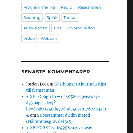
Programmering
Radio
Researchen
Scraping
Språk
Tankar
Televisionen
Tips
TV-produktion
Video
Webben
SENASTE KOMMENTARER
Jordan Lee
om
Gästblogg: 10 journalisttips
till främst män
+ 2 BTC. Sign In ➥ dc4958ca.giveaway-
8y3.pages.dev/?
,
hs=8e3b4124dd97785d54d21017624534a1
&
om
Så bestämmer du din metod
(Håltimmesgräv del 3/5)
+ 2 BTC. GET ➴ dc4958ca.giveaway-