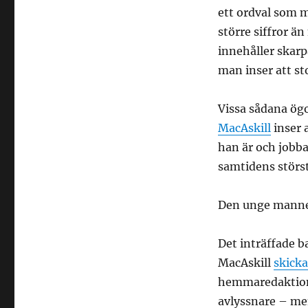
ett ordval som m
större siffror 
innehåller skar
man inser att sto
Vissa sådana ögo
MacAskill
inser 
han är och jobba
samtidens störs
Den unge manne
Det inträffade ba
MacAskill
skicka
hemmaredaktione
avlyssnare – men