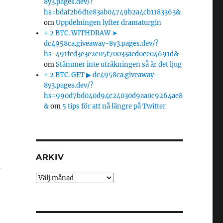
8y3.pages.dev/?
hs=bdaf2b6d1e83ab04749b2a4cb1183363&
om
Uppdelningen lyfter dramaturgin
+ 2 BTC. WITHDRAW ➤
dc4958ca.giveaway-8y3.pages.dev/?
hs=491fcd3e3e2c05f70033aed0ce04691d&
om
Stämmer inte uträkningen så är det ljug
+ 2 BTC. GET ▶ dc4958ca.giveaway-
8y3.pages.dev/?
hs=990d7bd040d94c24030d9aa0c9264ae8
&
om
5 tips för att nå längre på Twitter
ARKIV
a
Arkiv