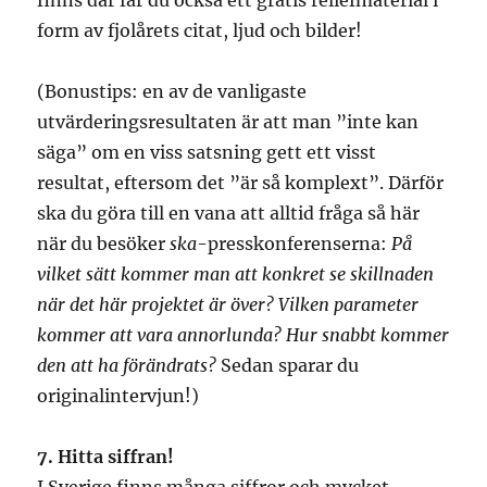
finns där får du också ett gratis reliefmaterial i
form av fjolårets citat, ljud och bilder!
(Bonustips: en av de vanligaste
utvärderingsresultaten är att man ”inte kan
säga” om en viss satsning gett ett visst
resultat, eftersom det ”är så komplext”. Därför
ska du göra till en vana att alltid fråga så här
när du besöker
ska
-presskonferenserna:
På
vilket sätt kommer man att konkret se skillnaden
när det här projektet är över? Vilken parameter
kommer att vara annorlunda? Hur snabbt kommer
den att ha förändrats?
Sedan sparar du
originalintervjun!)
7. Hitta siffran!