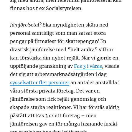
sig med andra, men relevanta jämförelsetal kan
finnas hos t ex Socialstyrelsen.
Jämförelsetal?
Ska myndigheten skära ned
personal samtidigt som man satsat stora
pengar på firmafest för skattepengar? En
drastisk jämförelse med ”helt andra” siffror
kan förstärka din nyhet rejält. När vi gjorde en
uppföljande granskning av
Fas 3 i våras
, visade
det sig att arbetsmarknadsåtgärden i dag
sysselsätter fler personer
än antalet anställda i
våra största privata företag. Det var en
jämförelse som fick rejält genomslag och
skapade starka reaktioner. Vi har förstås aldrig
påstått att Fas 3
är
ett företag – men
jämförelsen gav en för många hisnande insikt