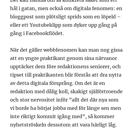
Det kan handla om så konkreta saker som ett
hål i gatan, men också om digitala fenomen: en
bloggpost som plötsligt sprids som en löpeld –
eller ett Youtubeklipp som dyker upp gång på
gång i Facebookflödet.
När det gäller webbfenomen kan man nog gissa
att en yngre praktikant genom sina nätvanor
upptäcker dem före redaktionens seniorer, och
tipset till praktikanten blir förstås att dra nytta
av detta digitala försprång. Om det är en
redaktion med dålig koll, skakigt själförtroende
och stor nervositet inför ”allt det där nya som
vi borde ha börjat jobba med för länge sen men
inte riktigt kommit igång med”, så kommer
nyhetströskeln dessutom att vara härligt låg.