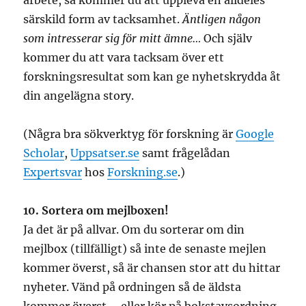
arbete, så kommer du att uppleva en alldeles
särskild form av tacksamhet.
Äntligen någon
som intresserar sig för mitt ämne…
Och själv
kommer du att vara tacksam över ett
forskningsresultat som kan ge nyhetskrydda åt
din angelägna story.
(Några bra sökverktyg för forskning är
Google
Scholar
,
Uppsatser.se
samt frågelådan
Expertsvar
hos
Forskning.se
.)
10. Sortera om mejlboxen!
Ja det är på allvar. Om du sorterar om din
mejlbox (tillfälligt) så inte de senaste mejlen
kommer överst, så är chansen stor att du hittar
nyheter. Vänd på ordningen så de äldsta