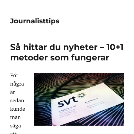
Journalisttips
Så hittar du nyheter – 10+1
metoder som fungerar
För
några
år
sedan
kunde
man
säga