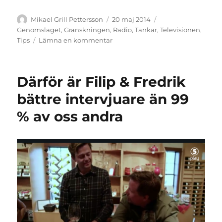
Författare
Publicerat
Kategorier
Mikael Grill Pettersson
20 maj 2014
den
Genomslaget
,
Granskningen
,
Radio
,
Tankar
,
Televisionen
,
till
Tips
Lämna en kommentar
Det
viktigaste
du
Därför är Filip & Fredrik
kan
lära
bättre intervjuare än 99
dig
% av oss andra
av
Fredrik
Laurin