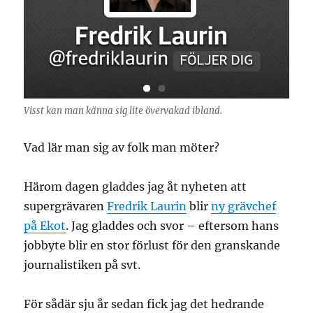
Visst kan man känna sig lite övervakad ibland.
Vad lär man sig av folk man möter?
Härom dagen gladdes jag åt nyheten att
supergrävaren
Fredrik Laurin
blir
ny grävchef
på Ekot
. Jag gladdes och svor – eftersom hans
jobbyte blir en stor förlust för den granskande
journalistiken på svt.
För sådär sju år sedan fick jag det hedrande