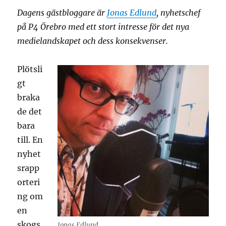
Dagens gästbloggare är
Jonas Edlund
, nyhetschef
på P4 Örebro med ett stort intresse för det nya
medielandskapet och dess konsekvenser.
Plötsli
gt
braka
de det
bara
till. En
nyhet
srapp
orteri
ng om
en
skogs
Jonas Edlund