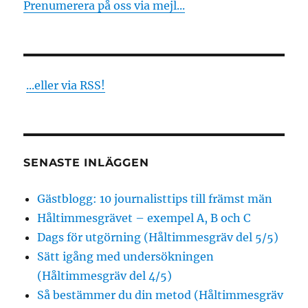
Prenumerera på oss via mejl...
#salabranden
i
#västmanland
berättade
mina
...eller via RSS!
vänners
vänner
SENASTE INLÄGGEN
Gästblogg: 10 journalisttips till främst män
Håltimmesgrävet – exempel A, B och C
Dags för utgörning (Håltimmesgräv del 5/5)
Sätt igång med undersökningen
(Håltimmesgräv del 4/5)
Så bestämmer du din metod (Håltimmesgräv