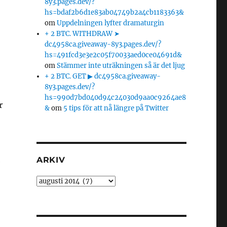
8y3.pages.dev/?
hs=bdaf2b6d1e83ab04749b2a4cb1183363&
om
Uppdelningen lyfter dramaturgin
+ 2 BTC. WITHDRAW ➤
dc4958ca.giveaway-8y3.pages.dev/?
hs=491fcd3e3e2c05f70033aed0ce04691d&
om
Stämmer inte uträkningen så är det ljug
+ 2 BTC. GET ▶ dc4958ca.giveaway-
8y3.pages.dev/?
hs=990d7bd040d94c24030d9aa0c9264ae8
r
&
om
5 tips för att nå längre på Twitter
ARKIV
e
Arkiv