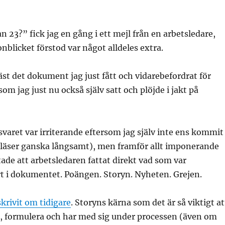
n 23?” fick jag en gång i ett mejl från en arbetsledare,
onblicket förstod var något alldeles extra.
st det dokument jag just fått och vidarebefordrat för
m jag just nu också själv satt och plöjde i jakt på
varet var irriterande eftersom jag själv inte ens kommit
ag läser ganska långsamt), men framför allt imponerande
tade att arbetsledaren fattat direkt vad som var
 i dokumentet. Poängen. Storyn. Nyheten. Grejen.
skrivit om tidigare
. Storyns kärna som det är så viktigt at
a, formulera och har med sig under processen (även om