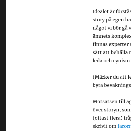
Idealet är förstå
story på egen h
något vi bör gå 
ämnets komplexit
finnas experter 
sätt att behålla
leda och cynism i
(Märker du att 
byta bevaknings
Motsatsen till ä
över storyn, som 
(oftast flera) f
skrivit om
faror