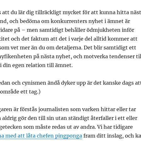
s att du lär dig tillräckligt mycket för att kunna hitta näs
and, och bedöma om konkurrenters nyhet i ämnet är
vidare på – men samtidigt behåller ödmjukheten inför
et och det faktum att det i varje del alltid kommer att
som vet mer än du om detaljerna. Det blir samtidigt ett
 nyfikenheten på nästa nyhet, och motverka tendenser til
 din egen relation till ämnet.
ledan och cynismen ändå dyker upp är det kanske dags at
område ett tag.)
garen är förstås journalisten som varken hittar eller tar
aldrig gör den till sin utan ständigt återfaller i ett eller
rågetecken som måste redas ut av andra. Vi har tidigare
na med att låta chefen pingponga
fram ditt inslag, och k