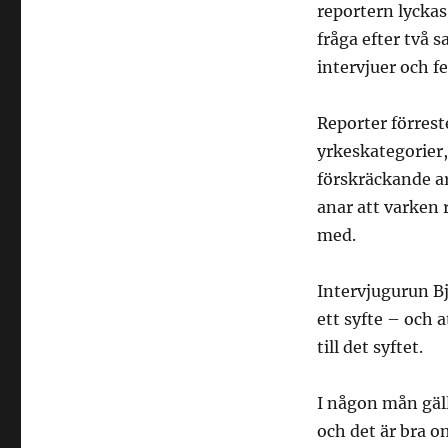
reportern lyckas
fråga efter två 
intervjuer och 
Reporter förrest
yrkeskategorier,
förskräckande ar
anar att varken 
med.
Intervjugurun Bj
ett syfte – och 
till det syftet.
I någon mån gäll
och det är bra o