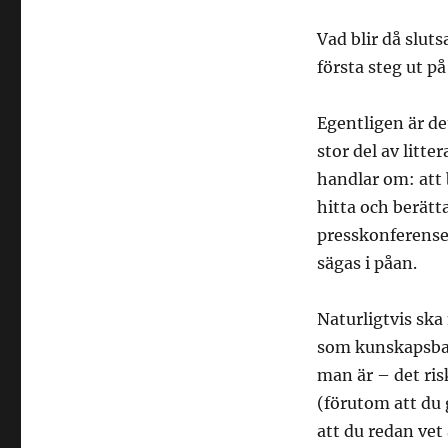
Vad blir då slut
första steg ut p
Egentligen är de
stor del av litt
handlar om: att 
hitta och berätta
presskonferenser
sägas i påan.
Naturligtvis sk
som kunskapsban
man är – det risk
(förutom att du 
att du redan vet 