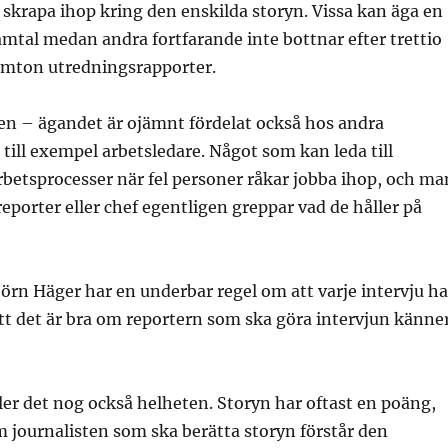
 skrapa ihop kring den enskilda storyn. Vissa kan äga en
samtal medan andra fortfarande inte bottnar efter trettio
femton utredningsrapporter.
en – ägandet är ojämnt fördelat också hos andra
 till exempel arbetsledare. Något som kan leda till
betsprocesser när fel personer råkar jobba ihop, och ma
reporter eller chef egentligen greppar vad de håller på
örn Häger har en underbar regel om att varje intervju ha
att det är bra om reportern som ska göra intervjun känne
er det nog också helheten. Storyn har oftast en poäng,
m journalisten som ska berätta storyn förstår den