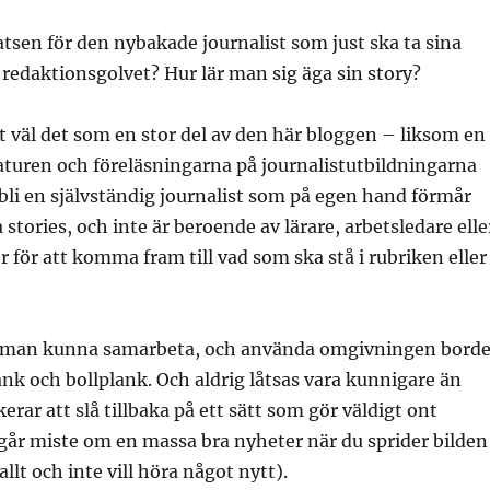
satsen för den nybakade journalist som just ska ta sina
å redaktionsgolvet? Hur lär man sig äga sin story?
t väl det som en stor del av den här bloggen – liksom en
eraturen och föreläsningarna på journalistutbildningarna
bli en självständig journalist som på egen hand förmår
 stories, och inte är beroende av lärare, arbetsledare elle
 för att komma fram till vad som ska stå i rubriken eller
a man kunna samarbeta, och använda omgivningen bord
k och bollplank. Och aldrig låtsas vara kunnigare än
erar att slå tillbaka på ett sätt som gör väldigt ont
går miste om en massa bra nyheter när du sprider bilden
allt och inte vill höra något nytt).