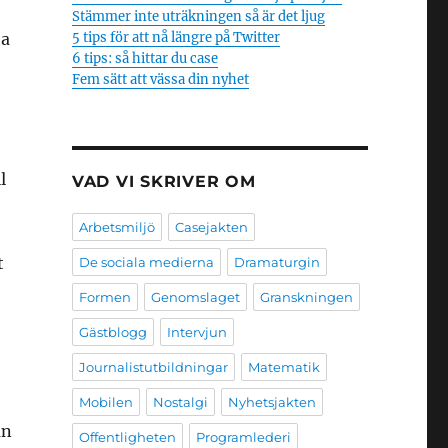
Stämmer inte uträkningen så är det ljug
ta
5 tips för att nå längre på Twitter
6 tips: så hittar du case
Fem sätt att vässa din nyhet
l
VAD VI SKRIVER OM
Arbetsmiljö
Casejakten
t
De sociala medierna
Dramaturgin
Formen
Genomslaget
Granskningen
Gästblogg
Intervjun
Journalistutbildningar
Matematik
Mobilen
Nostalgi
Nyhetsjakten
an
Offentligheten
Programlederi