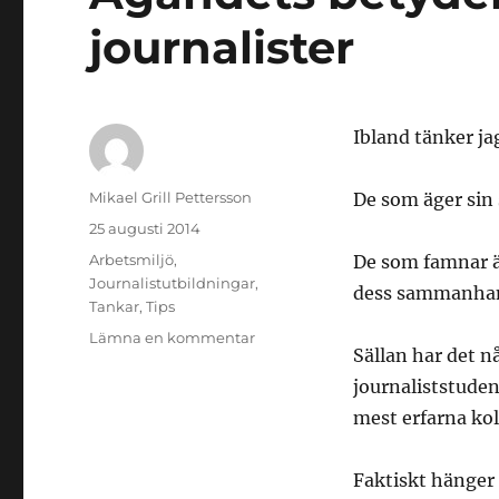
journalister
Ibland tänker jag
Författare
Mikael Grill Pettersson
De som äger sin 
Publicerat
25 augusti 2014
den
Kategorier
Arbetsmiljö
,
De som famnar ä
Journalistutbildningar
,
dess sammanhang
Tankar
,
Tips
till
Lämna en kommentar
Sällan har det n
Ägandets
betydelse
journaliststude
för
mest erfarna kol
framtidens
journalister
Faktiskt hänger 