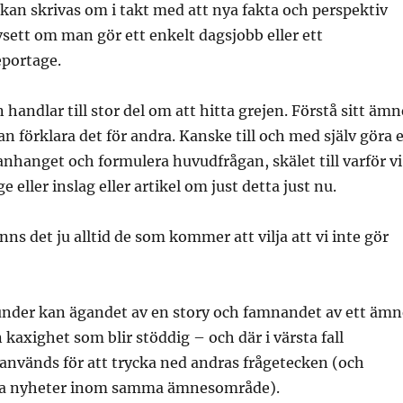
 kan skrivas om i takt med att nya fakta och perspektiv
sett om man gör ett enkelt dagsjobb eller ett
eportage.
handlar till stor del om att hitta grejen. Förstå sitt ämn
an förklara det för andra. Kanske till och med själv göra 
hanget och formulera huvudfrågan, skälet till varför vi
ge eller inslag eller artikel om just detta just nu.
inns det ju alltid de som kommer att vilja att vi inte gör
tunder kan ägandet av en story och famnandet av ett ämn
n kaxighet som blir stöddig – och där i värsta fall
används för att trycka ned andras frågetecken (och
iga nyheter inom samma ämnesområde).