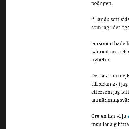
poängen.
”Har du sett sida
som jag i det ög
Personen hade lä
kännedom, och so
nyheter.
Det snabba mejls
till sidan 23 (j
eftersom jag fat
anmärkningsvärt
Grejen har vi ju
man lär sig hitt