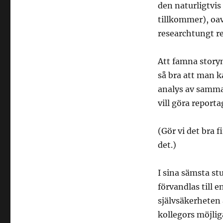
den naturligtvis
tillkommer), oav
researchtungt r
Att famna storyn 
så bra att man k
analys av samman
vill göra reporta
(Gör vi det bra f
det.)
I sina sämsta s
förvandlas till e
självsäkerheten 
kollegors möjl