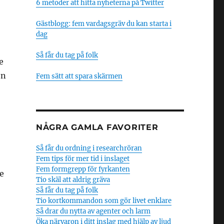
6 metoder att hitta nyheterna på Twitter
Gästblogg: fem vardagsgräv du kan starta i
dag
Så får du tag på folk
e
en
Fem sätt att spara skärmen
NÅGRA GAMLA FAVORITER
Så får du ordning i researchröran
Fem tips för mer tid i inslaget
Fem formgrepp för fyrkanten
e
Tio skäl att aldrig gräva
Så får du tag på folk
Tio kortkommandon som gör livet enklare
Så drar du nytta av agenter och larm
Öka närvaron i ditt inslag med hjälp av ljud