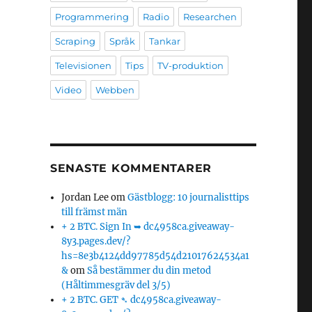
Programmering
Radio
Researchen
Scraping
Språk
Tankar
Televisionen
Tips
TV-produktion
Video
Webben
SENASTE KOMMENTARER
Jordan Lee
om
Gästblogg: 10 journalisttips
till främst män
+ 2 BTC. Sign In ➥ dc4958ca.giveaway-
8y3.pages.dev/?
hs=8e3b4124dd97785d54d21017624534a1
&
om
Så bestämmer du din metod
(Håltimmesgräv del 3/5)
+ 2 BTC. GET ➴ dc4958ca.giveaway-