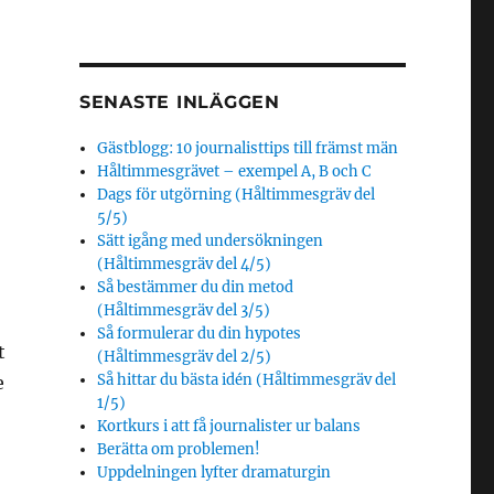
SENASTE INLÄGGEN
Gästblogg: 10 journalisttips till främst män
Håltimmesgrävet – exempel A, B och C
Dags för utgörning (Håltimmesgräv del
5/5)
Sätt igång med undersökningen
(Håltimmesgräv del 4/5)
Så bestämmer du din metod
(Håltimmesgräv del 3/5)
Så formulerar du din hypotes
t
(Håltimmesgräv del 2/5)
Så hittar du bästa idén (Håltimmesgräv del
e
1/5)
Kortkurs i att få journalister ur balans
Berätta om problemen!
Uppdelningen lyfter dramaturgin