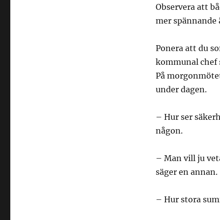
Observera att bå
mer spännande ä
Ponera att du s
kommunal chef s
På morgonmötet 
under dagen.
– Hur ser säker
någon.
– Man vill ju vet
säger en annan.
– Hur stora sum