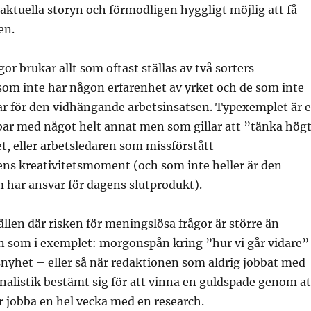
 aktuella storyn och förmodligen hyggligt möjlig att få
en.
or brukar allt som oftast ställas av två sorters
 som inte har någon erfarenhet av yrket och de som inte
ar för den vidhängande arbetsinsatsen. Typexemplet är 
bar med något helt annat men som gillar att ”tänka hög
, eller arbetsledaren som missförstått
ens kreativitetsmoment (och som inte heller är den
 har ansvar för dagens slutprodukt).
fällen där risken för meningslösa frågor är större än
n som i exemplet: morgonspån kring ”hur vi går vidare”
nyhet – eller så när redaktionen som aldrig jobbat med
alistik bestämt sig för att vinna en guldspade genom at
ar jobba en hel vecka med en research.