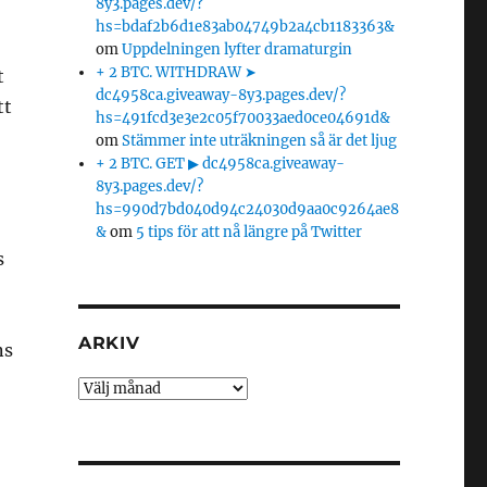
8y3.pages.dev/?
hs=bdaf2b6d1e83ab04749b2a4cb1183363&
om
Uppdelningen lyfter dramaturgin
+ 2 BTC. WITHDRAW ➤
t
dc4958ca.giveaway-8y3.pages.dev/?
tt
hs=491fcd3e3e2c05f70033aed0ce04691d&
om
Stämmer inte uträkningen så är det ljug
+ 2 BTC. GET ▶ dc4958ca.giveaway-
8y3.pages.dev/?
hs=990d7bd040d94c24030d9aa0c9264ae8
&
om
5 tips för att nå längre på Twitter
s
ARKIV
ns
Arkiv