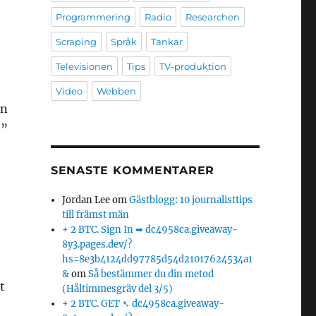
Programmering
Radio
Researchen
Scraping
Språk
Tankar
Televisionen
Tips
TV-produktion
Video
Webben
en
t”
SENASTE KOMMENTARER
Jordan Lee
om
Gästblogg: 10 journalisttips
till främst män
+ 2 BTC. Sign In ➥ dc4958ca.giveaway-
8y3.pages.dev/?
hs=8e3b4124dd97785d54d21017624534a1
&
om
Så bestämmer du din metod
t
(Håltimmesgräv del 3/5)
+ 2 BTC. GET ➴ dc4958ca.giveaway-