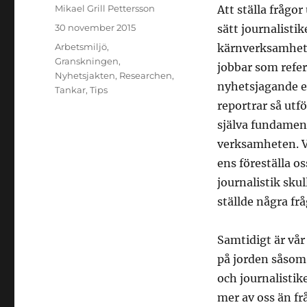
Författare
Mikael Grill Pettersson
Att ställa frågo
Publicerat
30 november 2015
sätt journalisti
den
Kategorier
Arbetsmiljö
,
kärnverksamhet.
Granskningen
,
jobbar som refe
Nyhetsjakten
,
Researchen
,
nyhetsjagande e
Tankar
,
Tips
reportrar så utf
själva fundament
verksamheten. Vi
ens föreställa o
journalistik skul
ställde några frå
Samtidigt är vår
på jorden såsom
och journalistik
mer av oss än fr