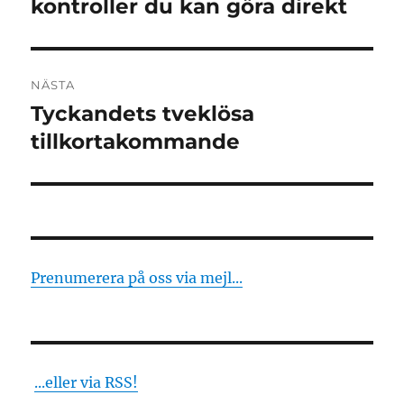
inlägg:
kontroller du kan göra direkt
NÄSTA
Tyckandets tveklösa
Nästa
inlägg:
tillkortakommande
Prenumerera på oss via mejl...
...eller via RSS!