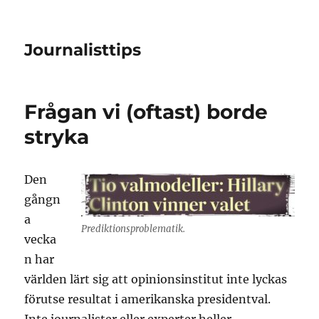
Journalisttips
Frågan vi (oftast) borde
stryka
Den
gångn
a
Prediktionsproblematik.
vecka
n har
världen lärt sig att opinionsinstitut inte lyckas
förutse resultat i amerikanska presidentval.