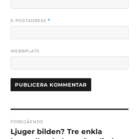
E-POSTADRESS
*
WEBBPLATS
Inläggsnavigering
FÖREGÅENDE
Ljuger bilden? Tre enkla
Föregående