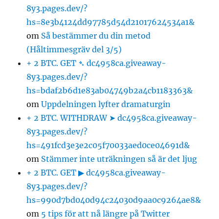
8y3.pages.dev/?
hs=8e3b4124dd97785d54d21017624534a1&
om
Så bestämmer du din metod
(Håltimmesgräv del 3/5)
+ 2 BTC. GET ➴ dc4958ca.giveaway-
8y3.pages.dev/?
hs=bdaf2b6d1e83ab04749b2a4cb1183363&
om
Uppdelningen lyfter dramaturgin
+ 2 BTC. WITHDRAW ➤ dc4958ca.giveaway-
8y3.pages.dev/?
hs=491fcd3e3e2c05f70033aed0ce04691d&
om
Stämmer inte uträkningen så är det ljug
+ 2 BTC. GET ▶ dc4958ca.giveaway-
8y3.pages.dev/?
hs=990d7bd040d94c24030d9aa0c9264ae8&
om
5 tips för att nå längre på Twitter