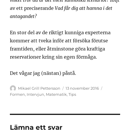
vilket tror du är det mest sannolika scenariot?
följt
av ett preciserande
Vad får dig att hamna i det
antagandet?
En stor del av de riktigt kunniga experterna
kommer att tveka inför att försöka förutse
framtiden, eller åtminstone göra kraftiga
reservationer kring sin egen förmåga.
Det vågar jag (nästan) påstå.
Författare
Publicerat
Kategorier
Mikael Grill Pettersson
13 november 2016
den
Formen
,
Intervjun
,
Matematik
,
Tips
Lämna ett svar