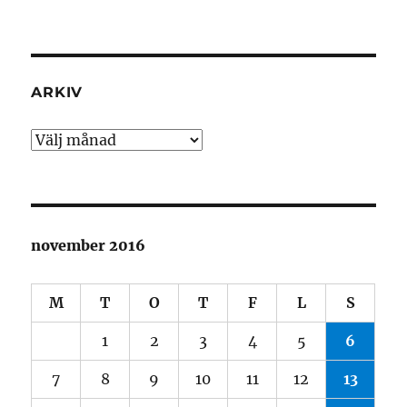
ARKIV
Arkiv
november 2016
M
T
O
T
F
L
S
1
2
3
4
5
6
7
8
9
10
11
12
13