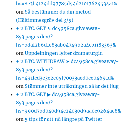
hs=8e3b4124dd97785d54d21017624534a1&
om
Så bestämmer du din metod
(Håltimmesgräv del 3/5)
+ 2 BTC. GET ➴ dc4958ca.giveaway-
8y3.pages.dev/?
hs=bdaf2b6d1e83ab04749b2a4cb1183363&
om
Uppdelningen lyfter dramaturgin
+ 2 BTC. WITHDRAW ➤ dc4958ca.giveaway-
8y3.pages.dev/?
hs=491fcd3e3e2c05f70033aed0ce04691d&
om
Stämmer inte uträkningen så är det ljug
+ 2 BTC. GET ▶ dc4958ca.giveaway-
8y3.pages.dev/?
hs=990d7bd040d94c24030d9aa0c9264ae8&
om
5 tips för att nå längre på Twitter