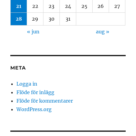
21
22
23
24
25
26
27
28
29
30
31
« jun
aug »
META
Logga in
Flöde för inlägg
Flöde för kommentarer
WordPress.org