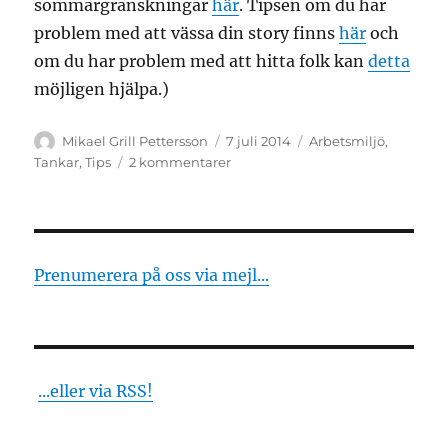
sommargranskningar
här
. Tipsen om du har
problem med att vässa din story finns
här
och
om du har problem med att hitta folk kan
detta
möjligen hjälpa.)
Författare
Publicerat
Kategorier
Mikael Grill Pettersson
7 juli 2014
Arbetsmiljö
,
den
till
Tankar
,
Tips
2 kommentarer
Så
undviker
du
att
bli
Prenumerera på oss via mejl...
helt
umbärlig
på
sommarviket
...eller via RSS!