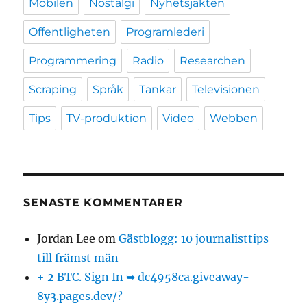
Mobilen
Nostalgi
Nyhetsjakten
Offentligheten
Programlederi
Programmering
Radio
Researchen
Scraping
Språk
Tankar
Televisionen
Tips
TV-produktion
Video
Webben
SENASTE KOMMENTARER
Jordan Lee
om
Gästblogg: 10 journalisttips
till främst män
+ 2 BTC. Sign In ➥ dc4958ca.giveaway-
8y3.pages.dev/?