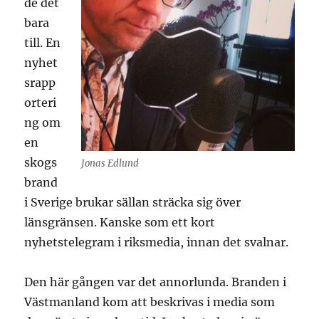
de det
bara
till. En
nyhet
srapp
orteri
ng om
en
skogs
Jonas Edlund
brand
i Sverige brukar sällan sträcka sig över
länsgränsen. Kanske som ett kort
nyhetstelegram i riksmedia, innan det svalnar.
Den här gången var det annorlunda. Branden i
Västmanland kom att beskrivas i media som