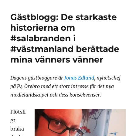
betydelse
för
Gästblogg: De starkaste
framtidens
journalister
historierna om
#salabranden i
#västmanland berättade
mina vänners vänner
Dagens gästbloggare är
Jonas Edlund
, nyhetschef
på P4 Örebro med ett stort intresse för det nya
medielandskapet och dess konsekvenser.
Plötsli
gt
braka