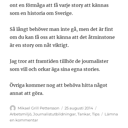
ont en förmåga att få varje story att kännas
som en historia om Sverige.
Så långt behöver man inte gå, men det är fint
om du kan få oss att känna att det åtminstone
är en story om nåt viktigt.
Jag tror att framtiden tillhör de journalister
som vill och orkar äga sina egna stories.
Övriga kommer nog att behöva hitta något
annat att göra.
Författare
Publicerat
Kategorier
Mikael Grill Pettersson
25 augusti 2014
den
Arbetsmiljö
,
Journalistutbildningar
,
Tankar
,
Tips
Lämna
till
en kommentar
Ägandets