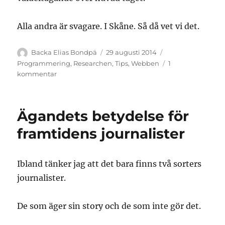
Alla andra är svagare. I Skåne. Så då vet vi det.
Författare
Publicerat
Kategorier
Backa Elias Bondpä
29 augusti 2014
den
Programmering
,
Researchen
,
Tips
,
Webben
1
till
kommentar
Analysera
sambanden
i
Ägandets betydelse för
politiken
framtidens journalister
Ibland tänker jag att det bara finns två sorters
journalister.
De som äger sin story och de som inte gör det.