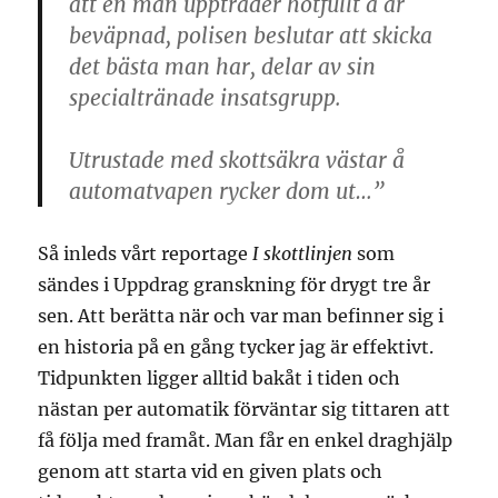
att en man uppträder hotfullt å är
beväpnad, polisen beslutar att skicka
det bästa man har, delar av sin
specialtränade insatsgrupp.
Utrustade med skottsäkra västar å
automatvapen rycker dom ut…”
Så inleds vårt reportage
I skottlinjen
som
sändes i Uppdrag granskning för drygt tre år
sen. Att berätta när och var man befinner sig i
en historia på en gång tycker jag är effektivt.
Tidpunkten ligger alltid bakåt i tiden och
nästan per automatik förväntar sig tittaren att
få följa med framåt. Man får en enkel draghjälp
genom att starta vid en given plats och