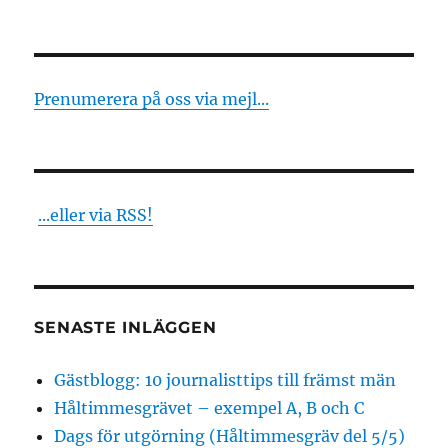
Gästblogg:
Så
vässar
du
berättandet
Prenumerera på oss via mejl...
...eller via RSS!
SENASTE INLÄGGEN
Gästblogg: 10 journalisttips till främst män
Håltimmesgrävet – exempel A, B och C
Dags för utgörning (Håltimmesgräv del 5/5)