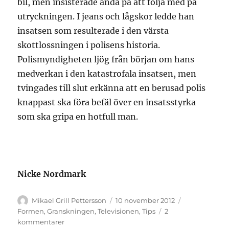
bil, men insisterade ändå på att följa med på
utryckningen. I jeans och lågskor ledde han
insatsen som resulterade i den värsta
skottlossningen i polisens historia.
Polismyndigheten ljög från början om hans
medverkan i den katastrofala insatsen, men
tvingades till slut erkänna att en berusad polis
knappast ska föra befäl över en insatsstyrka
som ska gripa en hotfull man.
Nicke Nordmark
Författare
Publicerat
Kategorier
Mikael Grill Pettersson
10 november 2012
den
Formen
,
Granskningen
,
Televisionen
,
Tips
2
till
kommentarer