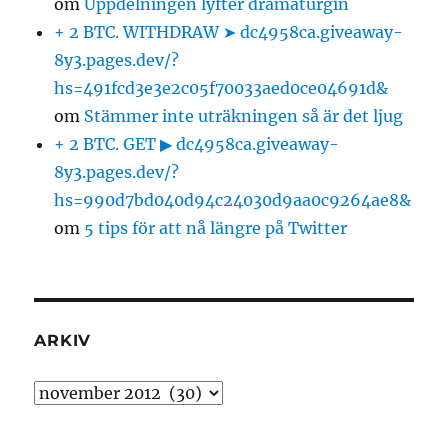
om
Uppdelningen lyfter dramaturgin
+ 2 BTC. WITHDRAW ➤ dc4958ca.giveaway-
8y3.pages.dev/?
hs=491fcd3e3e2c05f70033aed0ce04691d&
om
Stämmer inte uträkningen så är det ljug
+ 2 BTC. GET ▶ dc4958ca.giveaway-
8y3.pages.dev/?
hs=990d7bd040d94c24030d9aa0c9264ae8&
om
5 tips för att nå längre på Twitter
ARKIV
Arkiv