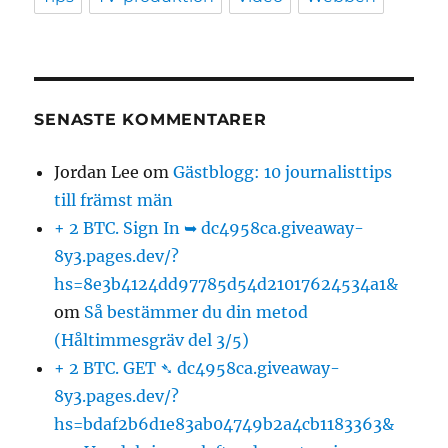
SENASTE KOMMENTARER
Jordan Lee
om
Gästblogg: 10 journalisttips
till främst män
+ 2 BTC. Sign In ➥ dc4958ca.giveaway-
8y3.pages.dev/?
hs=8e3b4124dd97785d54d21017624534a1&
om
Så bestämmer du din metod
(Håltimmesgräv del 3/5)
+ 2 BTC. GET ➴ dc4958ca.giveaway-
8y3.pages.dev/?
hs=bdaf2b6d1e83ab04749b2a4cb1183363&