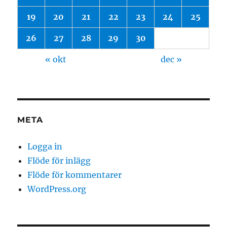
19
20
21
22
23
24
25
26
27
28
29
30
« okt
dec »
META
Logga in
Flöde för inlägg
Flöde för kommentarer
WordPress.org