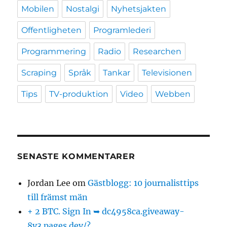
Mobilen
Nostalgi
Nyhetsjakten
Offentligheten
Programlederi
Programmering
Radio
Researchen
Scraping
Språk
Tankar
Televisionen
Tips
TV-produktion
Video
Webben
SENASTE KOMMENTARER
Jordan Lee
om
Gästblogg: 10 journalisttips
till främst män
+ 2 BTC. Sign In ➥ dc4958ca.giveaway-
8y3.pages.dev/?