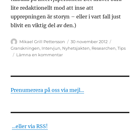
lite redaktionellt mod att inse att
upprepningen är storyn – eller i vart fall just
blivit en viktig del av den.)
Författare
Publicerat
Kategorier
Mikael Grill Pettersson
30 november 2012
den
Granskningen
,
Intervjun
,
Nyhetsjakten
,
Researchen
,
Tips
till
Lämna en kommentar
Frågor
vi
gillar
–
del
Prenumerera på oss via mejl...
3
...eller via RSS!