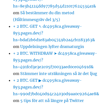
hs=8e3b4124dd97785d54d21017624534a1&
om
Så bestämmer du din metod
(Håltimmesgräv del 3/5)
+ 2 BTC. GET ➴ dc4958ca.giveaway-
8y3.pages.dev/?
hs=bdaf2b6d1e83ab04749b2a4cb1183363&
om
Uppdelningen lyfter dramaturgin
+ 2 BTC. WITHDRAW ➤ dc4958ca.giveaway-
8y3.pages.dev/?
hs=491fcd3e3e2c05f70033aed0ce04691d&
om
Stämmer inte uträkningen så är det ljug
+ 2 BTC. GET ▶ dc4958ca.giveaway-
8y3.pages.dev/?
hs=990d7bd040d94c24030d9aa0c9264ae8&
om
5 tips för att nå längre på Twitter