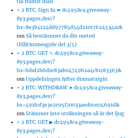
till främst män
+ 2 BTC. Sign In ➥ dc4958ca.giveaway-
8y3.pages.dev/?
hs=8e3b4124dd97785d54d21017624534a1&
om
Så bestämmer du din metod
(Håltimmesgräv del 3/5)
+ 2 BTC. GET ➴ dc4958ca.giveaway-
8y3.pages.dev/?
hs=bdaf2b6d1e83ab04749b2a4cb1183363&
om
Uppdelningen lyfter dramaturgin
+ 2 BTC. WITHDRAW ➤ dc4958ca.giveaway-
8y3.pages.dev/?
hs=491fcd3e3e2c05f70033aed0ce04691d&
om
Stämmer inte uträkningen så är det ljug
+ 2 BTC. GET ▶ dc4958ca.giveaway-
8y3.pages.dev/?