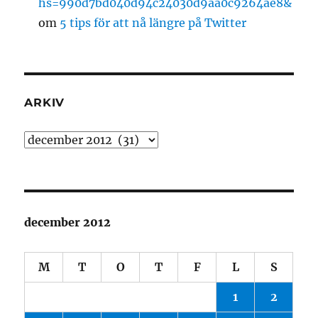
hs=990d7bd040d94c24030d9aa0c9264ae8&
om
5 tips för att nå längre på Twitter
ARKIV
Arkiv
december 2012
M
T
O
T
F
L
S
1
2