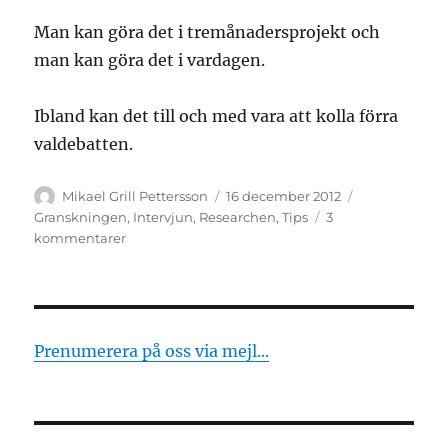
Man kan göra det i tremånadersprojekt och
man kan göra det i vardagen.
Ibland kan det till och med vara att kolla förra
valdebatten.
Författare
Publicerat
Kategorier
Mikael Grill Pettersson
16 december 2012
den
Granskningen
,
Intervjun
,
Researchen
,
Tips
3
till
kommentarer
Granskarens
bästa
ledstjärna
Prenumerera på oss via mejl...