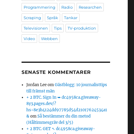
Programmering
Radio
Researchen
Scraping
Språk
Tankar
Televisionen
Tips
TV-produktion
Video
Webben
SENASTE KOMMENTARER
Jordan Lee
om
Gästblogg: 10 journalisttips
till främst män
+ 2 BTC. Sign In ➥ dc4958ca.giveaway-
8y3.pages.dev/?
hs=8e3b4124dd97785d54d21017624534a1
&
om
Så bestämmer du din metod
(Håltimmesgräv del 3/5)
+ 2 BTC. GET ➴ dc4958ca.giveaway-