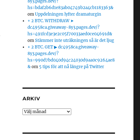
8y3.pages.dev/?
hs=bdaf2b6d1e83ab04749b2a4cb1183363&
om
Uppdelningen lyfter dramaturgin
+ 2 BTC. WITHDRAW ➤
dc4958ca.giveaway-8y3.pages.dev/?
a
hs=491fcd3e3e2c05f70033aed0ce04691d&
om
Stämmer inte uträkningen så är det ljug
+ 2 BTC. GET ▶ dc4958ca.giveaway-
8y3.pages.dev/?
hs=990d7bd040d94c24030d9aa0c9264ae8
&
om
5 tips för att nå längre på Twitter
ARKIV
Arkiv