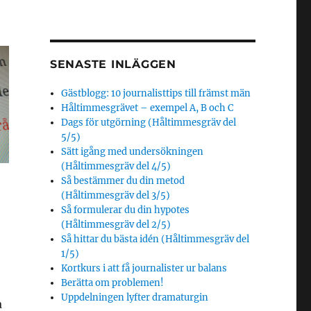
SENASTE INLÄGGEN
Gästblogg: 10 journalisttips till främst män
Håltimmesgrävet – exempel A, B och C
Dags för utgörning (Håltimmesgräv del
5/5)
Sätt igång med undersökningen
(Håltimmesgräv del 4/5)
Så bestämmer du din metod
(Håltimmesgräv del 3/5)
Så formulerar du din hypotes
(Håltimmesgräv del 2/5)
Så hittar du bästa idén (Håltimmesgräv del
1/5)
Kortkurs i att få journalister ur balans
Berätta om problemen!
Uppdelningen lyfter dramaturgin
a