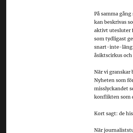
På samma gång s
kan beskrivas s
aktivt utesluter 
som tydligast ge
snart-inte-läng
åsiktscirkus och
När vi granskar b
Nyheten som för
misslyckandet s
konflikten som d
Kort sagt: de hi
När journalistst