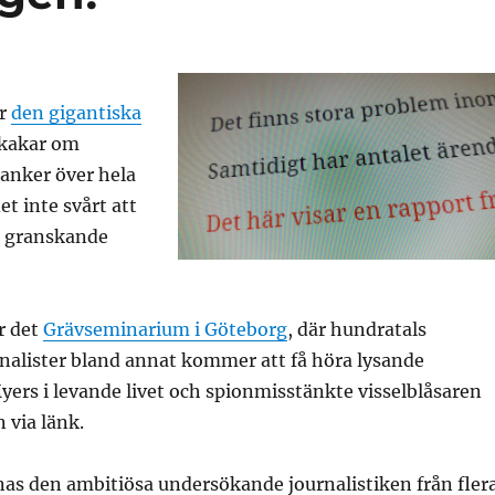
är
den gigantiska
kakar om
banker över hela
et inte svårt att
r granskande
är det
Grävseminarium i Göteborg
, där hundratals
nalister bland annat kommer att få höra lysande
ers i levande livet och spionmisstänkte visselblåsaren
via länk.
as den ambitiösa undersökande journalistiken från fler