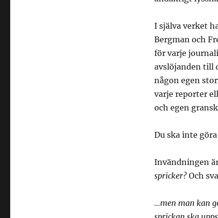
I själva verket 
Bergman och Fre
för varje journal
avslöjanden till
någon egen story
varje reporter 
och egen gransk
Du ska inte göra
Invändningen är 
spricker?
Och sva
…men man kan gör
sprickan ska uppst