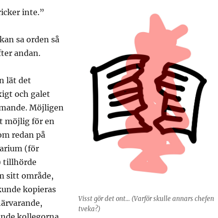
icker inte.”
kan sa orden så
fter andan.
n lät det
igt och galet
mande. Möjligen
 möjlig för en
om redan på
arium (för
 tillhörde
m sitt område,
kunde kopieras
Visst gör det ont... (Varför skulle annars chefen
närvarande,
tveka?)
ande kollegorna.