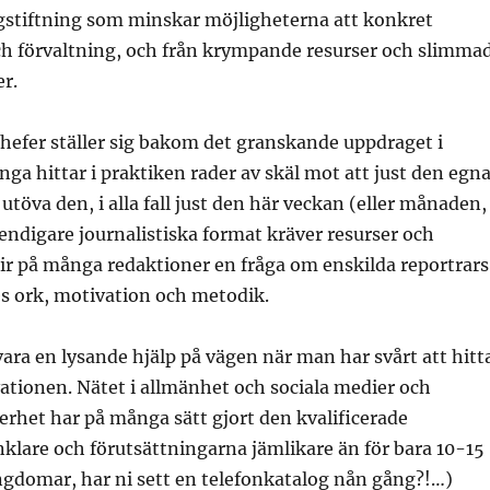
agstiftning som minskar möjligheterna att konkret
h förvaltning, och från krympande resurser och slimma
r.
hefer ställer sig bakom det granskande uppdraget i
ga hittar i praktiken rader av skäl mot att just den egn
utöva den, i alla fall just den här veckan (eller månaden,
rendigare journalistiska format kräver resurser och
ir på många redaktioner en fråga om enskilda reportrars
es ork, motivation och metodik.
ra en lysande hjälp på vägen när man har svårt att hitt
ationen. Nätet i allmänhet och sociala medier och
erhet har på många sätt gjort den kvalificerade
klare och förutsättningarna jämlikare än för bara 10-15
ngdomar, har ni sett en telefonkatalog nån gång?!…)