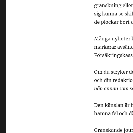
granskning eller
sig kunna se ski
de plockar bort 
Många nyheter kl
markerar avsända
Försäkringskassa
Om du stryker de
och din redakt
nån annan som sa
Den känslan är hi
hamna fel och då 
Granskande journ