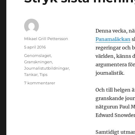
Denna vecka, n
Författare
Mikael Grill Pettersson
Panamaläckan
s
Publicerat
5 april 2016
regeringar och 
den
Kategorier
Genomslaget
,
världen, känns d
Granskningen
,
argumentera fö
Journalistutbildningar
,
journalistik.
Tankar
,
Tips
till
7 kommentarer
Stryk
Och till helgen 
sista
granskande jour
meningen!
nätgurun Paul My
Edward Snowden 
Samtidigt utman