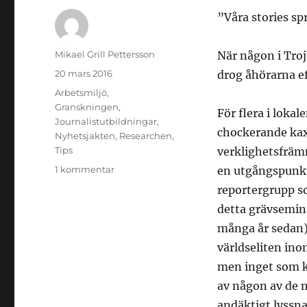
”Våra stories spr
Författare
Mikael Grill Pettersson
När någon i Troj
Publicerat
20 mars 2016
drog åhörarna e
den
Kategorier
Arbetsmiljö
,
Granskningen
,
För flera i lokale
Journalistutbildningar
,
chockerande kax
Nyhetsjakten
,
Researchen
,
Tips
verklighetsfräm
till
1 kommentar
en utgångspunkt
Gör
reportergrupp s
inte
detta grävsemin
stories
som
många år sedan)
spricker
världseliten ino
men inget som 
av någon av de 
andäktigt lyssn