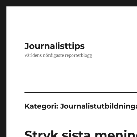
Journalisttips
Världens nördigaste reporterblogg
Kategori:
Journalistutbildning
Stryk sista meni