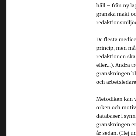
håll – från ny l
granska makt oc
redaktionsmiljöe
De flesta mediec
princip, men mån
redaktionen ska 
eller…). Andra t
granskningen bl
och arbetsledar
Metodiken kan va
orken och motiv
databaser i synn
granskningen en
år sedan. (Hej u