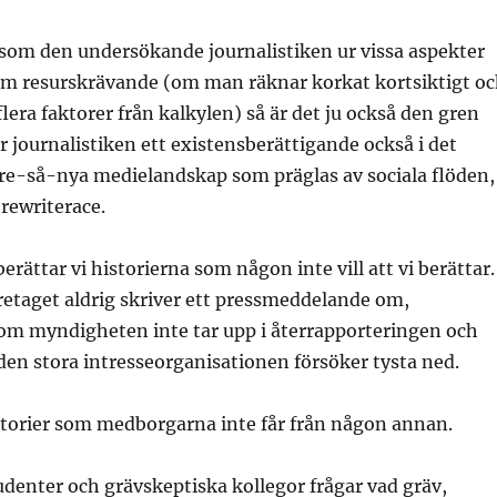
om den undersökande journalistiken ur vissa aspekter
om resurskrävande (om man räknar korkat kortsiktigt o
flera faktorer från kalkylen) så är det ju också den gren
r journalistiken ett existensberättigande också i det
re-så-nya medielandskap som präglas av sociala flöden,
 rewriterace.
erättar vi historierna som någon inte vill att vi berättar.
etaget aldrig skriver ett pressmeddelande om,
om myndigheten inte tar upp i återrapporteringen och
en stora intresseorganisationen försöker tysta ned.
storier som medborgarna inte får från någon annan.
udenter och grävskeptiska kollegor frågar vad gräv,